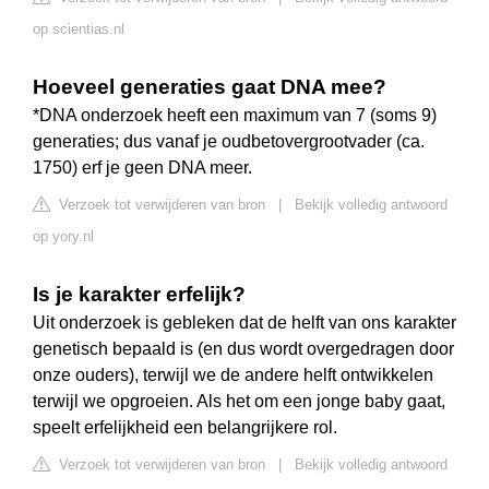
op scientias.nl
Hoeveel generaties gaat DNA mee?
*DNA onderzoek heeft een maximum van 7 (soms 9)
generaties; dus vanaf je oudbetovergrootvader (ca.
1750) erf je geen DNA meer.
Verzoek tot verwijderen van bron
|
Bekijk volledig antwoord
op yory.nl
Is je karakter erfelijk?
Uit onderzoek is gebleken dat de helft van ons karakter
genetisch bepaald is (en dus wordt overgedragen door
onze ouders), terwijl we de andere helft ontwikkelen
terwijl we opgroeien. Als het om een jonge baby gaat,
speelt erfelijkheid een belangrijkere rol.
Verzoek tot verwijderen van bron
|
Bekijk volledig antwoord