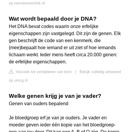
op nemokennislink.nl
Wat wordt bepaald door je DNA?
Het DNA bevat codes waarin onze erfelijke
eigenschappen zijn vastgelegd. Dit zijn de genen. Elk
gen beschrijft de code van een kenmerk, die
(mee)bepaalt hoe iemand er uit ziet of hoe iemands
lichaam werkt. Ieder mens heeft circa 20.000 genen:
de erfelijke eigenschappen.
Verzoek tot verwijderen van bron
|
Bekijk volledig antwoord
op umcg.nl
Welke genen krijg je van je vader?
Genen van ouders bepalend
Je bloedgroep erf je van je ouders. Je vader en
moeder geven ieder één kopie van het bloedgroep-
gen aan jou door. Dit kan een A, B of O zijn. De kopie