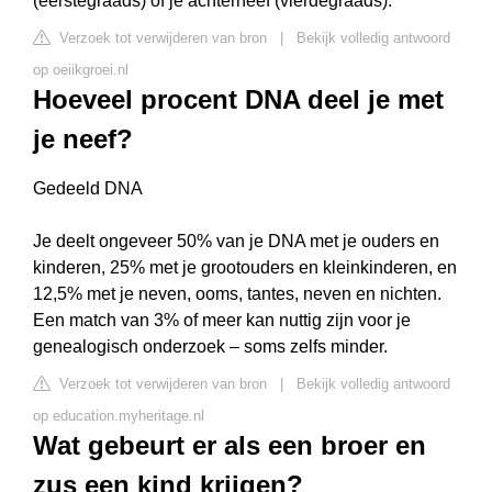
(eerstegraads) of je achterneef (vierdegraads).
Verzoek tot verwijderen van bron
|
Bekijk volledig antwoord
op oeiikgroei.nl
Hoeveel procent DNA deel je met
je neef?
Gedeeld DNA
Je deelt ongeveer 50% van je DNA met je ouders en
kinderen, 25% met je grootouders en kleinkinderen, en
12,5% met je neven, ooms, tantes, neven en nichten.
Een match van 3% of meer kan nuttig zijn voor je
genealogisch onderzoek – soms zelfs minder.
Verzoek tot verwijderen van bron
|
Bekijk volledig antwoord
op education.myheritage.nl
Wat gebeurt er als een broer en
zus een kind krijgen?