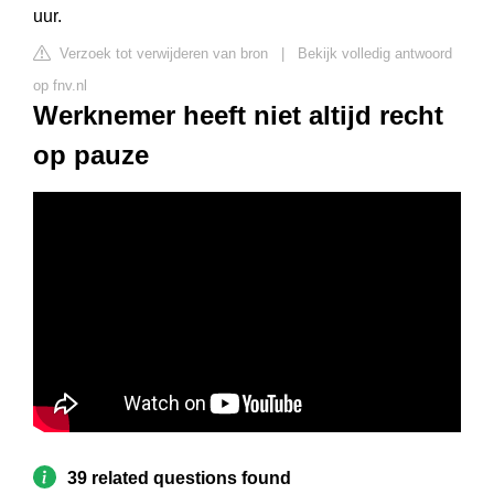
uur.
Verzoek tot verwijderen van bron
|
Bekijk volledig antwoord
op fnv.nl
Werknemer heeft niet altijd recht
op pauze
39 related questions found