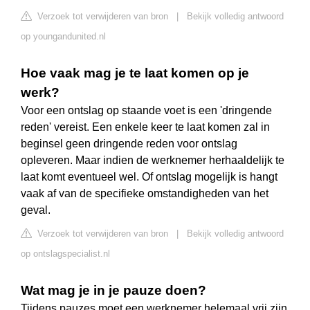
Verzoek tot verwijderen van bron
|
Bekijk volledig antwoord
op youngandunited.nl
Hoe vaak mag je te laat komen op je
werk?
Voor een ontslag op staande voet is een 'dringende
reden' vereist. Een enkele keer te laat komen zal in
beginsel geen dringende reden voor ontslag
opleveren. Maar indien de werknemer herhaaldelijk te
laat komt eventueel wel. Of ontslag mogelijk is hangt
vaak af van de specifieke omstandigheden van het
geval.
Verzoek tot verwijderen van bron
|
Bekijk volledig antwoord
op ontslagspecialist.nl
Wat mag je in je pauze doen?
Tijdens pauzes moet een werknemer helemaal vrij zijn