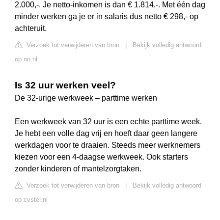
2.000,-. Je netto-inkomen is dan € 1.814,-. Met één dag
minder werken ga je er in salaris dus netto € 298,- op
achteruit.
Verzoek tot verwijderen van bron
|
Bekijk volledig antwoord
op nn.nl
Is 32 uur werken veel?
De 32-urige werkweek – parttime werken
Een werkweek van 32 uur is een echte parttime week.
Je hebt een volle dag vrij en hoeft daar geen langere
werkdagen voor te draaien. Steeds meer werknemers
kiezen voor een 4-daagse werkweek. Ook starters
zonder kinderen of mantelzorgtaken.
Verzoek tot verwijderen van bron
|
Bekijk volledig antwoord
op cvster.nl