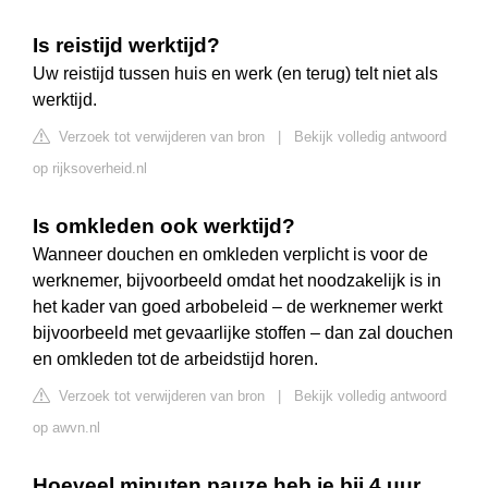
Is reistijd werktijd?
Uw reistijd tussen huis en werk (en terug) telt niet als
werktijd.
Verzoek tot verwijderen van bron
|
Bekijk volledig antwoord
op rijksoverheid.nl
Is omkleden ook werktijd?
Wanneer douchen en omkleden verplicht is voor de
werknemer, bijvoorbeeld omdat het noodzakelijk is in
het kader van goed arbobeleid – de werknemer werkt
bijvoorbeeld met gevaarlijke stoffen – dan zal douchen
en omkleden tot de arbeidstijd horen.
Verzoek tot verwijderen van bron
|
Bekijk volledig antwoord
op awvn.nl
Hoeveel minuten pauze heb je bij 4 uur