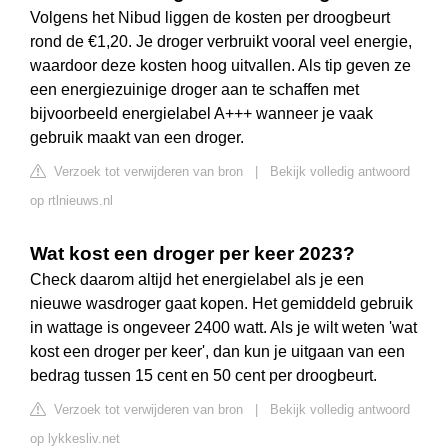
Volgens het Nibud liggen de kosten per droogbeurt
rond de €1,20. Je droger verbruikt vooral veel energie,
waardoor deze kosten hoog uitvallen. Als tip geven ze
een energiezuinige droger aan te schaffen met
bijvoorbeeld energielabel A+++ wanneer je vaak
gebruik maakt van een droger.
Verzoek tot verwijderen van bron
|
Bekijk volledig antwoord
op rtlnieuws.nl
Wat kost een droger per keer 2023?
Check daarom altijd het energielabel als je een
nieuwe wasdroger gaat kopen. Het gemiddeld gebruik
in wattage is ongeveer 2400 watt. Als je wilt weten 'wat
kost een droger per keer', dan kun je uitgaan van een
bedrag tussen 15 cent en 50 cent per droogbeurt.
Verzoek tot verwijderen van bron
|
Bekijk volledig antwoord
op lykkesliv.net