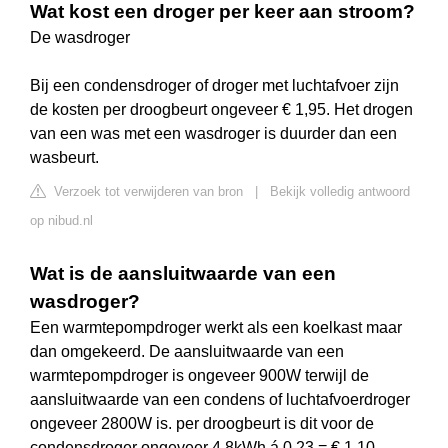
Wat kost een droger per keer aan stroom?
De wasdroger
Bij een condensdroger of droger met luchtafvoer zijn
de kosten per droogbeurt ongeveer € 1,95. Het drogen
van een was met een wasdroger is duurder dan een
wasbeurt.
Verzoek tot verwijderen van bron
|
Bekijk volledig antwoord
op nibud.nl
Wat is de aansluitwaarde van een
wasdroger?
Een warmtepompdroger werkt als een koelkast maar
dan omgekeerd. De aansluitwaarde van een
warmtepompdroger is ongeveer 900W terwijl de
aansluitwaarde van een condens of luchtafvoerdroger
ongeveer 2800W is. per droogbeurt is dit voor de
condensdroger ongeveer 4,8kWh á 0,23 = € 1,10.