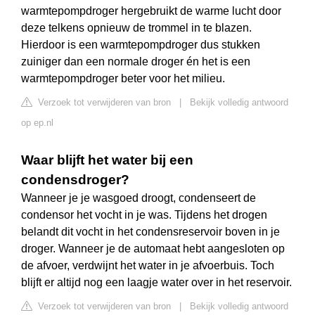
warmtepompdroger hergebruikt de warme lucht door
deze telkens opnieuw de trommel in te blazen.
Hierdoor is een warmtepompdroger dus stukken
zuiniger dan een normale droger én het is een
warmtepompdroger beter voor het milieu.
Verzoek tot verwijderen van bron
|
Bekijk volledig antwoord
op ep.nl
Waar blijft het water bij een
condensdroger?
Wanneer je je wasgoed droogt, condenseert de
condensor het vocht in je was. Tijdens het drogen
belandt dit vocht in het condensreservoir boven in je
droger. Wanneer je de automaat hebt aangesloten op
de afvoer, verdwijnt het water in je afvoerbuis. Toch
blijft er altijd nog een laagje water over in het reservoir.
Verzoek tot verwijderen van bron
|
Bekijk volledig antwoord