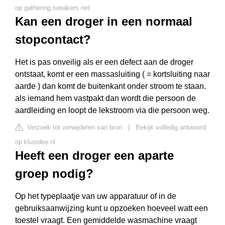
op gathering.tweakers.net
Kan een droger in een normaal
stopcontact?
Het is pas onveilig als er een defect aan de droger
ontstaat, komt er een massasluiting ( = kortsluiting naar
aarde ) dan komt de buitenkant onder stroom te staan.
als iemand hem vastpakt dan wordt die persoon de
aardleiding en loopt de lekstroom via die persoon weg.
Verzoek tot verwijderen van bron
|
Bekijk volledig antwoord
op klusidee.nl
Heeft een droger een aparte
groep nodig?
Op het typeplaatje van uw apparatuur of in de
gebruiksaanwijzing kunt u opzoeken hoeveel watt een
toestel vraagt. Een gemiddelde wasmachine vraagt