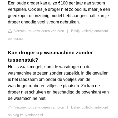
Een oude droger kan al zo €100 per jaar aan stroom
verspillen. Ook als je droger niet zo oud is, maar je een
goedkoper of onzuinig model hebt aangeschaft, kan je
droger onnodig veel stroom gebruiken.
Verzoek tot verwijderen van bron
|
Bekijk volledig antwoord
op hier.nu
Kan droger op wasmachine zonder
tussenstuk?
Het is vaak mogelijk om de wasdroger op de
wasmachine te zetten zonder stapelkit. In die gevallen
is het raadzaam om onder de voetjes van de
wasdroger rubberen viltjes te plaatsen. Zo kan de
droger niet schuiven en beschadigd de bovenkant van
de wasmachine niet.
Verzoek tot verwijderen van bron
|
Bekijk volledig antwoord
op blog.keukenloods.nl