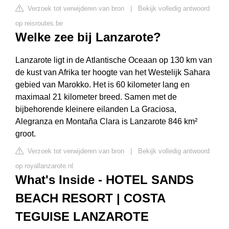
Verzoek tot verwijderen van bron
|
Bekijk volledig antwoord
op reisroutes.be
Welke zee bij Lanzarote?
Lanzarote ligt in de Atlantische Oceaan op 130 km van
de kust van Afrika ter hoogte van het Westelijk Sahara
gebied van Marokko. Het is 60 kilometer lang en
maximaal 21 kilometer breed. Samen met de
bijbehorende kleinere eilanden La Graciosa,
Alegranza en Montaña Clara is Lanzarote 846 km²
groot.
Verzoek tot verwijderen van bron
|
Bekijk volledig antwoord
op royallanzarote.nl
What's Inside - HOTEL SANDS
BEACH RESORT | COSTA
TEGUISE LANZAROTE