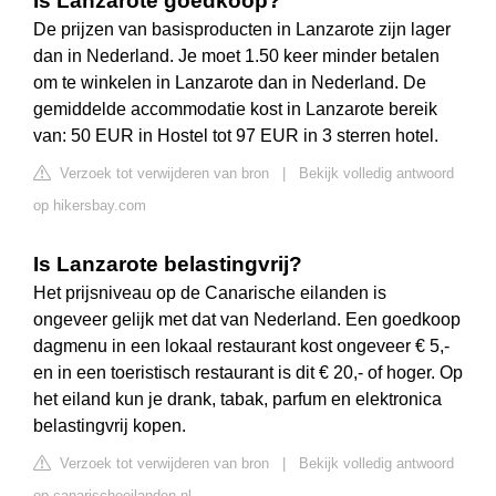
Is Lanzarote goedkoop?
De prijzen van basisproducten in Lanzarote zijn lager
dan in Nederland. Je moet 1.50 keer minder betalen
om te winkelen in Lanzarote dan in Nederland. De
gemiddelde accommodatie kost in Lanzarote bereik
van: 50 EUR in Hostel tot 97 EUR in 3 sterren hotel.
Verzoek tot verwijderen van bron
|
Bekijk volledig antwoord
op hikersbay.com
Is Lanzarote belastingvrij?
Het prijsniveau op de Canarische eilanden is
ongeveer gelijk met dat van Nederland. Een goedkoop
dagmenu in een lokaal restaurant kost ongeveer € 5,-
en in een toeristisch restaurant is dit € 20,- of hoger. Op
het eiland kun je drank, tabak, parfum en elektronica
belastingvrij kopen.
Verzoek tot verwijderen van bron
|
Bekijk volledig antwoord
op canarischeeilanden.nl