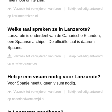
heel mooi om te zien.
Verzoek tot verwijderen van bron
|
Bekijk volledig antwoord
op ikwilmeerreizen.nl
Welke taal spreken ze in Lanzarote?
Lanzarote is onderdeel van de Canarische Eilanden,
een Spaanse archipel. De officiële taal is daarom
Spaans.
Verzoek tot verwijderen van bron
|
Bekijk volledig antwoord
op nl.wikivoyage.org
Heb je een visum nodig voor Lanzarote?
Voor Spanje heeft u geen visum nodig.
Verzoek tot verwijderen van bron
|
Bekijk volledig antwoord
op nederlandwereldwijd.nl