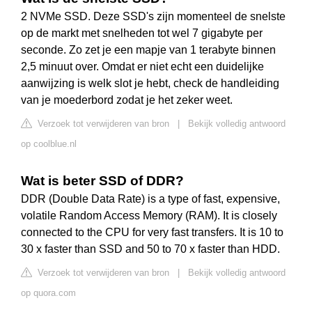
2 NVMe SSD. Deze SSD's zijn momenteel de snelste
op de markt met snelheden tot wel 7 gigabyte per
seconde. Zo zet je een mapje van 1 terabyte binnen
2,5 minuut over. Omdat er niet echt een duidelijke
aanwijzing is welk slot je hebt, check de handleiding
van je moederbord zodat je het zeker weet.
Verzoek tot verwijderen van bron
|
Bekijk volledig antwoord
op coolblue.nl
Wat is beter SSD of DDR?
DDR (Double Data Rate) is a type of fast, expensive,
volatile Random Access Memory (RAM). It is closely
connected to the CPU for very fast transfers. It is 10 to
30 x faster than SSD and 50 to 70 x faster than HDD.
Verzoek tot verwijderen van bron
|
Bekijk volledig antwoord
op quora.com