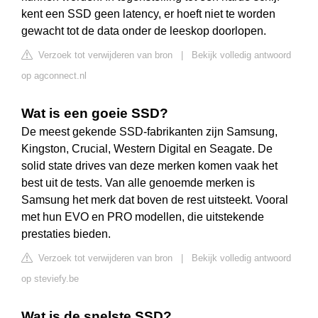
kent een SSD geen latency, er hoeft niet te worden
gewacht tot de data onder de leeskop doorlopen.
Verzoek tot verwijderen van bron
|
Bekijk volledig antwoord
op agconnect.nl
Wat is een goeie SSD?
De meest gekende SSD-fabrikanten zijn Samsung,
Kingston, Crucial, Western Digital en Seagate. De
solid state drives van deze merken komen vaak het
best uit de tests. Van alle genoemde merken is
Samsung het merk dat boven de rest uitsteekt. Vooral
met hun EVO en PRO modellen, die uitstekende
prestaties bieden.
Verzoek tot verwijderen van bron
|
Bekijk volledig antwoord
op steviefy.be
Wat is de snelste SSD?