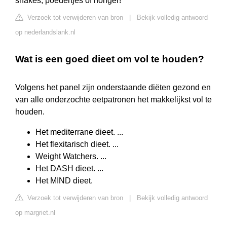
shakes, poedertjes óf honger!
Verzoek tot verwijderen van bron
|
Bekijk volledig antwoord
op nederlandslank.nl
Wat is een goed dieet om vol te houden?
Volgens het panel zijn onderstaande diëten gezond en
van alle onderzochte eetpatronen het makkelijkst vol te
houden.
Het mediterrane dieet. ...
Het flexitarisch dieet. ...
Weight Watchers. ...
Het DASH dieet. ...
Het MIND dieet.
Verzoek tot verwijderen van bron
|
Bekijk volledig antwoord
op margriet.nl