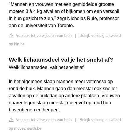
"Mannen en vrouwen met een gemiddelde groottte
moeten 3 à 4 kg afvallen of bijkomen om een verschil
in hun gezicht te zien," zegt Nicholas Rule, professor
aan de universiteit van Toronto.
Verzoek tot verwijderen van bron
|
Bekijk volledig antwoord
op hln.be
Welk lichaamsdeel val je het snelst af?
Welk lichaamsdeel valt het snelst af
In het algemeen slaan mannen meer vetmassa op
rond de buik. Mannen gaan dan meestal ook sneller
afvallen op de buik dan op andere plaatsen. Vrouwen
daarentegen slaan meestal meer vet op rond hun
bovenbenen en heupen.
Verzoek tot verwijderen van bron
|
Bekijk volledig antwoord
op move2health.be