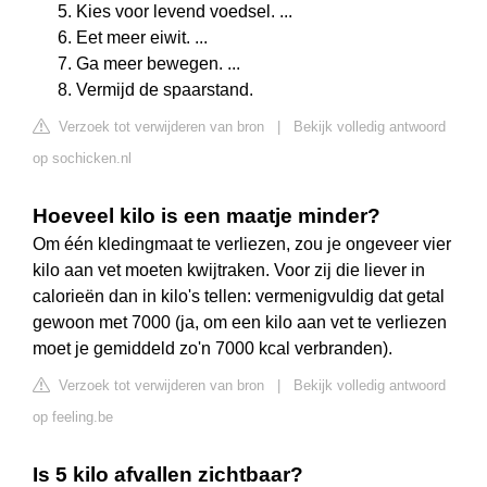
Kies voor levend voedsel. ...
Eet meer eiwit. ...
Ga meer bewegen. ...
Vermijd de spaarstand.
Verzoek tot verwijderen van bron
|
Bekijk volledig antwoord
op sochicken.nl
Hoeveel kilo is een maatje minder?
Om één kledingmaat te verliezen, zou je ongeveer vier
kilo aan vet moeten kwijtraken. Voor zij die liever in
calorieën dan in kilo's tellen: vermenigvuldig dat getal
gewoon met 7000 (ja, om een kilo aan vet te verliezen
moet je gemiddeld zo'n 7000 kcal verbranden).
Verzoek tot verwijderen van bron
|
Bekijk volledig antwoord
op feeling.be
Is 5 kilo afvallen zichtbaar?