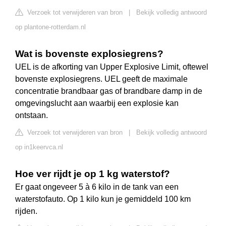
Verzoek tot verwijderen van bron
|
Bekijk volledig antwoord
op plantone-rotterdam.nl
Wat is bovenste explosiegrens?
UEL is de afkorting van Upper Explosive Limit, oftewel
bovenste explosiegrens. UEL geeft de maximale
concentratie brandbaar gas of brandbare damp in de
omgevingslucht aan waarbij een explosie kan
ontstaan.
Verzoek tot verwijderen van bron
|
Bekijk volledig antwoord
op in1keervca.nl
Hoe ver rijdt je op 1 kg waterstof?
Er gaat ongeveer 5 à 6 kilo in de tank van een
waterstofauto. Op 1 kilo kun je gemiddeld 100 km
rijden.