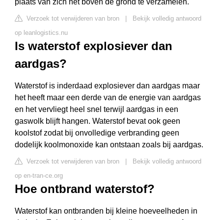
plaats van zich net boven de grond te verzamelen.
Verzoek tot verwijderen van bron
|
Bekijk volledig antwoord
op leanlogistics.nu
Is waterstof explosiever dan
aardgas?
Waterstof is inderdaad explosiever dan aardgas maar
het heeft maar een derde van de energie van aardgas
en het vervliegt heel snel terwijl aardgas in een
gaswolk blijft hangen. Waterstof bevat ook geen
koolstof zodat bij onvolledige verbranding geen
dodelijk koolmonoxide kan ontstaan zoals bij aardgas.
Verzoek tot verwijderen van bron
|
Bekijk volledig antwoord
op en-tran-ce.org
Hoe ontbrand waterstof?
Waterstof kan ontbranden bij kleine hoeveelheden in