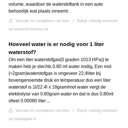
volume, waardoor de waterstoftank in een auto
behoorlijk wat plaats inneemt.
Verzoek tot verwijderen van bron
|
Bekijk volledig antwoord
op lumiworld.luminus.be
Hoeveel water is er nodig voor 1 liter
waterstof?
Om een liter waterstofgas(0 graden 1013 HPa)) te
maken heb je slechts 0.80 ml water nodig, Een mol
(=2gram)waterstofgas is ongeveer 22,4liter bij
bovengenoemde druk en temperatuur dus een liter
waterstof is 1l/22.4l x 18gram/mol water vergt de
elektrolyse van 0.80gram water en dat is dus 0.80ml
ofwel 0.00080 liter ...
Verzoek tot verwijderen van bron
|
Bekijk volledig antwoord
op startpagina.nl