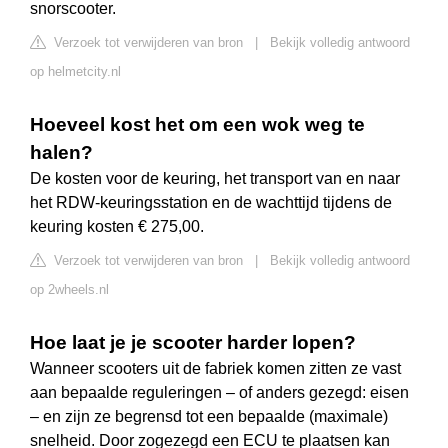
snorscooter.
Verzoek tot verwijderen van bron
|
Bekijk volledig antwoord
op helmetcity.nl
Hoeveel kost het om een wok weg te
halen?
De kosten voor de keuring, het transport van en naar
het RDW-keuringsstation en de wachttijd tijdens de
keuring kosten € 275,00.
Verzoek tot verwijderen van bron
|
Bekijk volledig antwoord
op 2wheels.nl
Hoe laat je je scooter harder lopen?
Wanneer scooters uit de fabriek komen zitten ze vast
aan bepaalde reguleringen – of anders gezegd: eisen
– en zijn ze begrensd tot een bepaalde (maximale)
snelheid. Door zogezegd een ECU te plaatsen kan