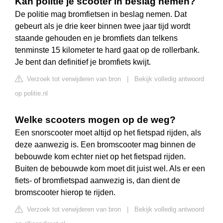
Kan politie je scooter in beslag nemen?
De politie mag bromfietsen in beslag nemen. Dat
gebeurt als je drie keer binnen twee jaar tijd wordt
staande gehouden en je bromfiets dan telkens
tenminste 15 kilometer te hard gaat op de rollerbank.
Je bent dan definitief je bromfiets kwijt.
Verzoek tot verwijderen van bron
|
Bekijk volledig antwoord
op politie.nl
Welke scooters mogen op de weg?
Een snorscooter moet altijd op het fietspad rijden, als
deze aanwezig is. Een bromscooter mag binnen de
bebouwde kom echter niet op het fietspad rijden.
Buiten de bebouwde kom moet dit juist wel. Als er een
fiets- of bromfietspad aanwezig is, dan dient de
bromscooter hierop te rijden.
Verzoek tot verwijderen van bron
|
Bekijk volledig antwoord