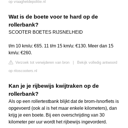
op vraaghetdepolitie.nl
Wat is de boete voor te hard op de
rollerbank?
SCOOTER BOETES RIJSNELHEID
t/m 10 km/u: €65. 11 t/m 15 km/u: €130. Meer dan 15
km/u: €260.
Verzoek tot verwijderen van bron
|
Bekijk volledig antwoord
op ritoscooters.nl
Kan je je rijbewijs kwijtraken op de
rollerbank?
Als op een rollertestbank blijkt dat de brom-/snorfiets is
opgevoerd (ook al is het maar enkele kilometers), dan
krijg je een boete. Bij een overschrijding van 30
kilometer per uur wordt het rijbewijs ingevorderd.