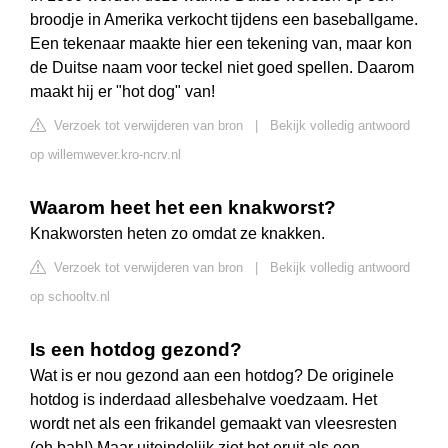
broodje in Amerika verkocht tijdens een baseballgame.
Een tekenaar maakte hier een tekening van, maar kon
de Duitse naam voor teckel niet goed spellen. Daarom
maakt hij er "hot dog" van!
Verzoek tot verwijderen van bron
|
Bekijk volledig antwoord
op willemwever.kro-ncrv.nl
Waarom heet het een knakworst?
Knakworsten heten zo omdat ze knakken.
Verzoek tot verwijderen van bron
|
Bekijk volledig antwoord
op schooltv.nl
Is een hotdog gezond?
Wat is er nou gezond aan een hotdog? De originele
hotdog is inderdaad allesbehalve voedzaam. Het
wordt net als een frikandel gemaakt van vleesresten
(oh bah!) Maar uiteindelijk ziet het eruit als een