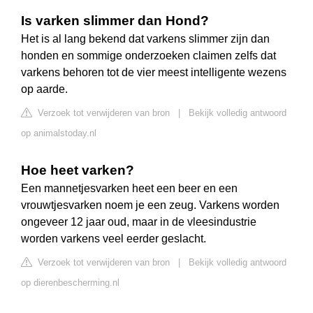
Is varken slimmer dan Hond?
Het is al lang bekend dat varkens slimmer zijn dan
honden en sommige onderzoeken claimen zelfs dat
varkens behoren tot de vier meest intelligente wezens
op aarde.
Verzoek tot verwijderen van bron
|
Bekijk volledig antwoord
op animalstoday.nl
Hoe heet varken?
Een mannetjesvarken heet een beer en een
vrouwtjesvarken noem je een zeug. Varkens worden
ongeveer 12 jaar oud, maar in de vleesindustrie
worden varkens veel eerder geslacht.
Verzoek tot verwijderen van bron
|
Bekijk volledig antwoord
op dierenbescherming.nl