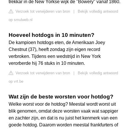
trekkar in de New Yorkse wijk de "Bowery" vanaf 1860.
Verzoek tot verwijderen van bron
|
Bekijk volledig antwoord
op smulweb.nl
Hoeveel hotdogs in 10 minuten?
De kampioen hotdogs eten, de Amerikaan Joey
Chestnut (37), heeft zondag zijn eigen record
verbroken. Tijdens een wedstrijd in New York
verorberde hij 76 stuks in 10 minuten.
Verzoek tot verwijderen van bron
|
Bekijk volledig antwoord
op vrt.be
Wat zijn de beste worsten voor hotdog?
Welke worst voor de hotdog? Meestal wordt worst uit
blik genomen, omdat deze worsten vaak wat sappiger
en zachter zijn, en dat is nu juist het kenmerk van een
goede hotdog. Daarom worden meestal frankfurters of