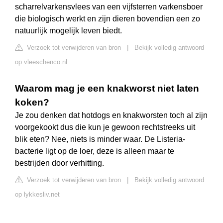
scharrelvarkensvlees van een vijfsterren varkensboer
die biologisch werkt en zijn dieren bovendien een zo
natuurlijk mogelijk leven biedt.
Verzoek tot verwijderen van bron
|
Bekijk volledig antwoord
op vleeschenco.nl
Waarom mag je een knakworst niet laten
koken?
Je zou denken dat hotdogs en knakworsten toch al zijn
voorgekookt dus die kun je gewoon rechtstreeks uit
blik eten? Nee, niets is minder waar. De Listeria-
bacterie ligt op de loer, deze is alleen maar te
bestrijden door verhitting.
Verzoek tot verwijderen van bron
|
Bekijk volledig antwoord
op lykkesliv.net