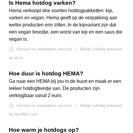
Is Hema hotdog varken?
Hema verkoopt drie soorten hotdogpakketten: kip,
varken en vegan. Hema geeft op de verpakking aan
welke producten erin zitten. In de kipvariant zijn dat
een vegan broodje, een worst van kip en een saus die
vegan is.
Verzoek tot verwijderen van bron
|
Bekijk volledig antwoord
op ad.nl
Hoe duur is hotdog HEMA?
Ga naar een HEMA bij jou in de buurt en maak er een
lekker hotdogfeestje van. De producten zijn
verkrijgbaar vanaf 2 euro.
Verzoek tot verwijderen van bron
|
Bekijk volledig antwoord
op favorflav.com
Hoe warm je hotdogs op?