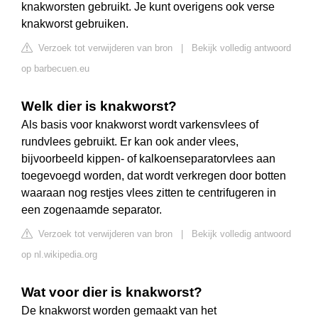
knakworsten gebruikt. Je kunt overigens ook verse
knakworst gebruiken.
Verzoek tot verwijderen van bron
|
Bekijk volledig antwoord
op barbecuen.eu
Welk dier is knakworst?
Als basis voor knakworst wordt varkensvlees of
rundvlees gebruikt. Er kan ook ander vlees,
bijvoorbeeld kippen- of kalkoenseparatorvlees aan
toegevoegd worden, dat wordt verkregen door botten
waaraan nog restjes vlees zitten te centrifugeren in
een zogenaamde separator.
Verzoek tot verwijderen van bron
|
Bekijk volledig antwoord
op nl.wikipedia.org
Wat voor dier is knakworst?
De knakworst worden gemaakt van het