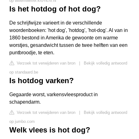
op willemwever.kro-ncrv.nl
Is het hotdog of hot dog?
De schrijfwijze varieert in de verschillende
woordenboeken: 'hot dog', 'hotdog', 'hot-dog'. Al van in
1860 bestond in Amerika de gewoonte om warme
worstjes, gesandwicht tussen de twee helften van een
puntbroodje, te eten.
Verzoek tot verwijderen van bron
|
Bekijk volledig antwoord
op standaard.be
Is hotdog varken?
Gegaarde worst, varkensvleesproduct in
schapendarm.
Verzoek tot verwijderen van bron
|
Bekijk volledig antwoord
op jumbo.com
Welk vlees is hot dog?