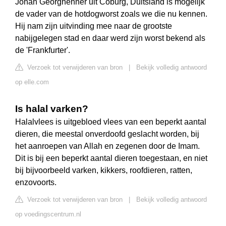
Johan Georghehner uit Coburg, Duitsland is mogelijk
de vader van de hotdogworst zoals we die nu kennen.
Hij nam zijn uitvinding mee naar de grootste
nabijgelegen stad en daar werd zijn worst bekend als
de 'Frankfurter'.
Verzoek tot verwijderen van bron
|
Bekijk volledig antwoord
op elle.com
Is halal varken?
Halalvlees is uitgebloed vlees van een beperkt aantal
dieren, die meestal onverdoofd geslacht worden, bij
het aanroepen van Allah en zegenen door de Imam.
Dit is bij een beperkt aantal dieren toegestaan, en niet
bij bijvoorbeeld varken, kikkers, roofdieren, ratten,
enzovoorts.
Verzoek tot verwijderen van bron
|
Bekijk volledig antwoord
op voedingscentrum.nl