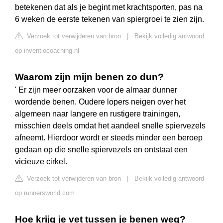
betekenen dat als je begint met krachtsporten, pas na
6 weken de eerste tekenen van spiergroei te zien zijn.
Verzoek tot verwijderen van bron
|
Bekijk volledig antwoord
op inventiocoaching.nl
Waarom zijn mijn benen zo dun?
' Er zijn meer oorzaken voor de almaar dunner
wordende benen. Oudere lopers neigen over het
algemeen naar langere en rustigere trainingen,
misschien deels omdat het aandeel snelle spiervezels
afneemt. Hierdoor wordt er steeds minder een beroep
gedaan op die snelle spiervezels en ontstaat een
vicieuze cirkel.
Verzoek tot verwijderen van bron
|
Bekijk volledig antwoord
op runnersworld.com
Hoe krijg je vet tussen je benen weg?