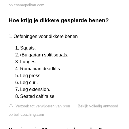
op cosmopolitan.com
Hoe krijg je dikkere gespierde benen?
1. Oefeningen voor dikkere benen
Squats.
(Bulgarian) split squats.
Lunges.
Romanian deadlifts.
Leg press.
Leg curl.
Leg extension.
Seated calf raise.
Verzoek tot verwijderen van bron
|
Bekijk volledig antwoord
op bell-coaching.com