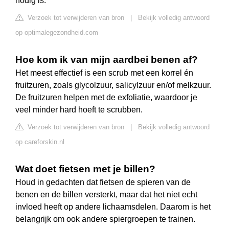
nodig is.
Verzoek tot verwijderen van bron
|
Bekijk volledig antwoord
op optimalegezondheid.com
Hoe kom ik van mijn aardbei benen af?
Het meest effectief is een scrub met een korrel én
fruitzuren, zoals glycolzuur, salicylzuur en/of melkzuur.
De fruitzuren helpen met de exfoliatie, waardoor je
veel minder hard hoeft te scrubben.
Verzoek tot verwijderen van bron
|
Bekijk volledig antwoord
op careforskin.nl
Wat doet fietsen met je billen?
Houd in gedachten dat fietsen de spieren van de
benen en de billen versterkt, maar dat het niet echt
invloed heeft op andere lichaamsdelen. Daarom is het
belangrijk om ook andere spiergroepen te trainen.