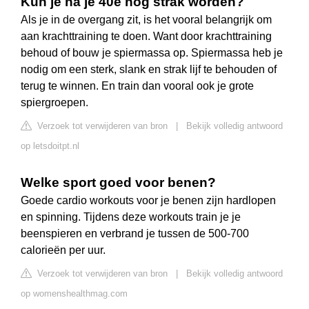
Kun je na je 40e nog strak worden?
Als je in de overgang zit, is het vooral belangrijk om
aan krachttraining te doen. Want door krachttraining
behoud of bouw je spiermassa op. Spiermassa heb je
nodig om een sterk, slank en strak lijf te behouden of
terug te winnen. En train dan vooral ook je grote
spiergroepen.
Verzoek tot verwijderen van bron
|
Bekijk volledig antwoord
op letsdoitpt.nl
Welke sport goed voor benen?
Goede cardio workouts voor je benen zijn hardlopen
en spinning. Tijdens deze workouts train je je
beenspieren en verbrand je tussen de 500-700
calorieën per uur.
Verzoek tot verwijderen van bron
|
Bekijk volledig antwoord
op womenshealthmag.com