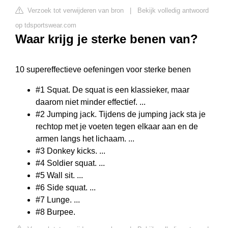
Verzoek tot verwijderen van bron
|
Bekijk volledig antwoord
op tdsportswear.com
Waar krijg je sterke benen van?
10 supereffectieve oefeningen voor sterke benen
#1 Squat. De squat is een klassieker, maar
daarom niet minder effectief. ...
#2 Jumping jack. Tijdens de jumping jack sta je
rechtop met je voeten tegen elkaar aan en de
armen langs het lichaam. ...
#3 Donkey kicks. ...
#4 Soldier squat. ...
#5 Wall sit. ...
#6 Side squat. ...
#7 Lunge. ...
#8 Burpee.