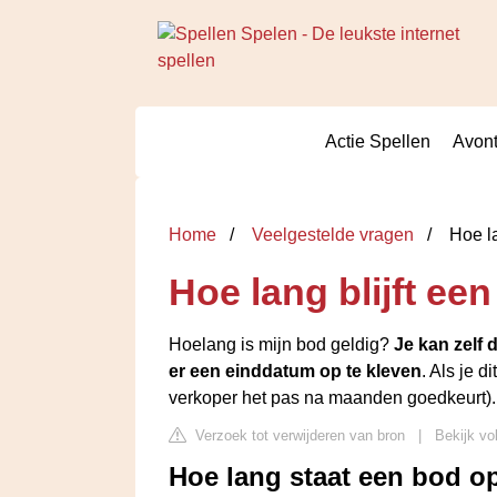
Actie Spellen
Avont
Home
Veelgestelde vragen
Hoe la
Hoe lang blijft ee
Hoelang is mijn bod geldig?
Je kan zelf 
er een einddatum op te kleven
. Als je d
verkoper het pas na maanden goedkeurt).
Verzoek tot verwijderen van bron
|
Bekijk vo
Hoe lang staat een bod o