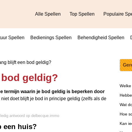
Alle Spellen
Top Spellen
Populaire Sp
uur Spellen
Bedienings Spellen
Behendigheid Spellen
ng blijft een bod geldig?
Ger
n bod geldig?
Welke 
de termijn waarin je bod geldig is beperken door
Hebben
it niet doet blijft je bod in principe geldig (zelfs als de
Wat do
Hoe sc
lledig antwoord op delbecque.immo
Kan i
p een huis?