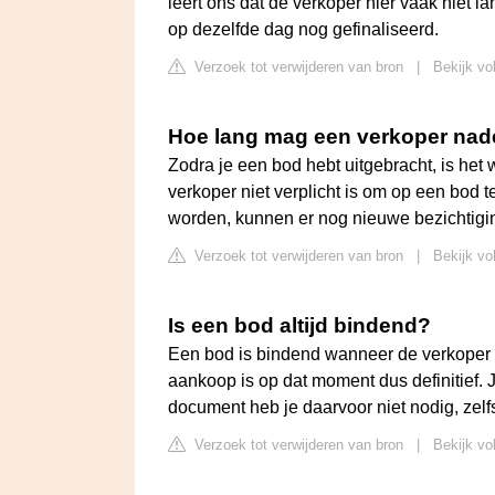
leert ons dat de verkoper hier vaak niet l
op dezelfde dag nog gefinaliseerd.
Verzoek tot verwijderen van bron
|
Bekijk vo
Hoe lang mag een verkoper nad
Zodra je een bod hebt uitgebracht, is het
verkoper niet verplicht is om op een bod 
worden, kunnen er nog nieuwe bezichtigi
Verzoek tot verwijderen van bron
|
Bekijk vo
Is een bod altijd bindend?
Een bod is bindend wanneer de verkoper 
aankoop is op dat moment dus definitief. J
document heb je daarvoor niet nodig, zelfs 
Verzoek tot verwijderen van bron
|
Bekijk vo