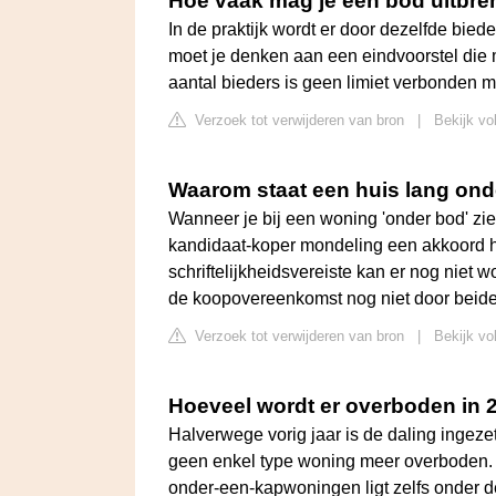
Hoe vaak mag je een bod uitbre
In de praktijk wordt er door dezelfde bied
moet je denken aan een eindvoorstel die 
aantal bieders is geen limiet verbonden maa
Verzoek tot verwijderen van bron
|
Bekijk vo
Waarom staat een huis lang on
Wanneer je bij een woning 'onder bod' zie
kandidaat-koper mondeling een akkoord 
schriftelijkheidsvereiste kan er nog niet
de koopovereenkomst nog niet door beide 
Verzoek tot verwijderen van bron
|
Bekijk vo
Hoeveel wordt er overboden in 
Halverwege vorig jaar is de daling ingeze
geen enkel type woning meer overboden. D
onder-een-kapwoningen ligt zelfs onder de