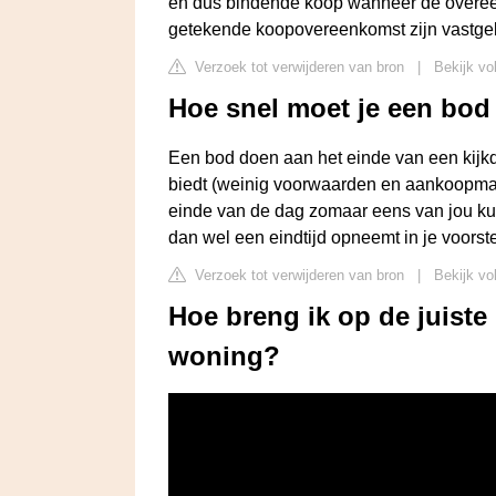
en dus bindende koop wanneer de overee
getekende koopovereenkomst zijn vastge
Verzoek tot verwijderen van bron
|
Bekijk vo
Hoe snel moet je een bod
Een bod doen aan het einde van een kijkd
biedt (weinig voorwaarden en aankoopmake
einde van de dag zomaar eens van jou kunne
dan wel een eindtijd opneemt in je voorste
Verzoek tot verwijderen van bron
|
Bekijk vo
Hoe breng ik op de juiste
woning?