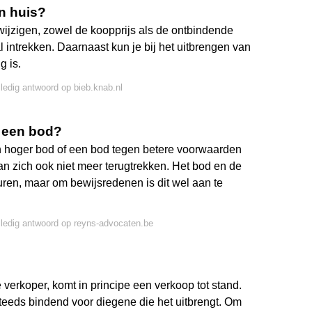
n huis?
ijzigen, zowel de koopprijs als de ontbindende
intrekken. Daarnaast kun je bij het uitbrengen van
g is.
lledig antwoord op bieb.knab.nl
p een bod?
 hoger bod of een bod tegen betere voorwaarden
n zich ook niet meer terugtrekken. Het bod en de
uren, maar om bewijsredenen is dit wel aan te
lledig antwoord op reyns-advocaten.be
erkoper, komt in principe een verkoop tot stand.
 steeds bindend voor diegene die het uitbrengt. Om