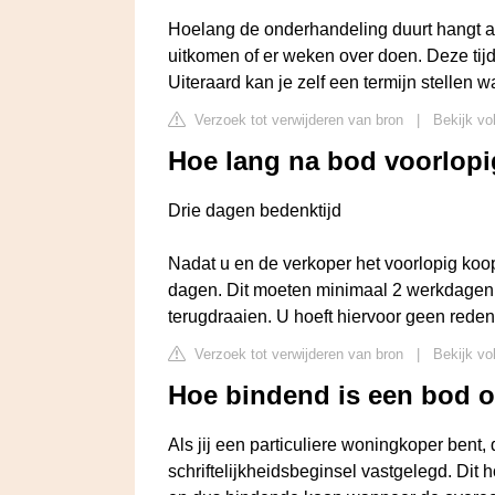
Hoelang de onderhandeling duurt hangt af
uitkomen of er weken over doen. Deze tijd
Uiteraard kan je zelf een termijn stellen 
Verzoek tot verwijderen van bron
|
Bekijk vo
Hoe lang na bod voorlopi
Drie dagen bedenktijd
Nadat u en de verkoper het voorlopig koop
dagen. Dit moeten minimaal 2 werkdagen z
terugdraaien. U hoeft hiervoor geen reden
Verzoek tot verwijderen van bron
|
Bekijk vol
Hoe bindend is een bod o
Als jij een particuliere woningkoper bent, 
schriftelijkheidsbeginsel vastgelegd. Dit 