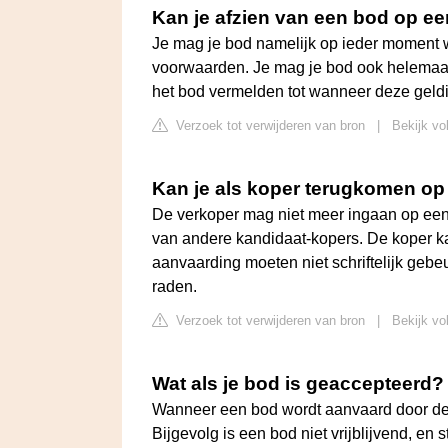
Kan je afzien van een bod op ee
Je mag je bod namelijk op ieder moment w
voorwaarden. Je mag je bod ook helemaal 
het bod vermelden tot wanneer deze geldi
Verzoek tot verwijderen van bron
|
Bekijk vo
Kan je als koper terugkomen o
De verkoper mag niet meer ingaan op een
van andere kandidaat-kopers. De koper ka
aanvaarding moeten niet schriftelijk gebe
raden.
Verzoek tot verwijderen van bron
|
Bekijk vo
Wat als je bod is geaccepteerd?
Wanneer een bod wordt aanvaard door de v
Bijgevolg is een bod niet vrijblijvend, en