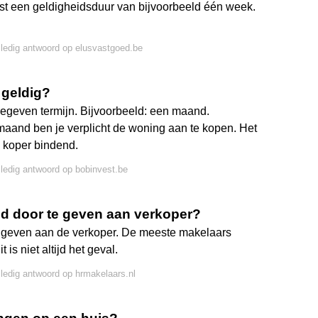
st een geldigheidsduur van bijvoorbeeld één week.
lledig antwoord op elusvastgoed.be
 geldig?
egeven termijn. Bijvoorbeeld: een maand.
aand ben je verplicht de woning aan te kopen. Het
 koper bindend.
lledig antwoord op bobinvest.be
od door te geven aan verkoper?
te geven aan de verkoper. De meeste makelaars
is niet altijd het geval.
lledig antwoord op hrmakelaars.nl