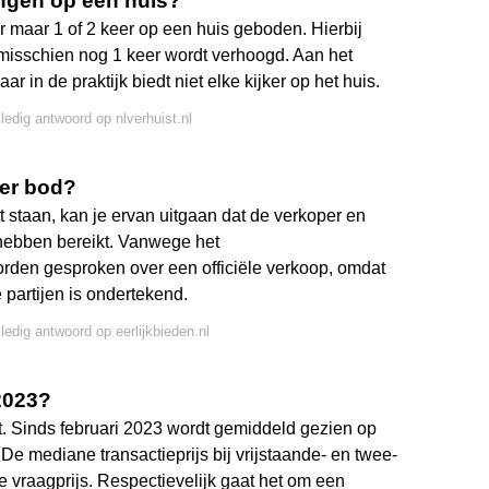
ngen op een huis?
er maar 1 of 2 keer op een huis geboden. Hierbij
misschien nog 1 keer wordt verhoogd. Aan het
r in de praktijk biedt niet elke kijker op het huis.
lledig antwoord op nlverhuist.nl
der bod?
t staan, kan je ervan uitgaan dat de verkoper en
hebben bereikt. Vanwege het
 worden gesproken over een officiële verkoop, omdat
partijen is ondertekend.
lledig antwoord op eerlijkbieden.nl
2023?
t. Sinds februari 2023 wordt gemiddeld gezien op
e mediane transactieprijs bij vrijstaande- en twee-
 vraagprijs. Respectievelijk gaat het om een