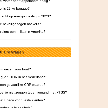
l water heeft appelboom nodig?
l is 25 kg bagage?
 recht op energietoeslag in 2023?
le beveiligd tegen hackers?
rdient een militair in Amerika?
ulaire vragen
m kiezen voor hout?
g je SHEIN in het Nederlands?
 een gevaarlijke CRP waarde?
et je niet zeggen tegen iemand met PTSS?
et Eneco voor vaste klanten?
reken je je snelheid?