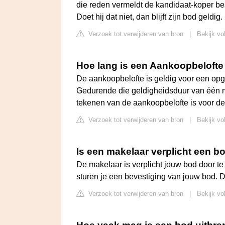
die reden vermeldt de kandidaat-koper be
Doet hij dat niet, dan blijft zijn bod geldig.
Verzoek tot verwijderen van bron
|
Bekijk vo
Hoe lang is een Aankoopbelofte
De aankoopbelofte is geldig voor een opg
Gedurende die geldigheidsduur van één m
tekenen van de aankoopbelofte is voor de
Verzoek tot verwijderen van bron
|
Bekijk vo
Is een makelaar verplicht een b
De makelaar is verplicht jouw bod door 
sturen je een bevestiging van jouw bod. Dit 
Verzoek tot verwijderen van bron
|
Bekijk vo