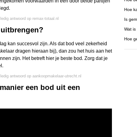
ngekomen voorwaarden in een door beide partijen
legd.
Hoe ka
lledig antwoord op remax-totaal.nl
Is gem
 uitbrengen?
Wat is
Hoe ge
ag kan succesvol zijn. Als dat bod veel zekerheid
laar dragen hieraan bij), dan zou het huis aan het
n zijn. Het betreft hier je beste bod. Zorg dat je
l.
lledig antwoord op aankoopmakelaar-utrecht.nl
 manier een bod uit een