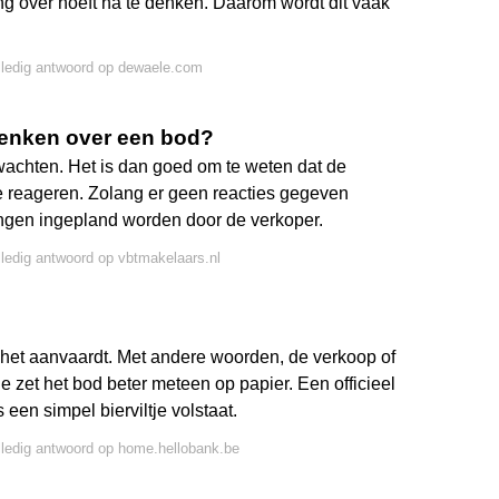
ang over hoeft na te denken. Daarom wordt dit vaak
lledig antwoord op dewaele.com
enken over een bod?
 wachten. Het is dan goed om te weten dat de
te reageren. Zolang er geen reacties gegeven
ngen ingepland worden door de verkoper.
lledig antwoord op vbtmakelaars.nl
het aanvaardt. Met andere woorden, de verkoop of
e zet het bod beter meteen op papier. Een officieel
een simpel bierviltje volstaat.
lledig antwoord op home.hellobank.be