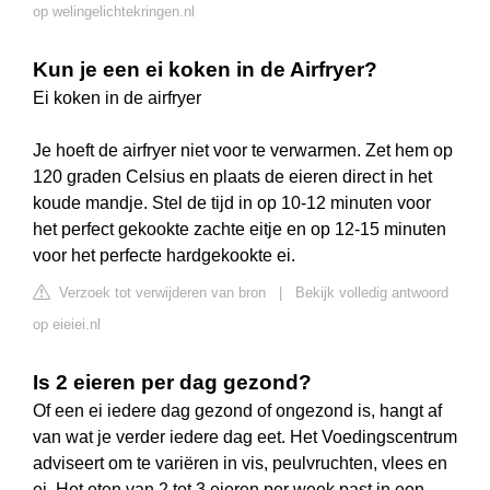
op welingelichtekringen.nl
Kun je een ei koken in de Airfryer?
Ei koken in de airfryer
Je hoeft de airfryer niet voor te verwarmen. Zet hem op
120 graden Celsius en plaats de eieren direct in het
koude mandje. Stel de tijd in op 10-12 minuten voor
het perfect gekookte zachte eitje en op 12-15 minuten
voor het perfecte hardgekookte ei.
Verzoek tot verwijderen van bron
|
Bekijk volledig antwoord
op eieiei.nl
Is 2 eieren per dag gezond?
Of een ei iedere dag gezond of ongezond is, hangt af
van wat je verder iedere dag eet. Het Voedingscentrum
adviseert om te variëren in vis, peulvruchten, vlees en
ei. Het eten van 2 tot 3 eieren per week past in een