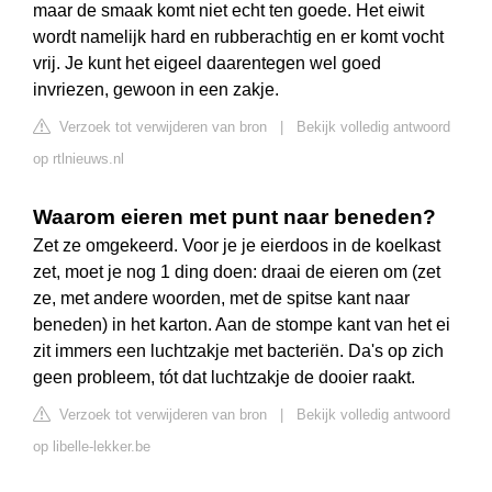
maar de smaak komt niet echt ten goede. Het eiwit
wordt namelijk hard en rubberachtig en er komt vocht
vrij. Je kunt het eigeel daarentegen wel goed
invriezen, gewoon in een zakje.
Verzoek tot verwijderen van bron
|
Bekijk volledig antwoord
op rtlnieuws.nl
Waarom eieren met punt naar beneden?
Zet ze omgekeerd. Voor je je eierdoos in de koelkast
zet, moet je nog 1 ding doen: draai de eieren om (zet
ze, met andere woorden, met de spitse kant naar
beneden) in het karton. Aan de stompe kant van het ei
zit immers een luchtzakje met bacteriën. Da's op zich
geen probleem, tót dat luchtzakje de dooier raakt.
Verzoek tot verwijderen van bron
|
Bekijk volledig antwoord
op libelle-lekker.be