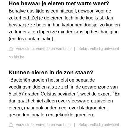
Hoe bewaar je eieren met warm weer?
Behalve dus tijdens een hittegolf, gewoon voor de
zekerheid. Zet je de eieren toch in de koelkast, dan
bewaar je ze beter in hun kartonnen doosje: zo koelen
ze trager af en lopen ze minder kans op beschadiging
(en dus contaminatie).
Verzoek tot verwijderen van bron
|
Bekijk volledig antwoord
op hln.be
Kunnen eieren in de zon staan?
"Bacteriën groeien het snelst op bepaalde
voedingsmiddelen als ze zich in de gevarenzone van
5 tot 57 graden Celsius bevinden”, weet de expert. "En
dan gaat het niet alleen over vleeswaren, zuivel en
eieren, maar ook onder meer over bladgroenten,
gesneden tomaten en gekookte groenten.
Verzoek tot verwijderen van bron
|
Bekijk volledig antwoord