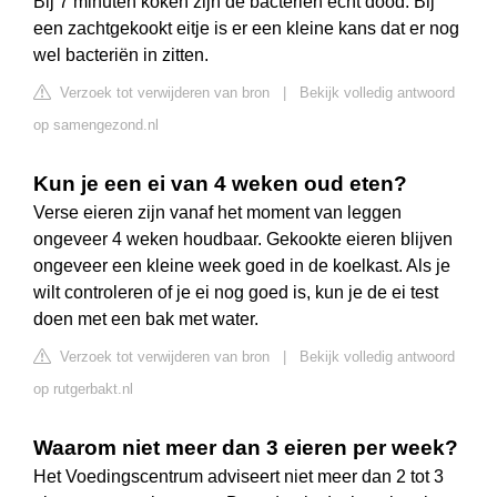
Bij 7 minuten koken zijn de bacteriën echt dood. Bij
een zachtgekookt eitje is er een kleine kans dat er nog
wel bacteriën in zitten.
Verzoek tot verwijderen van bron
|
Bekijk volledig antwoord
op samengezond.nl
Kun je een ei van 4 weken oud eten?
Verse eieren zijn vanaf het moment van leggen
ongeveer 4 weken houdbaar. Gekookte eieren blijven
ongeveer een kleine week goed in de koelkast. Als je
wilt controleren of je ei nog goed is, kun je de ei test
doen met een bak met water.
Verzoek tot verwijderen van bron
|
Bekijk volledig antwoord
op rutgerbakt.nl
Waarom niet meer dan 3 eieren per week?
Het Voedingscentrum adviseert niet meer dan 2 tot 3