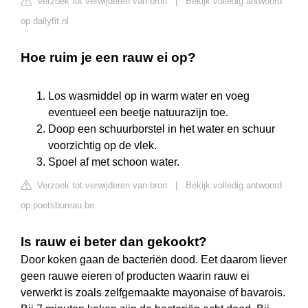
Verzoek tot verwijderen van bron
|
Bekijk volledig antwoord
op dailyfit.nl
Hoe ruim je een rauw ei op?
Los wasmiddel op in warm water en voeg
eventueel een beetje natuurazijn toe.
Doop een schuurborstel in het water en schuur
voorzichtig op de vlek.
Spoel af met schoon water.
Verzoek tot verwijderen van bron
|
Bekijk volledig antwoord
op poetsbureau.be
Is rauw ei beter dan gekookt?
Door koken gaan de bacteriën dood. Eet daarom liever
geen rauwe eieren of producten waarin rauw ei
verwerkt is zoals zelfgemaakte mayonaise of bavarois.