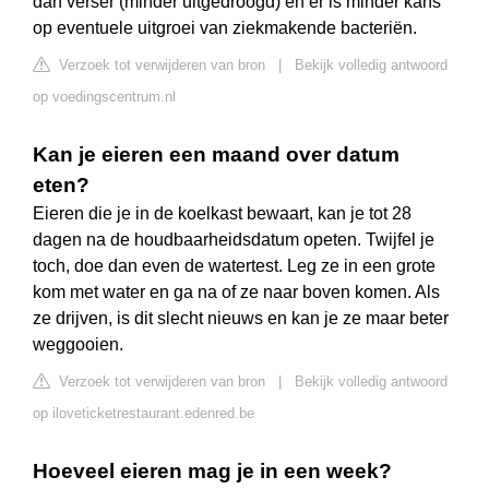
dan verser (minder uitgedroogd) en er is minder kans
op eventuele uitgroei van ziekmakende bacteriën.
Verzoek tot verwijderen van bron
|
Bekijk volledig antwoord
op voedingscentrum.nl
Kan je eieren een maand over datum
eten?
Eieren die je in de koelkast bewaart, kan je tot 28
dagen na de houdbaarheidsdatum opeten. Twijfel je
toch, doe dan even de watertest. Leg ze in een grote
kom met water en ga na of ze naar boven komen. Als
ze drijven, is dit slecht nieuws en kan je ze maar beter
weggooien.
Verzoek tot verwijderen van bron
|
Bekijk volledig antwoord
op iloveticketrestaurant.edenred.be
Hoeveel eieren mag je in een week?