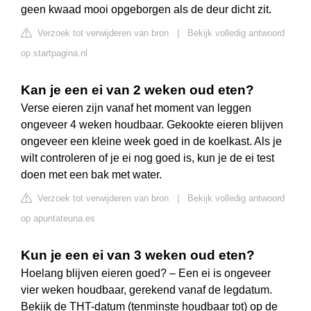
geen kwaad mooi opgeborgen als de deur dicht zit.
Verzoek tot verwijderen van bron
|
Bekijk volledig antwoord
op startpagina.nl
Kan je een ei van 2 weken oud eten?
Verse eieren zijn vanaf het moment van leggen
ongeveer 4 weken houdbaar. Gekookte eieren blijven
ongeveer een kleine week goed in de koelkast. Als je
wilt controleren of je ei nog goed is, kun je de ei test
doen met een bak met water.
Verzoek tot verwijderen van bron
|
Bekijk volledig antwoord
op apuntateuna.es
Kun je een ei van 3 weken oud eten?
Hoelang blijven eieren goed? – Een ei is ongeveer
vier weken houdbaar, gerekend vanaf de legdatum.
Bekijk de THT-datum (tenminste houdbaar tot) op de