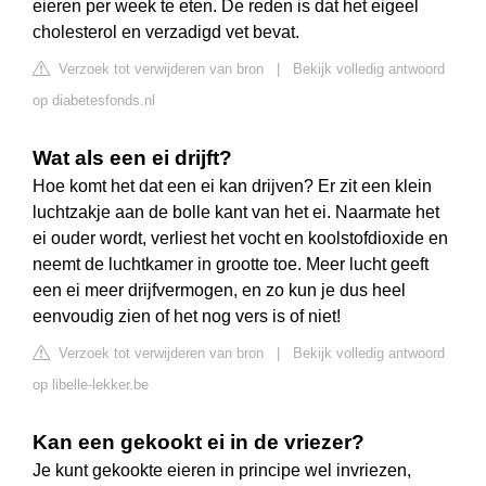
eieren per week te eten. De reden is dat het eigeel
cholesterol en verzadigd vet bevat.
Verzoek tot verwijderen van bron
|
Bekijk volledig antwoord
op diabetesfonds.nl
Wat als een ei drijft?
Hoe komt het dat een ei kan drijven? Er zit een klein
luchtzakje aan de bolle kant van het ei. Naarmate het
ei ouder wordt, verliest het vocht en koolstofdioxide en
neemt de luchtkamer in grootte toe. Meer lucht geeft
een ei meer drijfvermogen, en zo kun je dus heel
eenvoudig zien of het nog vers is of niet!
Verzoek tot verwijderen van bron
|
Bekijk volledig antwoord
op libelle-lekker.be
Kan een gekookt ei in de vriezer?
Je kunt gekookte eieren in principe wel invriezen,