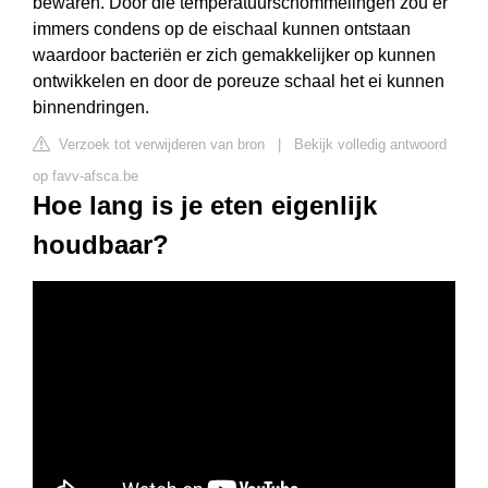
bewaren. Door die temperatuurschommelingen zou er
immers condens op de eischaal kunnen ontstaan
waardoor bacteriën er zich gemakkelijker op kunnen
ontwikkelen en door de poreuze schaal het ei kunnen
binnendringen.
Verzoek tot verwijderen van bron
|
Bekijk volledig antwoord
op favv-afsca.be
Hoe lang is je eten eigenlijk
houdbaar?