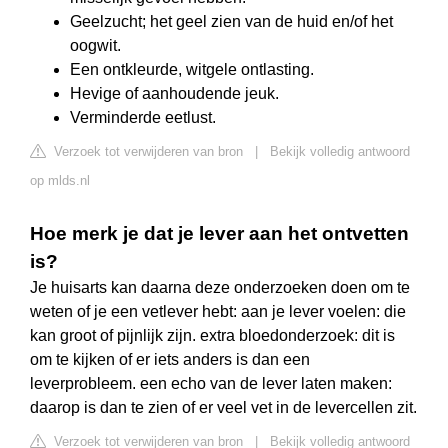
Geelzucht; het geel zien van de huid en/of het
oogwit.
Een ontkleurde, witgele ontlasting.
Hevige of aanhoudende jeuk.
Verminderde eetlust.
Verzoek tot verwijderen van bron
|
Bekijk volledig antwoord
op mlds.nl
Hoe merk je dat je lever aan het ontvetten
is?
Je huisarts kan daarna deze onderzoeken doen om te
weten of je een vetlever hebt: aan je lever voelen: die
kan groot of pijnlijk zijn. extra bloedonderzoek: dit is
om te kijken of er iets anders is dan een
leverprobleem. een echo van de lever laten maken:
daarop is dan te zien of er veel vet in de levercellen zit.
Verzoek tot verwijderen van bron
|
Bekijk volledig antwoord