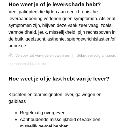
Hoe weet je of je leverschade hebt?
Veel patiënten die lijden aan een chronische
leveraandoening vertonen geen symptomen. Als er al
symptomen zijn, blijven deze vaak zeer vaag, zoals
vermoeidheid, jeuk, misselijkheid, pijn rechtsboven in
de buik, geelzucht, asthenie, spier/gewrichtslast en/of
anorexie.
Verzoek tot verwijderen van bron
|
Bekijk volledig antwoord
op mariamiddelares.be
Hoe weet je of je last hebt van je lever?
Klachten en alarmsignalen lever, galwegen en
galblaas
Regelmatig overgeven.
Aanhoudende misselijkheid of vaak een
misselijk gevoel hebben.