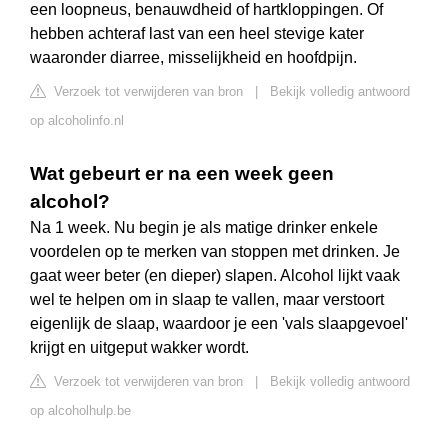
een loopneus, benauwdheid of hartkloppingen. Of
hebben achteraf last van een heel stevige kater
waaronder diarree, misselijkheid en hoofdpijn.
Verzoek tot verwijderen van bron
|
Bekijk volledig antwoord
op alcoholinfo.nl
Wat gebeurt er na een week geen
alcohol?
Na 1 week. Nu begin je als matige drinker enkele
voordelen op te merken van stoppen met drinken. Je
gaat weer beter (en dieper) slapen. Alcohol lijkt vaak
wel te helpen om in slaap te vallen, maar verstoort
eigenlijk de slaap, waardoor je een 'vals slaapgevoel'
krijgt en uitgeput wakker wordt.
Verzoek tot verwijderen van bron
|
Bekijk volledig antwoord
op alcoholhulp.be