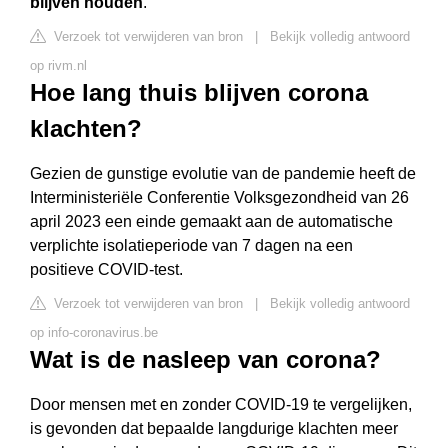
blijven houden
.
Verzoek tot verwijderen van bron
|
Bekijk volledig antwoord
op rivm.nl
Hoe lang thuis blijven corona
klachten?
Gezien de gunstige evolutie van de pandemie heeft de
Interministeriële Conferentie Volksgezondheid van 26
april 2023 een einde gemaakt aan de automatische
verplichte isolatieperiode van 7 dagen na een
positieve COVID-test.
Verzoek tot verwijderen van bron
|
Bekijk volledig antwoord
op info-coronavirus.be
Wat is de nasleep van corona?
Door mensen met en zonder COVID-19 te vergelijken,
is gevonden dat bepaalde langdurige klachten meer