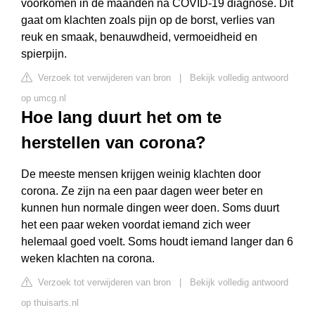
voorkomen in de maanden na COVID-19 diagnose. Dit
gaat om klachten zoals pijn op de borst, verlies van
reuk en smaak, benauwdheid, vermoeidheid en
spierpijn.
Verzoek tot verwijderen van bron
|
Bekijk volledig antwoord
op umcg.nl
Hoe lang duurt het om te
herstellen van corona?
De meeste mensen krijgen weinig klachten door
corona. Ze zijn na een paar dagen weer beter en
kunnen hun normale dingen weer doen. Soms duurt
het een paar weken voordat iemand zich weer
helemaal goed voelt. Soms houdt iemand langer dan 6
weken klachten na corona.
Verzoek tot verwijderen van bron
|
Bekijk volledig antwoord
op thuisarts.nl