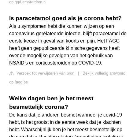
op ggd.amsterdam.nl
Is paracetamol goed als je corona hebt?
Als u symptomen hebt die kunnen wijzen op een
coronavirus-gerelateerde infectie, blijft paracetamol de
eerste keuze in geval van koorts en pijn. Het FAGG
heeft geen gepubliceerde klinische gegevens heeft
over de mogelijke gevolgen van het gebruik van
NSAID's en corticosteroïden op COVID-19.
Verzoek tot verwijderen van bron
|
Bekijk volledig antwoord
op fagg.be
Welke dagen ben je het meest
besmettelijk corona?
De kans dat je anderen besmet wanneer je covid-19
hebt, is het grootst in de eerste week dat je klachten
hebt. Waarschijnlijk ben je het meest besmettelijk op
de dag dat je klachten starten. Vroegtijdige isolatie is