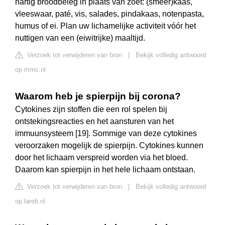
hartig broodbeleg in plaats van zoet: (smeer)kaas,
vleeswaar, paté, vis, salades, pindakaas, notenpasta,
humus of ei. Plan uw lichamelijke activiteit vóór het
nuttigen van een (eiwitrijke) maaltijd.
Verzoek tot verwijderen van bron
|
Bekijk volledig antwoord
op mmc.nl
Waarom heb je spierpijn bij corona?
Cytokines zijn stoffen die een rol spelen bij
ontstekingsreacties en het aansturen van het
immuunsysteem [19]. Sommige van deze cytokines
veroorzaken mogelijk de spierpijn. Cytokines kunnen
door het lichaam verspreid worden via het bloed.
Daarom kan spierpijn in het hele lichaam ontstaan.
Verzoek tot verwijderen van bron
|
Bekijk volledig antwoord
op lareb.nl