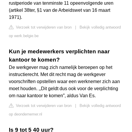
rustperiode van tenminste 11 opeenvolgende uren
(artikel 38ter, §1 van de Arbeidswet van 16 maart
1971).
Verzoek tot verwijderen van bron
|
Bekijk volledig antwoord
op werk.belgie.be
Kun je medewerkers verplichten naar
kantoor te komen?
De werkgever mag zich namelijk beroepen op het
instructierecht. Met dit recht mag de werkgever
voorschriften opstellen waar een werknemer zich aan
moet houden. ,,Dit geldt dus ook voor de verplichting
om naar kantoor te komen”, aldus Van Es.
Verzoek tot verwijderen van bron
|
Bekijk volledig antwoord
op deondernemer.nl
Is 9 tot 5 40 uur?