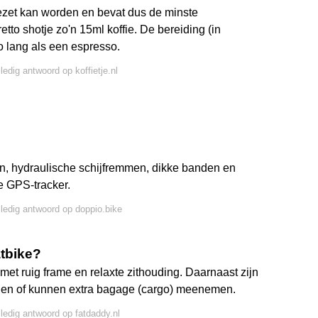
e gezet kan worden en bevat dus de minste
retto shotje zo'n 15ml koffie. De bereiding (in
 zo lang als een espresso.
ledig antwoord op koffietje.nl
n, hydraulische schijfremmen, dikke banden en
e GPS-tracker.
lledig antwoord op doppio.bike
atbike?
jk met ruig frame en relaxte zithouding. Daarnaast zijn
onen of kunnen extra bagage (cargo) meenemen.
lledig antwoord op fatdaddy.nl