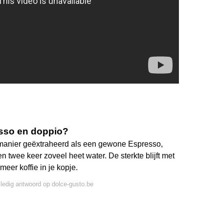
esso en doppio?
manier geëxtraheerd als een gewone Espresso,
 twee keer zoveel heet water. De sterkte blijft met
meer koffie in je kopje.
lledig antwoord op dolce-gusto.be