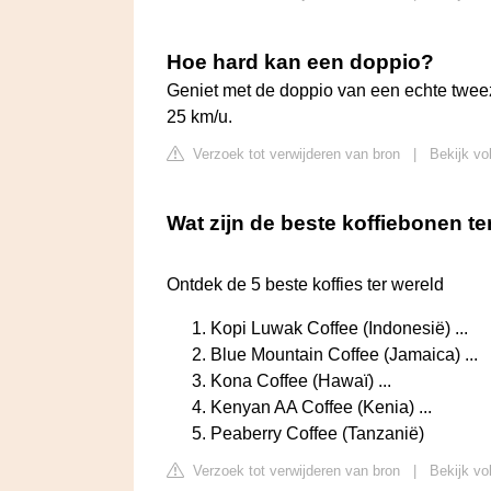
Hoe hard kan een doppio?
Geniet met de doppio van een echte tweezi
25 km/u.
Verzoek tot verwijderen van bron
|
Bekijk vo
Wat zijn de beste koffiebonen te
Ontdek de 5 beste koffies ter wereld
Kopi Luwak Coffee (Indonesië) ...
Blue Mountain Coffee (Jamaica) ...
Kona Coffee (Hawaï) ...
Kenyan AA Coffee (Kenia) ...
Peaberry Coffee (Tanzanië)
Verzoek tot verwijderen van bron
|
Bekijk vo