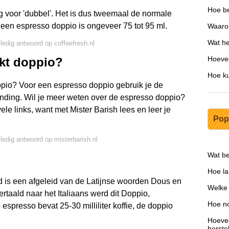
Hoe be
g voor 'dubbel'. Het is dus tweemaal de normale
 een espresso doppio is ongeveer 75 tot 95 ml.
Waarom
Wat he
lledig antwoord op coffeefresh.nl
Hoevee
kt doppio?
Hoe ku
pio? Voor een espresso doppio gebruik je de
nding. Wil je meer weten over de espresso doppio?
vele links, want met Mister Barish lees en leer je
Pop
lledig antwoord op misterbarish.nl
Wat bet
Hoe la
rd is een afgeleid van de Latijnse woorden Dous en
Welke 
rtaald naar het Italiaans werd dit Doppio,
Hoe n
espresso bevat 25-30 milliliter koffie, de doppio
Hoevee
herste