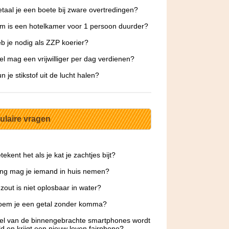
taal je een boete bij zware overtredingen?
 is een hotelkamer voor 1 persoon duurder?
b je nodig als ZZP koerier?
l mag een vrijwilliger per dag verdienen?
n je stikstof uit de lucht halen?
ulaire vragen
ekent het als je kat je zachtjes bijt?
ng mag je iemand in huis nemen?
zout is niet oplosbaar in water?
oem je een getal zonder komma?
l van de binnengebrachte smartphones wordt
ld en krijgt een nieuw leven fairphone?