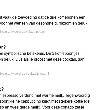
t vaak de toevoeging dat de drie koffiebonen een
voor het wensen van gezondheid, rijkdom en geluk.
lledig antwoord op villagrappa.nl
or?
en symbolische betekenis. De 3 koffieboontjes
 geluk. Dus als je proost met deze cocktail, dan
lledig antwoord op cocktailicious.nl
k?
een espresso verdund met warme melk. Tegenwoordig
ort kleine cappuccino krijgt met sterkere koffie (de
o en twee derde melk). Voor deze cortado zet je