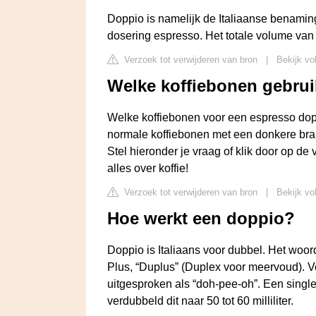
Doppio is namelijk de Italiaanse benamin
dosering espresso. Het totale volume van
Verzoek tot verwijderen van bron
|
Bekijk vo
Welke koffiebonen gebrui
Welke koffiebonen voor een espresso dop
normale koffiebonen met een donkere bra
Stel hieronder je vraag of klik door op de 
alles over koffie!
Verzoek tot verwijderen van bron
|
Bekijk vo
Hoe werkt een doppio?
Doppio is Italiaans voor dubbel. Het woo
Plus, “Duplus” (Duplex voor meervoud). Ve
uitgesproken als “doh-pee-oh”. Een single 
verdubbeld dit naar 50 tot 60 milliliter.