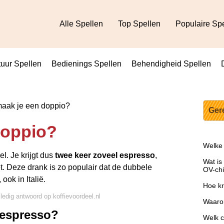
Alle Spellen
Top Spellen
Populaire Sp
uur Spellen
Bedienings Spellen
Behendigheid Spellen
aak je een doppio?
Ger
doppio?
Welke 
l. Je krijgt dus
twee keer zoveel espresso
,
Wat is
et. Deze drank is zo populair dat de dubbele
OV-chi
ook in Italië.
Hoe kr
lledig antwoord op koffievoordeel.nl
Waarom
 espresso?
Welk c