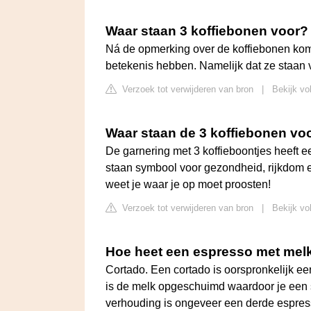
Waar staan 3 koffiebonen voor?
Ná de opmerking over de koffiebonen kom
betekenis hebben. Namelijk dat ze staan 
Verzoek tot verwijderen van bron
|
Bekijk vo
Waar staan de 3 koffiebonen vo
De garnering met 3 koffieboontjes heeft e
staan symbool voor gezondheid, rijkdom en
weet je waar je op moet proosten!
Verzoek tot verwijderen van bron
|
Bekijk vo
Hoe heet een espresso met mel
Cortado. Een cortado is oorspronkelijk 
is de melk opgeschuimd waardoor je een so
verhouding is ongeveer een derde espress