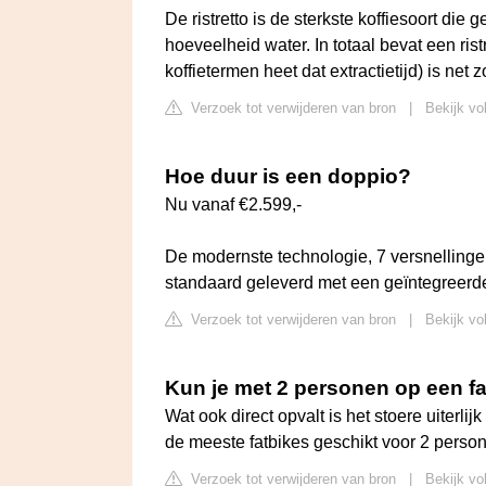
De ristretto is de sterkste koffiesoort di
hoeveelheid water. In totaal bevat een rist
koffietermen heet dat extractietijd) is net
Verzoek tot verwijderen van bron
|
Bekijk vol
Hoe duur is een doppio?
Nu vanaf €2.599,-
De modernste technologie, 7 versnellinge
standaard geleverd met een geïntegreerd
Verzoek tot verwijderen van bron
|
Bekijk vo
Kun je met 2 personen op een f
Wat ook direct opvalt is het stoere uiterli
de meeste fatbikes geschikt voor 2 pers
Verzoek tot verwijderen van bron
|
Bekijk vo