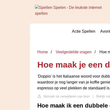
Actie Spellen
Avont
Home
Veelgestelde vragen
Hoe m
Hoe maak je een 
'Doppio' is het Italiaanse woord voor dubbe
waardoor je nog langer van je koffie geni
espresso op veel plekken de standaard is, 
Verzoek tot verwijderen van bron
|
Bekijk vo
Hoe maak ik een dubbele