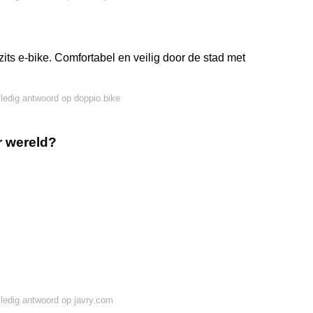
ts e-bike. Comfortabel en veilig door de stad met
lledig antwoord op doppio.bike
r wereld?
lledig antwoord op javry.com