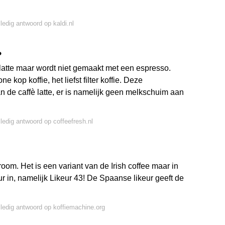
lledig antwoord op kaldi.nl
?
è latte maar wordt niet gemaakt met een espresso.
kop koffie, het liefst filter koffie. Deze
an de caffè latte, er is namelijk geen melkschuim aan
lledig antwoord op coffeefresh.nl
room. Het is een variant van de Irish coffee maar in
r in, namelijk Likeur 43! De Spaanse likeur geeft de
lledig antwoord op koffiemachine.org