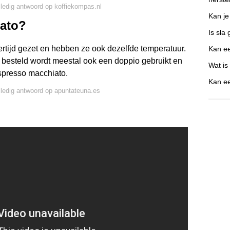
lledig antwoord op koffiekompas.nl
Kan je
iato?
Is sla
ertijd gezet en hebben ze ook dezelfde temperatuur.
Kan ee
to besteld wordt meestal ook een doppio gebruikt en
Wat i
espresso macchiato.
Kan ee
lledig antwoord op apuntateuna.es