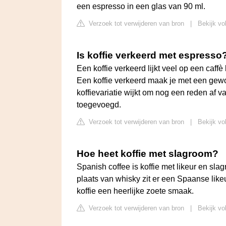
een espresso in een glas van 90 ml.
Verzoek tot verwijderen van bron
|
Bekijk vo
Is koffie verkeerd met espresso
Een koffie verkeerd lijkt veel op een caff
Een koffie verkeerd maak je met een gewone 
koffievariatie wijkt om nog een reden af v
toegevoegd.
Verzoek tot verwijderen van bron
|
Bekijk vo
Hoe heet koffie met slagroom?
Spanish coffee is koffie met likeur en slag
plaats van whisky zit er een Spaanse likeu
koffie een heerlijke zoete smaak.
Verzoek tot verwijderen van bron
|
Bekijk vo