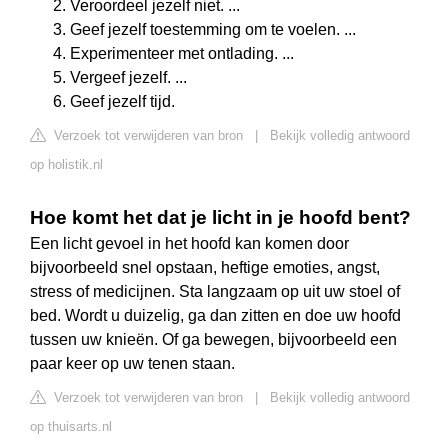
Veroordeel jezelf niet. ...
Geef jezelf toestemming om te voelen. ...
Experimenteer met ontlading. ...
Vergeef jezelf. ...
Geef jezelf tijd.
Verzoek tot verwijderen van bron
|
Bekijk volledig antwoord
op holistik.nl
Hoe komt het dat je licht in je hoofd bent?
Een licht gevoel in het hoofd kan komen door
bijvoorbeeld snel opstaan, heftige emoties, angst,
stress of medicijnen. Sta langzaam op uit uw stoel of
bed. Wordt u duizelig, ga dan zitten en doe uw hoofd
tussen uw knieën. Of ga bewegen, bijvoorbeeld een
paar keer op uw tenen staan.
Verzoek tot verwijderen van bron
|
Bekijk volledig antwoord
op thuisarts.nl