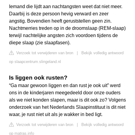
Iemand die lijdt aan nachtangsten weet dat niet meer.
Daarbij is deze persoon hevig verward en zeer
angstig. Bovendien heeft geruststellen geen zin.
Nachtmerries treden op in de droomslaap (REM-slaap)
terwijl nachtelijke angsten zich voordoen tijdens de
diepe slaap (zie slaapfasen).
Verzoek tot verwijderen van bron
|
Bekijk volledig antwoord
op slaapcentrum.slingeland.nl
Is liggen ook rusten?
“Ga maar gewoon liggen en dan rust je ook uit” werd
ons in de kinderjaren meegedeeld door onze ouders
als we niet konden slapen, maar is dit ook zo? Volgens
onderzoek van het Nederlands Slaapinstituut is dit niet
waar, je rust niet uit als je wakker in bed ligt.
Verzoek tot verwijderen van bron
|
Bekijk volledig antwoord
op matras.info