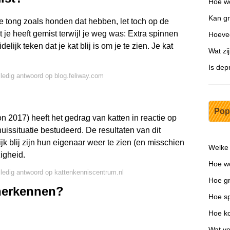
Hoe wo
Kan g
de tong zoals honden dat hebben, let toch op de
 je heeft gemist terwijl je weg was: Extra spinnen
Hoevee
delijk teken dat je kat blij is om je te zien. Je kat
Wat zi
Is dep
lledig antwoord op blog.feliway.com
Pop
2017) heeft het gedrag van katten in reactie op
uissituatie bestudeerd. De resultaten van dit
jk blij zijn hun eigenaar weer te zien (en misschien
Welke 
igheid.
Hoe wo
lledig antwoord op kattenkenniscentrum.nl
Hoe gr
 herkennen?
Hoe sp
Hoe ko
Wat ve