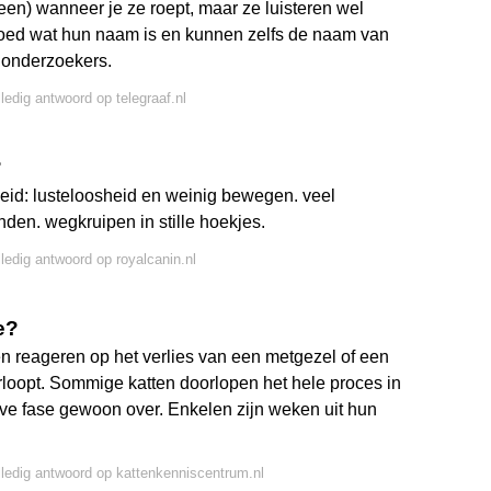
teen) wanneer je ze roept, maar ze luisteren wel
 goed wat hun naam is en kunnen zelfs de naam van
 onderzoekers.
lledig antwoord op telegraaf.nl
?
eid: lusteloosheid en weinig bewegen. veel
nden. wegkruipen in stille hoekjes.
lledig antwoord op royalcanin.nl
e?
tten reageren op het verlies van een metgezel of een
rloopt. Sommige katten doorlopen het hele proces in
ve fase gewoon over. Enkelen zijn weken uit hun
lledig antwoord op kattenkenniscentrum.nl