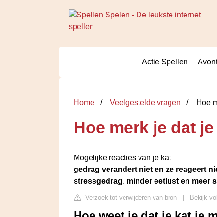
Actie Spellen
Avont
Home
Veelgestelde vragen
Hoe me
Hoe merk je dat je
Mogelijke reacties van je kat
gedrag verandert niet en ze reageert ni
stressgedrag
.
minder eetlust en meer s
Verzoek tot verwijderen van bron
|
Bekijk vo
Hoe weet je dat je kat je 