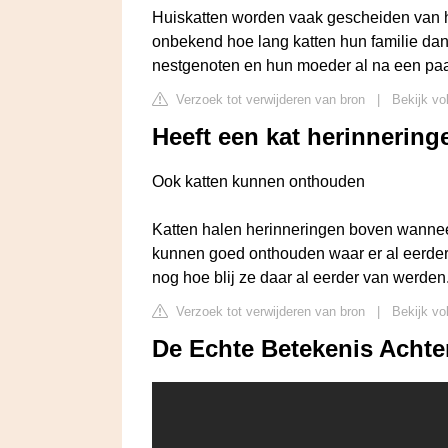
Huiskatten worden vaak gescheiden van hu
onbekend hoe lang katten hun familie dan 
nestgenoten en hun moeder al na een pa
Verzoek tot verwijderen van bron
|
Bekijk vo
Heeft een kat herinnering
Ook katten kunnen onthouden
Katten halen herinneringen boven wannee
kunnen goed onthouden waar er al eerder 
nog hoe blij ze daar al eerder van werden
Verzoek tot verwijderen van bron
|
Bekijk vo
De Echte Betekenis Achte