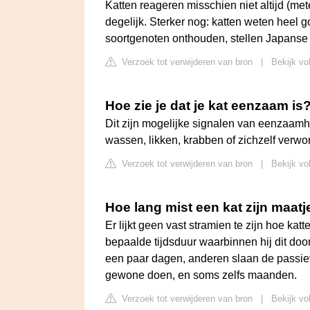
Katten reageren misschien niet altijd (me
degelijk. Sterker nog: katten weten heel
soortgenoten onthouden, stellen Japanse
Verzoek tot verwijderen van bron
|
Bekijk vo
Hoe zie je dat je kat eenzaam is
Dit zijn mogelijke signalen van eenzaamh
wassen, likken, krabben of zichzelf verwo
Verzoek tot verwijderen van bron
|
Bekijk vo
Hoe lang mist een kat zijn maatj
Er lijkt geen vast stramien te zijn hoe ka
bepaalde tijdsduur waarbinnen hij dit doo
een paar dagen, anderen slaan de passie
gewone doen, en soms zelfs maanden.
Verzoek tot verwijderen van bron
|
Bekijk vo