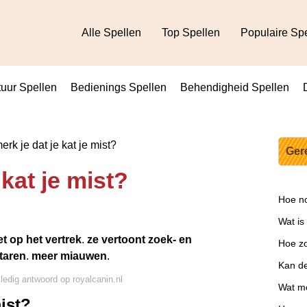
Alle Spellen
Top Spellen
Populaire Sp
uur Spellen
Bedienings Spellen
Behendigheid Spellen
rk je dat je kat je mist?
Ger
 kat je mist?
Hoe no
Wat is
et op het vertrek
.
ze vertoont zoek- en
Hoe zo
taren
.
meer miauwen
.
Kan de
lledig antwoord op royalcanin.nl
Wat mo
mist?