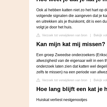
Ook al hebben katten niet zo het hart op 
volgende signalen die aangeven dat je kat
en uitrekken als je thuiskomt, dit is een dui
volgt je door het huis.
Verzoek tot verwijderen van bron
|
Bekijk vo
Kan mijn kat mij missen?
Een groep Zweedse onderzoekers (Erikson 
afwezigheid van de eigenaar wél in een th
onderzoek laten zien dat katten wel degeli
zelfs te missen) na een periode van afwez
Verzoek tot verwijderen van bron
|
Bekijk vo
Hoe lang blijft een kat je
Huiskat verliest nestgenootjes