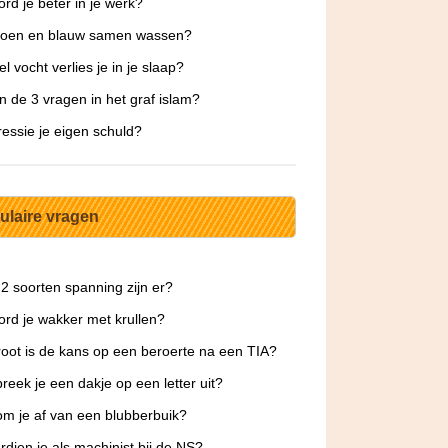
rd je beter in je werk?
roen en blauw samen wassen?
l vocht verlies je in je slaap?
jn de 3 vragen in het graf islam?
ressie je eigen schuld?
ulaire vragen
2 soorten spanning zijn er?
rd je wakker met krullen?
oot is de kans op een beroerte na een TIA?
reek je een dakje op een letter uit?
m je af van een blubberbuik?
rdien je als machinist bij de NS?