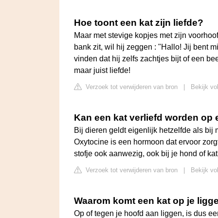
Hoe toont een kat zijn liefde?
Maar met stevige kopjes met zijn voorhoofd
bank zit, wil hij zeggen : "Hallo! Jij bent 
vinden dat hij zelfs zachtjes bijt of een b
maar juist liefde!
Verzoek tot verwijderen van bron
|
Bekijk vo
Kan een kat verliefd worden op
Bij dieren geldt eigenlijk hetzelfde als bi
Oxytocine is een hormoon dat ervoor zorgt d
stofje ook aanwezig, ook bij je hond of kat
Verzoek tot verwijderen van bron
|
Bekijk vo
Waarom komt een kat op je ligg
Op of tegen je hoofd aan liggen, is dus 