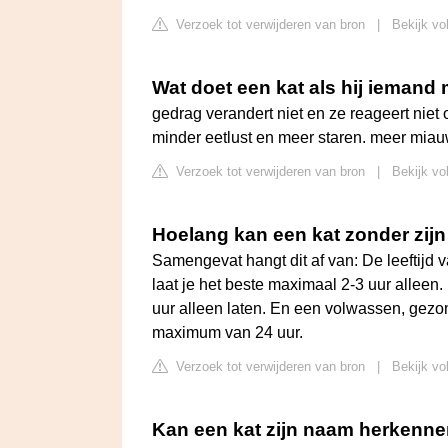
Verzoek tot verwijderen van bron
|
Bekijk vo
Wat doet een kat als hij iemand 
gedrag verandert niet en ze reageert niet 
minder eetlust en meer staren. meer mia
Verzoek tot verwijderen van bron
|
Bekijk vo
Hoelang kan een kat zonder zijn
Samengevat hangt dit af van: De leeftijd v
laat je het beste maximaal 2-3 uur alleen.
uur alleen laten. En een volwassen, gezon
maximum van 24 uur.
Verzoek tot verwijderen van bron
|
Bekijk vo
Kan een kat zijn naam herkenn