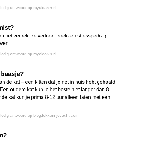
lledig antwoord op royalcanin.nl
mist?
op het vertrek. ze vertoont zoek- en stressgedrag.
uwen.
lledig antwoord op royalcanin.nl
 baasje?
an de kat – een kitten dat je net in huis hebt gehaald
 Een oudere kat kun je het beste niet langer dan 8
de kat kun je prima 8-12 uur alleen laten met een
lledig antwoord op blog.lekkerinjevacht.com
en?