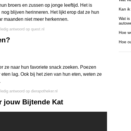
n broers en zussen op jonge leeftijd. Het is
Kan ik
nog blijven herinneren. Het lijkt erop dat ze hun
Wat is
ar maanden niet meer herkennen.
autow
lledig antwoord op quest.nl
Hoe we
en?
Hoe ou
r ze naar hun favoriete snack zoeken. Poezen
eten lag. Ook bij het zien van hun eten, weten ze
.
lledig antwoord op dierapotheker.nl
r jouw Bijtende Kat