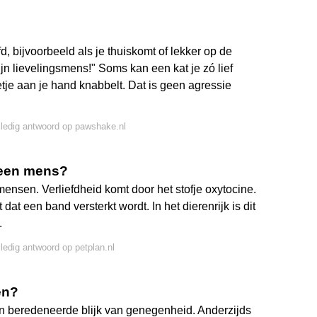
, bijvoorbeeld als je thuiskomt of lekker op de
mijn lievelingsmens!" Soms kan een kat je zó lief
eetje aan je hand knabbelt. Dat is geen agressie
lledig antwoord op pawshake.nl
 een mens?
j mensen. Verliefdheid komt door het stofje oxytocine.
at een band versterkt wordt. In het dierenrijk is dit
.
lledig antwoord op petplan.nl
en?
een beredeneerde blijk van genegenheid. Anderzijds