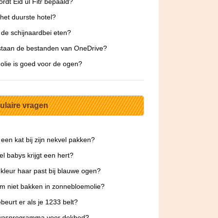
rdt Eid ul Fitr bepaald?
 het duurste hotel?
 de schijnaardbei eten?
staan de bestanden van OneDrive?
olie is goed voor de ogen?
ulaire vragen
 een kat bij zijn nekvel pakken?
l babys krijgt een hert?
kleur haar past bij blauwe ogen?
 niet bakken in zonnebloemolie?
beurt er als je 1233 belt?
wasprogramma voor dekbed?