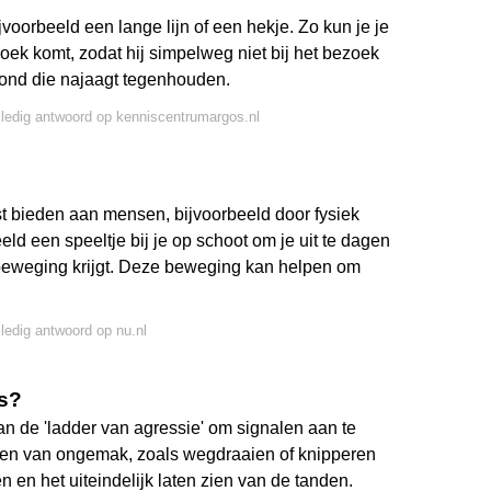
jvoorbeeld een lange lijn of een hekje. Zo kun je je
oek komt, zodat hij simpelweg niet bij het bezoek
hond die najaagt tegenhouden.
lledig antwoord op kenniscentrumargos.nl
t bieden aan mensen, bijvoorbeeld door fysiek
eeld een speeltje bij je op schoot om je uit te dagen
e beweging krijgt. Deze beweging kan helpen om
lledig antwoord op nu.nl
is?
n de 'ladder van agressie' om signalen aan te
len van ongemak, zoals wegdraaien of knipperen
 en het uiteindelijk laten zien van de tanden.