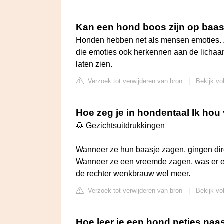
Kan een hond boos zijn op baas
Honden hebben net als mensen emoties. Ze 
die emoties ook herkennen aan de lichaa
laten zien.
Verzoek tot verwijderen van bron
|
Bekijk vo
Hoe zeg je in hondentaal Ik hou
🐶 Gezichtsuitdrukkingen
Wanneer ze hun baasje zagen, gingen dir
Wanneer ze een vreemde zagen, was er ee
de rechter wenkbrauw wel meer.
Verzoek tot verwijderen van bron
|
Bekijk vo
Hoe leer je een hond netjes naas