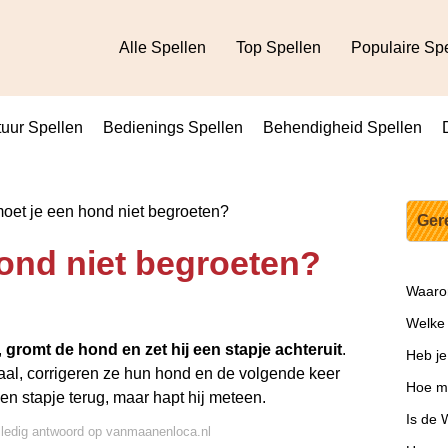
Alle Spellen
Top Spellen
Populaire Sp
uur Spellen
Bedienings Spellen
Behendigheid Spellen
et je een hond niet begroeten?
Ger
ond niet begroeten?
Waarom
Welke 
,
gromt de hond en zet hij een stapje achteruit
.
Heb je
iaal, corrigeren ze hun hond en de volgende keer
Hoe ma
en stapje terug, maar hapt hij meteen.
Is de 
lledig antwoord op vanmaanenloca.nl