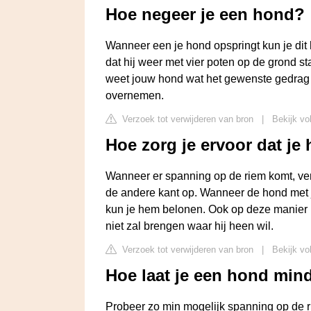
Hoe negeer je een hond?
Wanneer een je hond opspringt kun je dit
dat hij weer met vier poten op de grond sta
weet jouw hond wat het gewenste gedrag is
overnemen.
Verzoek tot verwijderen van bron
|
Bekijk vo
Hoe zorg je ervoor dat je 
Wanneer er spanning op de riem komt, vera
de andere kant op. Wanneer de hond met 
kun je hem belonen. Ook op deze manier l
niet zal brengen waar hij heen wil.
Verzoek tot verwijderen van bron
|
Bekijk vo
Hoe laat je een hond mind
Probeer zo min mogelijk spanning op de riem