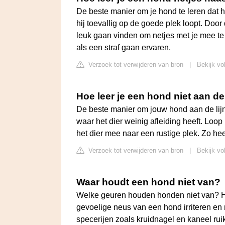
De beste manier om je hond te leren dat h
hij toevallig op de goede plek loopt. Door
leuk gaan vinden om netjes met je mee te 
als een straf gaan ervaren.
Verzoek tot verwijderen van bron
|
Bekijk vo
Hoe leer je een hond niet aan de 
De beste manier om jouw hond aan de lijn
waar het dier weinig afleiding heeft. Loo
het dier mee naar een rustige plek. Zo he
Verzoek tot verwijderen van bron
|
Bekijk vo
Waar houdt een hond niet van?
Welke geuren houden honden niet van? Het
gevoelige neus van een hond irriteren e
specerijen zoals kruidnagel en kaneel r