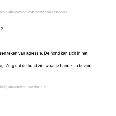
lledig antwoord op revistachilenadeepilepsia.cl
n?
 een teken van agressie. De hond kan zich in het
. Zorg dat de hond ziet waar je hand zich bevindt,
lledig antwoord op pawshake.nl