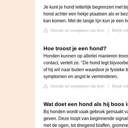
Je kunt je hond letterlijk begrenzen met bi
hond achter een hekje plaatsen als er bez
kan komen. Met de lange lijn kun je een 
Verzoek tot verwijderen van bron
|
Bekijk vo
Hoe troost je een hond?
Honden kunnen op allerlei manieren troos
contact, vertelt ze. "De hond legt bijvoorb
of hij wil naar buiten waardoor je fysiek
symptomen en angst te verminderen.
Verzoek tot verwijderen van bron
|
Bekijk vo
Wat doet een hond als hij boos 
Bij honden wordt vaak gebruik gemaakt va
geven. Deze loopt van beginnende signa
met de ogen, tot dreigend blaffen, grommen