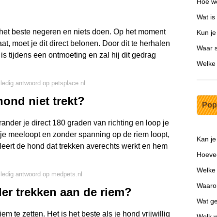
Hoe wo
Wat is
 het beste negeren en niets doen. Op het moment
Kun je
at, moet je dit direct belonen. Door dit te herhalen
Waar 
 tijdens een ontmoeting en zal hij dit gedrag
Welke 
lledig antwoord op petsplace.nl
hond niet trekt?
Pop
nder je direct 180 graden van richting en loop je
je meeloopt en zonder spanning op de riem loopt,
Kan je
eert de hond dat trekken averechts werkt en hem
Hoevee
Welke 
lledig antwoord op medpets.nl
Waarom
er trekken aan de riem?
Wat ge
 te zetten. Het is het beste als je hond vrijwillig
Welk 