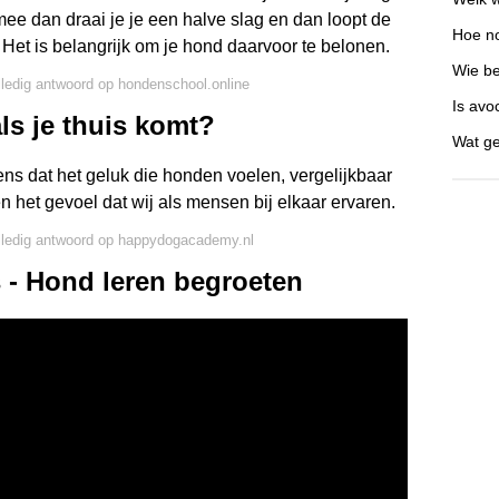
mee dan draai je je een halve slag en dan loopt de
Hoe no
Het is belangrijk om je hond daarvoor te belonen.
Wie be
lledig antwoord op hondenschool.online
Is av
ls je thuis komt?
Wat ge
ens dat het geluk die honden voelen, vergelijkbaar
 het gevoel dat wij als mensen bij elkaar ervaren.
lledig antwoord op happydogacademy.nl
 - Hond leren begroeten