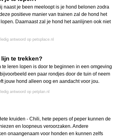
ij naast je been meeloopt is je hond belonen zodra
 deze positieve manier van trainen zal de hond het
lopen. Daarnaast zal je hond het aanlijnen ook niet
lledig antwoord op petsplace.nl
lijn te trekken?
 te leren lopen is door te beginnen in een omgeving
p bijvoorbeeld een paar rondjes door de tuin of neem
eft jouw hond alleen oog en aandacht voor jou.
lledig antwoord op petplan.nl
e kruiden - Chili, hete pepers of peper kunnen de
n niezen en loopneus veroorzaken. Andere
uiken onaangenaam voor honden en kunnen zelfs