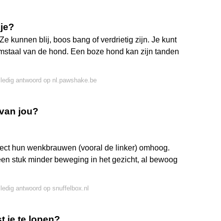
je?
kunnen blij, boos bang of verdrietig zijn. Je kunt
mstaal van de hond. Een boze hond kan zijn tanden
lledig antwoord op nl.pawshake.be
 van jou?
ect hun wenkbrauwen (vooral de linker) omhoog.
n stuk minder beweging in het gezicht, al bewoog
lledig antwoord op snuffelbox.nl
t je te lopen?