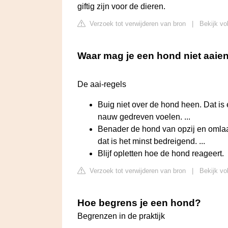
giftig zijn voor de dieren.
Verzoek tot verwijderen van bron
|
Bekijk vo
Waar mag je een hond niet aaie
De aai-regels
Buig niet over de hond heen. Dat is
nauw gedreven voelen. ...
Benader de hond van opzij en omlaag
dat is het minst bedreigend. ...
Blijf opletten hoe de hond reageert.
Verzoek tot verwijderen van bron
|
Bekijk vo
Hoe begrens je een hond?
Begrenzen in de praktijk