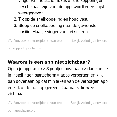
vinger van het scherm. Als er snelkoppelingen
beschikbaar zijn voor de app, wordt er een lijst
weergegeven.
Tik op de snelkoppeling en houd vast.
Sleep de snelkoppeling naar de gewenste
positie. Haal je vinger van het scherm.
Verzoek tot verwijderen van bron
|
Bekijk volledig antwoord
op support.google.com
Waarom is een app niet zichtbaar?
Open je app raster > 3 puntjes bovenaan > dan kom je
in instellingen startscherm > apps verbergen en klik
dan bovenaan op dat min teken van de verborgen app
en klik onderaan op gereed. Daarna is die weer
zichtbaar.
Verzoek tot verwijderen van bron
|
Bekijk volledig antwoord
op harasdadinco.cl