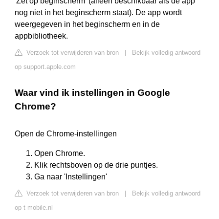
'Zet op beginscherm' (alleen beschikbaar als de app
nog niet in het beginscherm staat). De app wordt
weergegeven in het beginscherm en in de
appbibliotheek.
Verzoek tot verwijderen van bron
|
Bekijk volledig antwoord
op support.apple.com
Waar vind ik instellingen in Google
Chrome?
Open de Chrome-instellingen
Open Chrome.
Klik rechtsboven op de drie puntjes.
Ga naar 'Instellingen'
Verzoek tot verwijderen van bron
|
Bekijk volledig antwoord
op t-mobile.nl