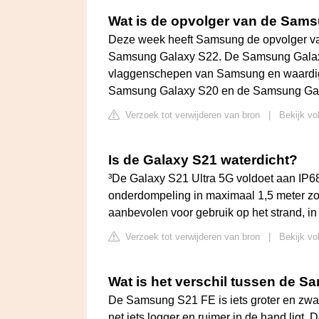
Wat is de opvolger van de Sam
Deze week heeft Samsung de opvolger v
Samsung Galaxy S22. De Samsung Galaxy
vlaggenschepen van Samsung en waardig
Samsung Galaxy S20 en de Samsung Ga
Verzoek tot verwijderen van bron
|
Bekijk vo
Is de Galaxy S21 waterdicht?
³De Galaxy S21 Ultra 5G voldoet aan IP6
onderdompeling in maximaal 1,5 meter zo
aanbevolen voor gebruik op het strand, i
Verzoek tot verwijderen van bron
|
Bekijk v
Wat is het verschil tussen de 
De Samsung S21 FE is iets groter en zwa
net iets logger en ruimer in de hand ligt. 