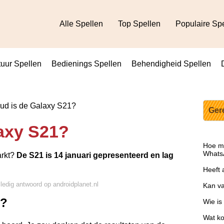
Alle Spellen
Top Spellen
Populaire Sp
uur Spellen
Bedienings Spellen
Behendigheid Spellen
ud is de Galaxy S21?
Ger
axy S21?
Hoe ma
Whats
arkt?
De S21 is 14 januari gepresenteerd en lag
Heeft 
lledig antwoord op androidplanet.nl
Kan va
e?
Wie is
Wat ko