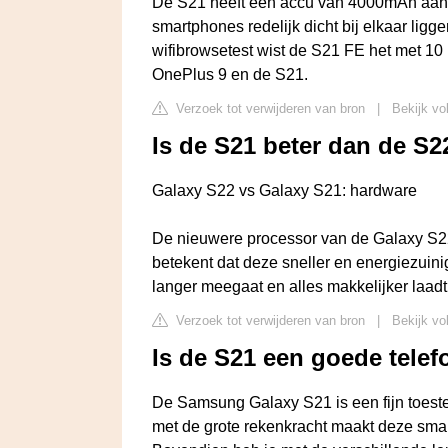
De S21 heeft een accu van 4000mAh aan b
smartphones redelijk dicht bij elkaar ligge
wifibrowsetest wist de S21 FE het met 10
OnePlus 9 en de S21.
Verzoek tot verwijderen van bron
|
Bekijk vo
Is de S21 beter dan de S2
Galaxy S22 vs Galaxy S21: hardware
De nieuwere processor van de Galaxy S22 
betekent dat deze sneller en energiezuinig
langer meegaat en alles makkelijker laadt
Verzoek tot verwijderen van bron
|
Bekijk vo
Is de S21 een goede tele
De Samsung Galaxy S21 is een fijn toest
met de grote rekenkracht maakt deze smar