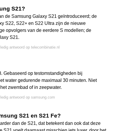
sung S21?
an de Samsung Galaxy S21 geïntroduceerd; de
 S22, S22+ en S22 Ultra zijn de nieuwe
e opvolgers van de eerdere S modellen; de
laxy S21.
lledig antwoord op telecombinatie.nl
8. Gebaseerd op testomstandigheden bij
et water gedurende maximaal 30 minuten. Niet
n het zwembad of in zeepwater.
olledig antwoord op samsung.com
Samsung S21 en S21 Fe?
arder dan de S21, dat betekent dan ook dat deze
De S21 voelt daarnaast misschien iets luxer, door het