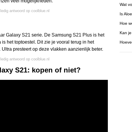
enzen veel mogelijkheden.
Wat vo
lledig antwoord op coolblue.nl
Is Alo
Hoe we
Kan je
ar Galaxy S21 serie. De Samsung S21 Plus is het
is het toptoestel. Dit zie je vooral terug in het
Hoevee
tra presteert op deze vlakken aanzienlijk beter.
lledig antwoord op coolblue.nl
axy S21: kopen of niet?