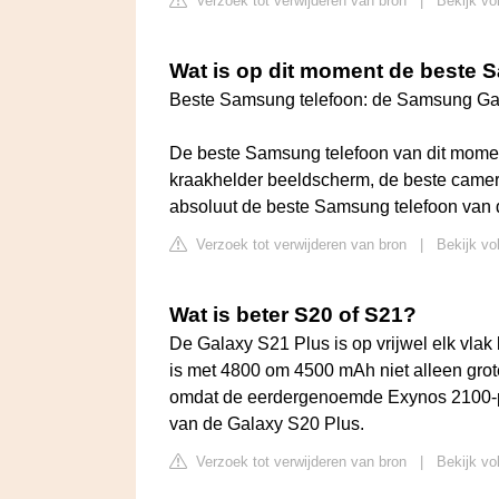
Verzoek tot verwijderen van bron
|
Bekijk vo
Wat is op dit moment de beste 
Beste Samsung telefoon: de Samsung Gal
De beste Samsung telefoon van dit momen
kraakhelder beeldscherm, de beste camera
absoluut de beste Samsung telefoon van 
Verzoek tot verwijderen van bron
|
Bekijk vo
Wat is beter S20 of S21?
De Galaxy S21 Plus is op vrijwel elk vlak
is met 4800 om 4500 mAh niet alleen grot
omdat de eerdergenoemde Exynos 2100-pr
van de Galaxy S20 Plus.
Verzoek tot verwijderen van bron
|
Bekijk vo