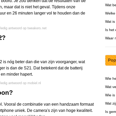
oord. Je zou denken dat de resultaten van de
Wat be
n, maar dat is niet het geval. Tijdens onze
 uur en 26 minuten langer vol te houden dan de
Welke 
Wat is
lledig antwoord op tweakers.net
Is het
2?
Waar m
Pop
is nóg beter dan die van zijn voorganger, wat
er is dan de S21. Dat betekent dat de batterij
 en minder hapert.
Wie h
lledig antwoord op mobiel.nl
Wat ve
foon?
Wie is
Wat zi
el. Vooral de combinatie van een handzaam formaat
tphone uniek. De camera's zijn van hoge kwaliteit.
Is gem