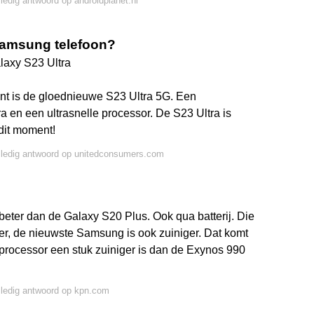
lledig antwoord op androidplanet.nl
Samsung telefoon?
axy S23 Ultra
t is de gloednieuwe S23 Ultra 5G. Een
 en een ultrasnelle processor. De S23 Ultra is
dit moment!
lledig antwoord op unitedconsumers.com
 beter dan de Galaxy S20 Plus. Ook qua batterij. Die
er, de nieuwste Samsung is ook zuiniger. Dat komt
ocessor een stuk zuiniger is dan de Exynos 990
lledig antwoord op kpn.com