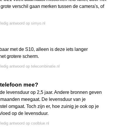
t grote verschil gaan merken tussen de camera's, of
lledig antwoord op simyo.nl
aar met de S10, alleen is deze iets langer
het grotere scherm.
lledig antwoord op telecombinatie.nl
 telefoon mee?
 levensduur op 2,5 jaar. Andere bronnen geven
8 maanden meegaat. De levensduur van je
tel omgaat. Toch zijn er, hoe zuinig je ook op je
nvloed op de levensduur.
lledig antwoord op coolblue.nl