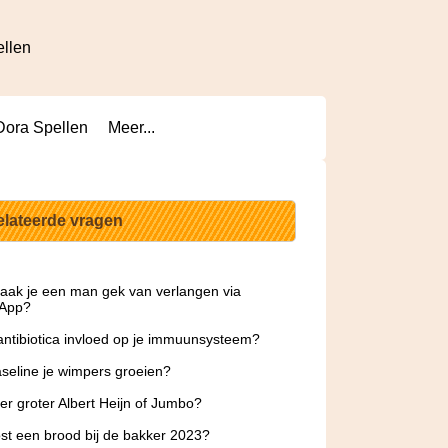
ellen
Dora Spellen
Meer...
elateerde vragen
ak je een man gek van verlangen via
App?
antibiotica invloed op je immuunsysteem?
seline je wimpers groeien?
 er groter Albert Heijn of Jumbo?
st een brood bij de bakker 2023?