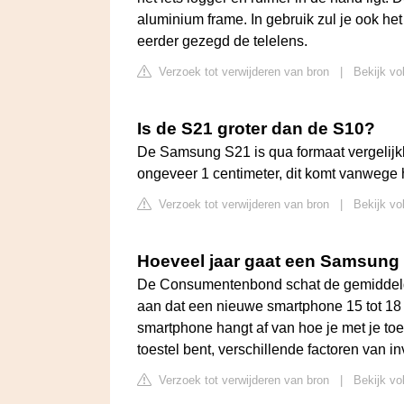
aluminium frame. In gebruik zul je ook he
eerder gezegd de telelens.
Verzoek tot verwijderen van bron
|
Bekijk vo
Is de S21 groter dan de S10?
De Samsung S21 is qua formaat vergelijkb
ongeveer 1 centimeter, dit komt vanwege 
Verzoek tot verwijderen van bron
|
Bekijk vo
Hoeveel jaar gaat een Samsung
De Consumentenbond schat de gemiddelde
aan dat een nieuwe smartphone 15 tot 1
smartphone hangt af van hoe je met je toes
toestel bent, verschillende factoren van i
Verzoek tot verwijderen van bron
|
Bekijk vo