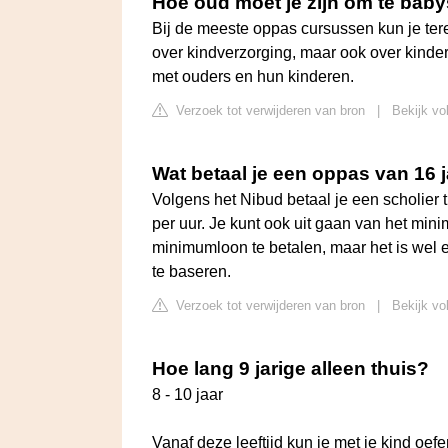
Hoe oud moet je zijn om te babysi
Bij de meeste oppas cursussen kun je terec
over kindverzorging, maar ook over kinde
met ouders en hun kinderen.
Verzoek tot verwijderen van bron
|
Bekijk vol
Wat betaal je een oppas van 16 
Volgens het Nibud betaal je een scholier 
per uur. Je kunt ook uit gaan van het mini
minimumloon te betalen, maar het is wel 
te baseren.
Verzoek tot verwijderen van bron
|
Bekijk vo
Hoe lang 9 jarige alleen thuis?
8 - 10 jaar
Vanaf deze leeftijd kun je met je kind oefe