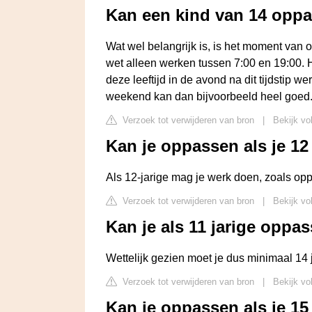
Kan een kind van 14 opp
Wat wel belangrijk is, is het moment van
wet alleen werken tussen 7:00 en 19:00. 
deze leeftijd in de avond na dit tijdstip w
weekend kan dan bijvoorbeeld heel goed
Verzoek tot verwijderen van bron
|
Bekijk vo
Kan je oppassen als je 12
Als 12-jarige mag je werk doen, zoals opp
Verzoek tot verwijderen van bron
|
Bekijk vo
Kan je als 11 jarige oppa
Wettelijk gezien moet je dus minimaal 14
Verzoek tot verwijderen van bron
|
Bekijk vo
Kan je oppassen als je 15