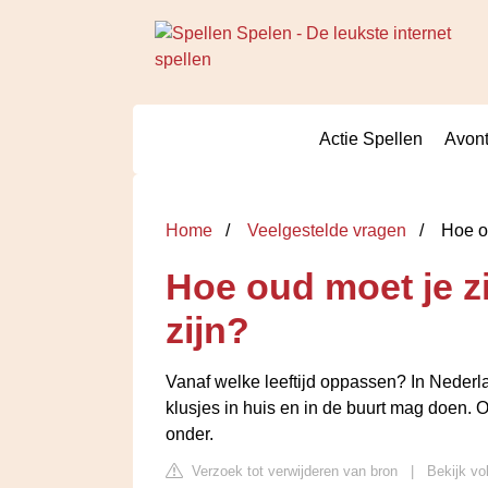
Actie Spellen
Avont
Home
Veelgestelde vragen
Hoe ou
Hoe oud moet je z
zijn?
Vanaf welke leeftijd oppassen? In Nederla
klusjes in huis en in de buurt mag doen. O
onder.
Verzoek tot verwijderen van bron
|
Bekijk vo