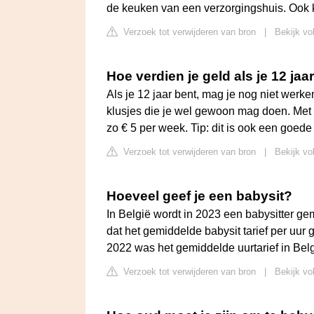
de keuken van een verzorgingshuis. Ook k
Verzoek tot verwijderen van bron
|
Bekijk vo
Hoe verdien je geld als je 12 jaa
Als je 12 jaar bent, mag je nog niet werken
klusjes die je wel gewoon mag doen. Met e
zo € 5 per week. Tip: dit is ook een goed
Verzoek tot verwijderen van bron
|
Bekijk vo
Hoeveel geef je een babysit?
In België wordt in 2023 een babysitter gem
dat het gemiddelde babysit tarief per uur 
2022 was het gemiddelde uurtarief in Belg
Verzoek tot verwijderen van bron
|
Bekijk vo