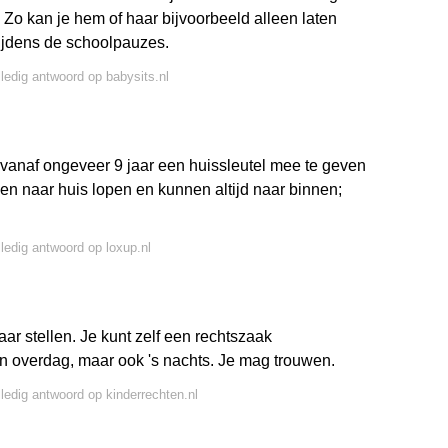
 Zo kan je hem of haar bijvoorbeeld alleen laten
ijdens de schoolpauzes.
lledig antwoord op babysits.nl
 vanaf ongeveer 9 jaar een huissleutel mee te geven
een naar huis lopen en kunnen altijd naar binnen;
lledig antwoord op loxup.nl
aar stellen. Je kunt zelf een rechtszaak
n overdag, maar ook 's nachts. Je mag trouwen.
lledig antwoord op kinderrechten.nl