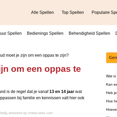
Alle Spellen
Top Spellen
Populaire Sp
uur Spellen
Bedienings Spellen
Behendigheid Spellen
d moet je zijn om een oppas te zijn?
Ger
ijn om een oppas te
Wat is
Kan ee
nd is de regel dat je vanaf
13 en 14 jaar
wat
Heb je
ppassen bij familie en kennissen valt hier ook
Hoe hee
Hoevee
lledig antwoord op charlycares.com