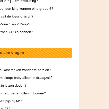
l je bij 1 cm ontsluiting?
et een kind kunnen eind groep 6?
aalt de kleur grijs uit?
 Zone 1 en 2 Parijs?
e twee CEO's hebben?
ulaire vragen
l kost tanken zonder te betalen?
 slaapt baby alleen in draagzak?
ijn luizen doden?
jn de groene bollen in bomen?
elt pijn bij MS?
oet F1?