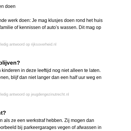
en doen
gende werk doen: Je mag klusjes doen rond het huis
 familie of kennissen of auto's wassen. Dit mag op
lledig antwoord op rijksoverheid.nl
blijven?
inderen in deze leeftijd nog niet alleen te laten.
enen, blijf dan niet langer dan een half uur weg en
lledig antwoord op jeugdengezinutrecht.nl
nt?
n als ze een werkstraf hebben. Zij mogen dan
ijvoorbeeld bij parkeergarages vegen of afwassen in