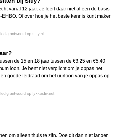
tten bij Sitly?
ht vanaf 12 jaar. Je leert daar niet alleen de basis
r-EHBO. Of over hoe je het beste kennis kunt maken
ledig antwoord op sitly.nl
jaar?
tussen de 15 en 18 jaar tussen de €3,25 en €5,40
mum loon. Je bent niet verplicht om je oppas het
een goede leidraad om het uurloon van je oppas op
lledig antwoord op lykkesliv.net
nen om alleen thuis te zijn. Doe dit dan niet langer