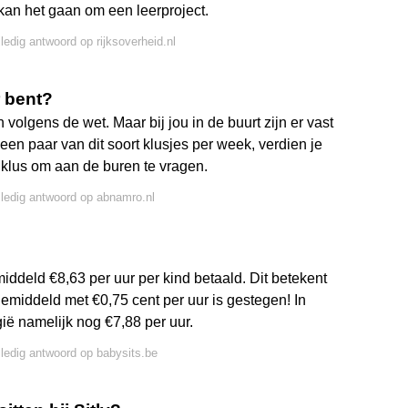
an het gaan om een leerproject.
lledig antwoord op rijksoverheid.nl
r bent?
 volgens de wet. Maar bij jou in de buurt zijn er vast
en paar van dit soort klusjes per week, verdien je
e klus om aan de buren te vragen.
lledig antwoord op abnamro.nl
iddeld €8,63 per uur per kind betaald. Dit betekent
gemiddeld met €0,75 cent per uur is gestegen! In
ië namelijk nog €7,88 per uur.
lledig antwoord op babysits.be