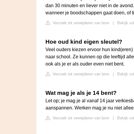
dan 30 minuten en liever niet in de avond.
wanneer je boodschappen gaat doen, of t
Verzoek tot verwijderen van bron
|
Bekijk vo
Hoe oud kind eigen sleutel?
Veel ouders kiezen ervoor hun kind(eren)
naar school. Ze kunnen op die leeftijd all
ook als je er als ouder even niet bent.
Verzoek tot verwijderen van bron
|
Bekijk vo
Wat mag je als je 14 bent?
Let op; je mag je al vanaf 14 jaar verkiesb
aanspannen. Werken mag je nu niet allee
Verzoek tot verwijderen van bron
|
Bekijk vo