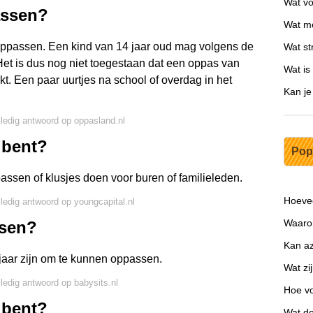
Wat voe
assen?
Wat mo
 oppassen. Een kind van 14 jaar oud mag volgens de
Wat str
Het is dus nog niet toegestaan dat een oppas van
Wat is
erkt. Een paar uurtjes na school of overdag in het
Kan j
.
lledig antwoord op oppasland.nl
 bent?
Pop
assen of klusjes doen voor buren of familieleden.
Hoevee
lledig antwoord op youngcapital.nl
Waarom
ssen?
Kan az
 jaar zijn om te kunnen oppassen.
Wat zi
lledig antwoord op babysits.nl
Hoe vo
 bent?
Wat d