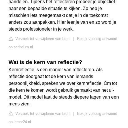
handelen. Tijdens het reflecteren probeer je objectief
naar een bepaalde situatie te kijken. Zo heb je
misschien iets meegemaakt dat je in de toekomst
anders zou aanpakken. Hier leer je van en zo word je
steeds professioneler in je werk.
Verzoek tot verwijderen van bron
|
Bekijk volledig antwoord
op scriptium.nl
Wat is de kern van reflectie?
Kernreflectie is een manier van reflecteren. Als
reflectie doorgaat tot de kern van iemands
persoonlijkheid, spreken we over kernreflectie. Om tot
die kern te komen wordt gebruik gemaakt van het ui-
model. Dit model laat de steeds diepere lagen van een
mens zien.
Verzoek tot verwijderen van bron
|
Bekijk volledig antwoord
op leraar24.nl