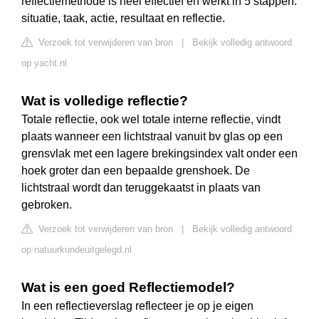
reflectiemethode is heel effectief en werkt in 5 stappen:
situatie, taak, actie, resultaat en reflectie.
Verzoek tot verwijderen van bron
|
Bekijk volledig antwoord
op yacht.nl
Wat is volledige reflectie?
Totale reflectie, ook wel totale interne reflectie, vindt
plaats wanneer een lichtstraal vanuit bv glas op een
grensvlak met een lagere brekingsindex valt onder een
hoek groter dan een bepaalde grenshoek. De
lichtstraal wordt dan teruggekaatst in plaats van
gebroken.
Verzoek tot verwijderen van bron
|
Bekijk volledig antwoord
op natuurkundeuitgelegd.nl
Wat is een goed Reflectiemodel?
In een reflectieverslag reflecteer je op je eigen