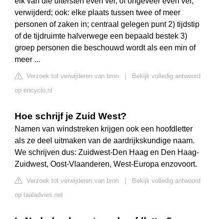
elk van die uitersten even ver, of ongeveer even ver,
verwijderd; ook: elke plaats tussen twee of meer
personen of zaken in; centraal gelegen punt 2) tijdstip
of de tijdruimte halverwege een bepaald bestek 3)
groep personen die beschouwd wordt als een min of
meer ...
Verzoek tot verwijderen van bron
|
Bekijk volledig antwoord
op encyclo.nl
Hoe schrijf je Zuid West?
Namen van windstreken krijgen ook een hoofdletter
als ze deel uitmaken van de aardrijkskundige naam.
We schrijven dus: Zuidwest-Den Haag en Den Haag-
Zuidwest, Oost-Vlaanderen, West-Europa enzovoort.
Verzoek tot verwijderen van bron
|
Bekijk volledig antwoord
op taaladvies.net