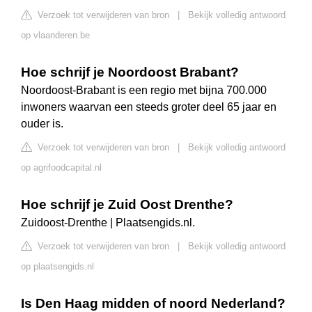
Verzoek tot verwijderen van bron
|
Bekijk volledig antwoord
op vlaanderen.be
Hoe schrijf je Noordoost Brabant?
Noordoost-Brabant is een regio met bijna 700.000
inwoners waarvan een steeds groter deel 65 jaar en
ouder is.
Verzoek tot verwijderen van bron
|
Bekijk volledig antwoord
op agrifoodcapital.nl
Hoe schrijf je Zuid Oost Drenthe?
Zuidoost-Drenthe | Plaatsengids.nl.
Verzoek tot verwijderen van bron
|
Bekijk volledig antwoord
op plaatsengids.nl
Is Den Haag midden of noord Nederland?