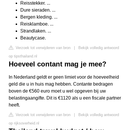
Reisstekker. ...
Dure sieraden. ...
Bergen kleding. ...
Reisklamboe. ...
Strandlaken. ...
Beautycase.
Verzoek tot verwijderen van bron
|
Bekijk volledig antwoord
op tipsthailand.nl
Hoeveel contant mag je mee?
In Nederland geldt er geen limiet voor de hoeveelheid
geld die u in huis mag hebben. Contante bedragen
boven de €560 euro moet u wel opgeven bij uw
belastingaangifte. Dit is €1120 als u een fiscale partner
heeft.
Verzoek tot verwijderen van bron
|
Bekijk volledig antwoord
op rijksoverheid.nl