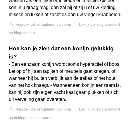
wassen als een teken van liefde en affectie. Als een
konijn u graag mag, dan zal hij of zij u of uw kleding
misschien likken of zachtjes aan uw vinger knabbelen.
Verzoek tot verwijderen van bron
|
Bekijk volledig antwoord
op blog.omlet.nl
Hoe kan je zien dat een konijn gelukkig
is?
- Een eenzaam konijn wordt soms hyperactief of boos.
Let op of hij aan tapijten of meubels gaat knagen, of
wanneer hij buiten verblijft aan de tralies of het hout
van het hok knaagt. - Wanneer een konijn eenzaam is,
kan hij ook zijn eigen vacht kaal gaan plukken of zich
uit verveling gaan overeten.
Verzoek tot verwijderen van bron
|
Bekijk volledig antwoord
op deklompdierenartsen.nl