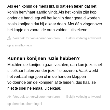
Als een konijn de mens likt, is dat een teken dat het
konijn hem/haar aardig vindt. Als het konijn zijn kop
onder de hand legt wil het konijn daar geaaid worden
zoals konijnen dat bij elkaar doen. Met één vinger over
het kopje en vooral de oren voldoet uitstekend.
Verzoek tot verwijderen van bron
|
Bekijk volledig antwoord
op animalhome.nl
Kunnen konijnen ruzie hebben?
Mochten de konijnen gaan vechten, dan kun je ze snel
uit elkaar halen zonder jezelf te bezeren. Vaak werkt
het verbaal ingrijpen of in de handen klappen
voldoende om de konijnen af te leiden, dus haal ze
niet te snel helemaal uit elkaar.
Verzoek tot verwijderen van bron
|
Bekijk volledig antwoord
op dierenbescherming.nl