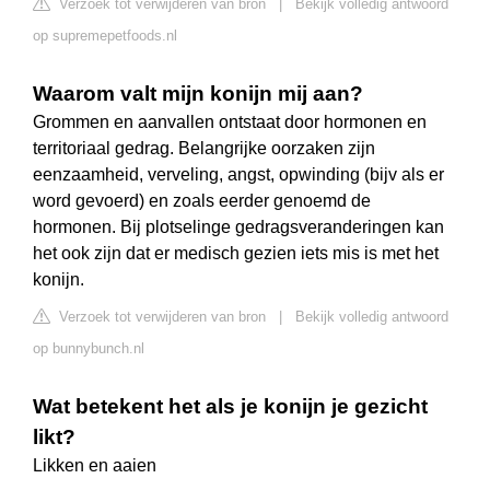
Verzoek tot verwijderen van bron
|
Bekijk volledig antwoord
op supremepetfoods.nl
Waarom valt mijn konijn mij aan?
Grommen en aanvallen ontstaat door hormonen en
territoriaal gedrag. Belangrijke oorzaken zijn
eenzaamheid, verveling, angst, opwinding (bijv als er
word gevoerd) en zoals eerder genoemd de
hormonen. Bij plotselinge gedragsveranderingen kan
het ook zijn dat er medisch gezien iets mis is met het
konijn.
Verzoek tot verwijderen van bron
|
Bekijk volledig antwoord
op bunnybunch.nl
Wat betekent het als je konijn je gezicht
likt?
Likken en aaien