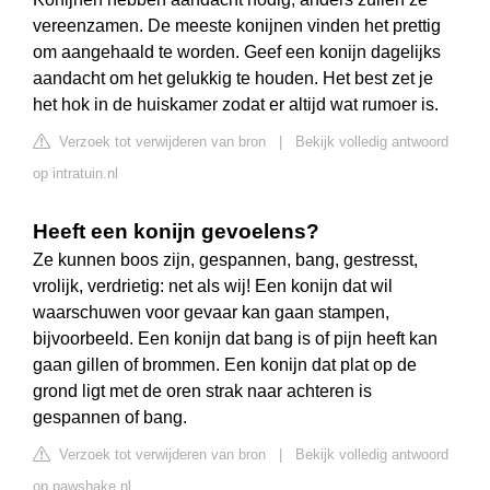
vereenzamen. De meeste konijnen vinden het prettig
om aangehaald te worden. Geef een konijn dagelijks
aandacht om het gelukkig te houden. Het best zet je
het hok in de huiskamer zodat er altijd wat rumoer is.
Verzoek tot verwijderen van bron
|
Bekijk volledig antwoord
op intratuin.nl
Heeft een konijn gevoelens?
Ze kunnen boos zijn, gespannen, bang, gestresst,
vrolijk, verdrietig: net als wij! Een konijn dat wil
waarschuwen voor gevaar kan gaan stampen,
bijvoorbeeld. Een konijn dat bang is of pijn heeft kan
gaan gillen of brommen. Een konijn dat plat op de
grond ligt met de oren strak naar achteren is
gespannen of bang.
Verzoek tot verwijderen van bron
|
Bekijk volledig antwoord
op pawshake.nl