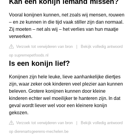
Kan een konijn iemand missen?
Vooral konijnen kunnen, net zoals wij mensen, rouwen
– en ze kunnen in die tijd vaak stiller zijn dan normaal.
Zij moeten – net als wij – het verlies van hun maatje
verwerken.
Verzoek tot verwijderen van bron
|
Bekijk volledig antwoord
op supremepetfoods.nl
Is een konijn lief?
Konijnen zijn hele leuke, lieve aanhankelijke diertjes
zijn, waar zeker ook kinderen veel plezier aan kunnen
beleven. Grotere konijnen kunnen door kleine
kinderen echter wel moeilijker te hanteren zijn. In dat
geval wordt liever wel voor een kleinere konijn
gekozen.
Verzoek tot verwijderen van bron
|
Bekijk volledig antwoord
op dierenartsgeerens-mechelen.be