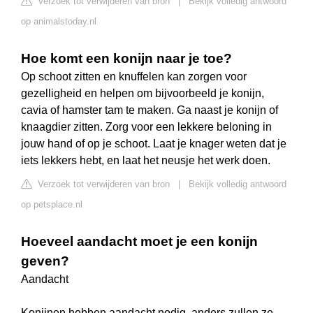
Verzoek tot verwijderen van bron
|
Bekijk volledig antwoord
op animalstoday.nl
Hoe komt een konijn naar je toe?
Op schoot zitten en knuffelen kan zorgen voor
gezelligheid en helpen om bijvoorbeeld je konijn,
cavia of hamster tam te maken. Ga naast je konijn of
knaagdier zitten. Zorg voor een lekkere beloning in
jouw hand of op je schoot. Laat je knager weten dat je
iets lekkers hebt, en laat het neusje het werk doen.
Verzoek tot verwijderen van bron
|
Bekijk volledig antwoord
op petsplace.nl
Hoeveel aandacht moet je een konijn
geven?
Aandacht
Konijnen hebben aandacht nodig, anders zullen ze