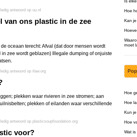
Is el
lledig antwoord op uu.nl
Hoe ho
l van ons plastic in de zee
Kan je
Hoevee
Waarom
moet l
 de oceaan terecht: Afval (dat door mensen wordt
 in zee wordt geblazen) Illegale dumping of onjuiste
atsen.
Pop
lledig antwoord op ifaw.org
?
Hoe g
t liggen; plekken waar rivieren in zee stromen; aan
Hoe la
uilnisbelten; plekken of eilanden waar verschillende
Kun je
lledig antwoord op plasticsoupfoundation.org
Hoe va
stic voor?
Wat is