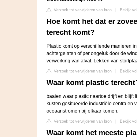
Verzoek tot verwijderen van bron
|
Bekijk vo
Hoe komt het dat er zovee
terecht komt?
Plastic komt op verschillende manieren in
achtergelaten of per ongeluk door de wind
verwerking van afval. Lekken van stortpla
Verzoek tot verwijderen van bron
|
Bekijk vo
Waar komt plastic terecht
baaien waar plastic naartoe drijft en blijf
kusten gesitueerde industriële centra en v
oceaanstromen bij elkaar komen.
Verzoek tot verwijderen van bron
|
Bekijk vo
Waar komt het meeste pla