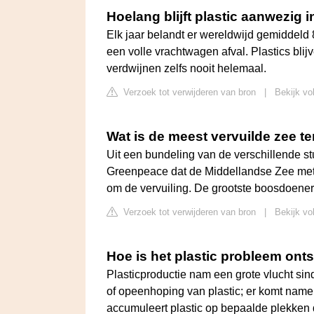
Hoelang blijft plastic aanwezig 
Elk jaar belandt er wereldwijd gemiddeld 8
een volle vrachtwagen afval. Plastics blij
verdwijnen zelfs nooit helemaal.
Verzoek tot verwijderen van bron
|
Bekijk vo
Wat is de meest vervuilde zee te
Uit een bundeling van de verschillende stu
Greenpeace dat de Middellandse Zee met s
om de vervuiling. De grootste boosdoener 
Verzoek tot verwijderen van bron
|
Bekijk vo
Hoe is het plastic probleem ont
Plasticproductie nam een grote vlucht si
of opeenhoping van plastic; er komt namel
accumuleert plastic op bepaalde plekken 