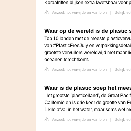
Koraalriffen blijken extra kwetsbaar voor p
Verzoek tot verwijderen van bron
|
Bekijk vo
Waar op de wereld is de plastic
Top 10 landen met de meeste plasticverv
van #PlasticFreeJuly en verpakkingsdetail
grootste vervuilers wereldwijd met maar lie
oceanen terechtkomt.
Verzoek tot verwijderen van bron
|
Bekijk vo
Waar is de plastic soep het mee
Het grootste 'plasticeiland', de Great Pa
Californië en is drie keer de grootte van F
1 kilo afval in het water, maar soms wel m
Verzoek tot verwijderen van bron
|
Bekijk vo