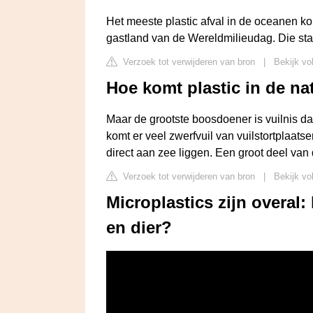
Het meeste plastic afval in de oceanen k
gastland van de Wereldmilieudag. Die staa
Verzoek tot verwijderen van bron
|
Bekijk vo
Hoe komt plastic in de na
Maar de grootste boosdoener is vuilnis dat
komt er veel zwerfvuil van vuilstortplaatsen
direct aan zee liggen. Een groot deel van di
Verzoek tot verwijderen van bron
|
Bekijk vo
Microplastics zijn overal:
en dier?