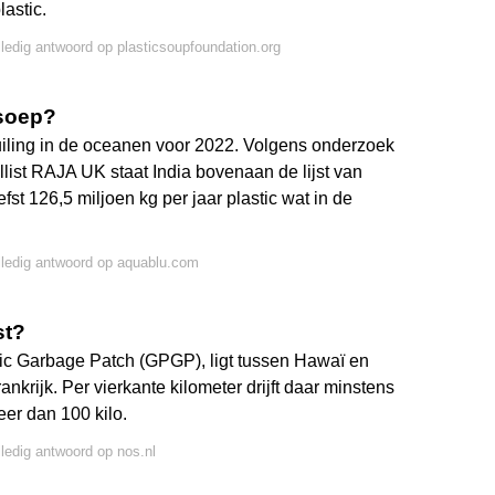
lastic.
lledig antwoord op plasticsoupfoundation.org
 soep?
uiling in de oceanen voor 2022. Volgens onderzoek
list RAJA UK staat India bovenaan de lijst van
fst 126,5 miljoen kg per jaar plastic wat in de
lledig antwoord op aquablu.com
st?
cific Garbage Patch (GPGP), ligt tussen Hawaï en
rankrijk. Per vierkante kilometer drijft daar minstens
eer dan 100 kilo.
lledig antwoord op nos.nl