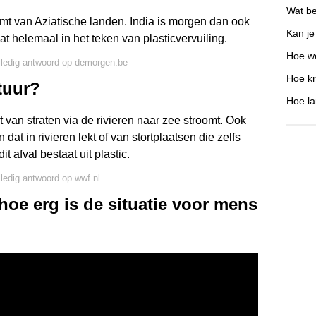
Wat be
omt van Aziatische landen. India is morgen dan ook
Kan je
t helemaal in het teken van plasticvervuiling.
Hoe we
lledig antwoord op demorgen.be
Hoe kri
tuur?
Hoe la
 van straten via de rivieren naar zee stroomt. Ook
 dat in rivieren lekt of van stortplaatsen die zelfs
t afval bestaat uit plastic.
lledig antwoord op wwf.nl
 hoe erg is de situatie voor mens