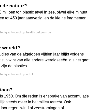
in de natuur?
 miljoen ton plastic afval in zee, ofwel elke minuut
ven tot 450 jaar aanwezig, en de kleine fragmenten
lledig antwoord op health.belgium.be
r wereld?
dies van de afgelopen vijftien jaar blijkt volgens
tip wint van alle andere wereldzeeën, als het gaat
zijn de plastics.
lledig antwoord op nd.nl
staan?
nds 1950. Om die reden is er sprake van accumulatie
ijk steeds meer in het milieu terecht. Ook
door regen, wind of zeestromingen of