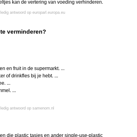
eltjes kan de vertering van voeding verhinderen.
lledig antwoord op europarl.europa.eu
 te verminderen?
n en fruit in de supermarkt. ...
 of drinkfles bij je hebt. ...
. ...
mel. ...
lledig antwoord op samenom.nl
en die plastic tasjes en ander single-use-plastic