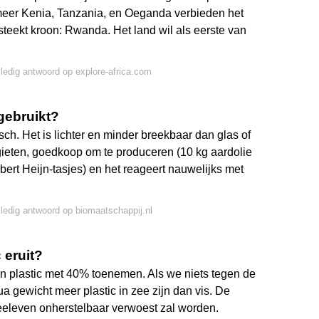
meer Kenia, Tanzania, en Oeganda verbieden het
 steekt kroon: Rwanda. Het land wil als eerste van
lledig antwoord op explore-africa.com
gebruikt?
sch. Het is lichter en minder breekbaar dan glas of
 gieten, goedkoop om te produceren (10 kg aardolie
ert Heijn-tasjes) en het reageert nauwelijks met
lledig antwoord op biomaatschappij.nl
 eruit?
an plastic met 40% toenemen. Als we niets tegen de
a gewicht meer plastic in zee zijn dan vis. De
eleven onherstelbaar verwoest zal worden.