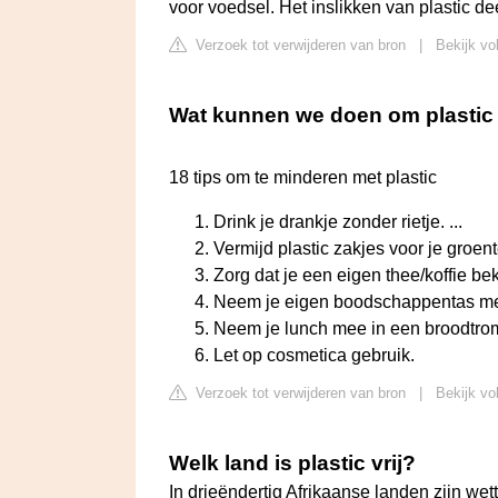
voor voedsel. Het inslikken van plastic de
Verzoek tot verwijderen van bron
|
Bekijk vo
Wat kunnen we doen om plastic
18 tips om te minderen met plastic
Drink je drankje zonder rietje. ...
Vermijd plastic zakjes voor je groente
Zorg dat je een eigen thee/koffie beker
Neem je eigen boodschappentas mee
Neem je lunch mee in een broodtrom
Let op cosmetica gebruik.
Verzoek tot verwijderen van bron
|
Bekijk vo
Welk land is plastic vrij?
In drieëndertig Afrikaanse landen zijn wett