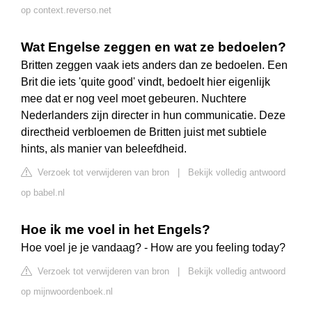
op context.reverso.net
Wat Engelse zeggen en wat ze bedoelen?
Britten zeggen vaak iets anders dan ze bedoelen. Een
Brit die iets 'quite good' vindt, bedoelt hier eigenlijk
mee dat er nog veel moet gebeuren. Nuchtere
Nederlanders zijn directer in hun communicatie. Deze
directheid verbloemen de Britten juist met subtiele
hints, als manier van beleefdheid.
Verzoek tot verwijderen van bron
|
Bekijk volledig antwoord
op babel.nl
Hoe ik me voel in het Engels?
Hoe voel je je vandaag? - How are you feeling today?
Verzoek tot verwijderen van bron
|
Bekijk volledig antwoord
op mijnwoordenboek.nl