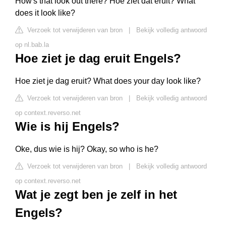
How's that look out there? Hoe ziet dat eruit? What
does it look like?
Verzoek tot verwijderen van bron
|
Bekijk volledig antwoord
op nl.bab.la
Hoe ziet je dag eruit Engels?
Hoe ziet je dag eruit? What does your day look like?
Verzoek tot verwijderen van bron
|
Bekijk volledig antwoord
op context.reverso.net
Wie is hij Engels?
Oke, dus wie is hij? Okay, so who is he?
Verzoek tot verwijderen van bron
|
Bekijk volledig antwoord
op context.reverso.net
Wat je zegt ben je zelf in het
Engels?