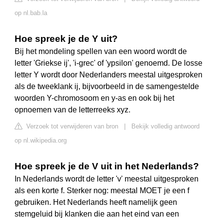
op nl.bab.la
Hoe spreek je de Y uit?
Bij het mondeling spellen van een woord wordt de
letter 'Griekse ij', 'i-grec' of 'ypsilon' genoemd. De losse
letter Y wordt door Nederlanders meestal uitgesproken
als de tweeklank ij, bijvoorbeeld in de samengestelde
woorden Y-chromosoom en y-as en ook bij het
opnoemen van de letterreeks xyz.
Verzoek tot verwijderen van bron
|
Bekijk volledig antwoord
op nl.wikipedia.org
Hoe spreek je de V uit in het Nederlands?
In Nederlands wordt de letter 'v' meestal uitgesproken
als een korte f. Sterker nog: meestal MOET je een f
gebruiken. Het Nederlands heeft namelijk geen
stemgeluid bij klanken die aan het eind van een