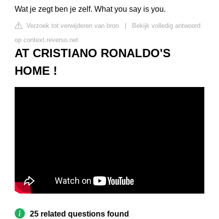
Wat je zegt ben je zelf. What you say is you.
Verzoek tot verwijderen van bron
|
Bekijk volledig antwoord
op context.reverso.net
AT CRISTIANO RONALDO'S
HOME !
25 related questions found