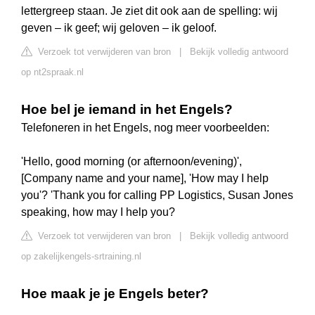
lettergreep staan. Je ziet dit ook aan de spelling: wij
geven – ik geef; wij geloven – ik geloof.
Verzoek tot verwijderen van bron
|
Bekijk volledig antwoord
op nt2spraak.nl
Hoe bel je iemand in het Engels?
Telefoneren in het Engels, nog meer voorbeelden:
'Hello, good morning (or afternoon/evening)',
[Company name and your name], 'How may I help
you'? 'Thank you for calling PP Logistics, Susan Jones
speaking, how may I help you?
Verzoek tot verwijderen van bron
|
Bekijk volledig antwoord
op zakelijkengels-srtraining.nl
Hoe maak je je Engels beter?