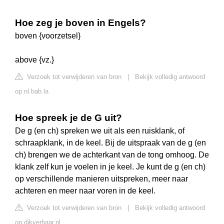
Hoe zeg je boven in Engels?
boven {voorzetsel}
above {vz.}
Verzoek tot verwijderen van bron
|
Bekijk volledig antwoord
op nl.bab.la
Hoe spreek je de G uit?
De g (en ch) spreken we uit als een ruisklank, of
schraapklank, in de keel. Bij de uitspraak van de g (en
ch) brengen we de achterkant van de tong omhoog. De
klank zelf kun je voelen in je keel. Je kunt de g (en ch)
op verschillende manieren uitspreken, meer naar
achteren en meer naar voren in de keel.
Verzoek tot verwijderen van bron
|
Bekijk volledig antwoord
op dikverhaar.nl