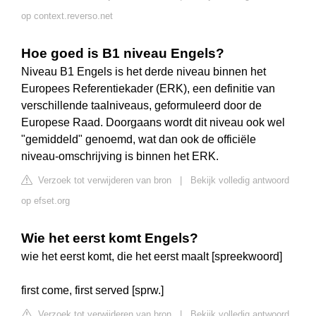
op context.reverso.net
Hoe goed is B1 niveau Engels?
Niveau B1 Engels is het derde niveau binnen het
Europees Referentiekader (ERK), een definitie van
verschillende taalniveaus, geformuleerd door de
Europese Raad. Doorgaans wordt dit niveau ook wel
"gemiddeld" genoemd, wat dan ook de officiële
niveau-omschrijving is binnen het ERK.
Verzoek tot verwijderen van bron
|
Bekijk volledig antwoord
op efset.org
Wie het eerst komt Engels?
wie het eerst komt, die het eerst maalt [spreekwoord]
first come, first served [sprw.]
Verzoek tot verwijderen van bron
|
Bekijk volledig antwoord