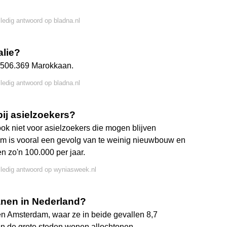
lledig antwoord op bladna.nl
alie?
jn 506.369 Marokkaan.
lledig antwoord op bladna.nl
bij asielzoekers?
ook niet voor asielzoekers die mogen blijven
eem is vooral een gevolg van te weinig nieuwbouw en
en zo'n 100.000 per jaar.
lledig antwoord op wyniasweek.nl
nen in Nederland?
n Amsterdam, waar ze in beide gevallen 8,7
en de grote steden wonen allochtonen