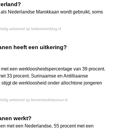
derland?
als Nederlandse Marokkaan wordt gebruikt, soms
lledig antwoord op leidenislamblog.nl
nen heeft een uitkering?
met een werkloosheidspercentage van 39 procent.
met 33 procent. Surinaamse en Antilliaanse
 stijgt de werkloosheid onder allochtone jongeren
lledig antwoord op binnenlandsbestuur.nl
anen werkt?
nen met een Nederlandse, 55 procent met een