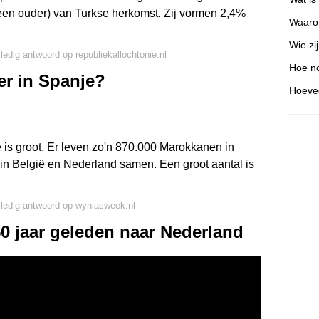
en ouder) van Turkse herkomst. Zij vormen 2,4%
Waarom
Wie zij
lledig antwoord op republiekallochtonie.nl
Hoe no
er in Spanje?
Hoevee
s groot. Er leven zo'n 870.000 Marokkanen in
in België en Nederland samen. Een groot aantal is
lledig antwoord op wyniasweek.nl
 jaar geleden naar Nederland