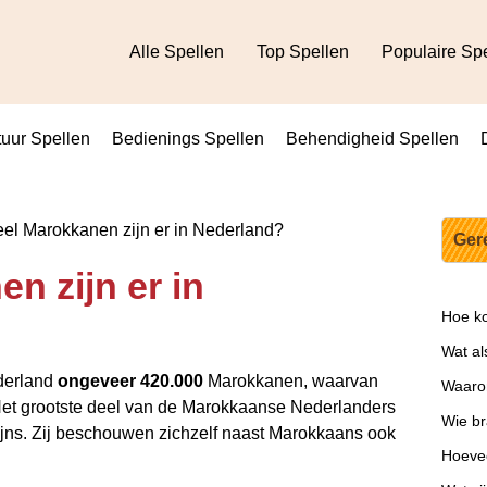
Alle Spellen
Top Spellen
Populaire Sp
uur Spellen
Bedienings Spellen
Behendigheid Spellen
l Marokkanen zijn er in Nederland?
Ger
n zijn er in
Hoe ko
Wat al
derland
ongeveer 420.000
Marokkanen, waarvan
Waarom
et grootste deel van de Marokkaanse Nederlanders
Wie br
ffijns. Zij beschouwen zichzelf naast Marokkaans ook
Hoevee