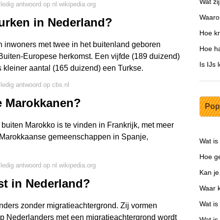
Wat zi
lledig antwoord op nl.wikipedia.org
Waaro
urken in Nederland?
Hoe kr
 inwoners met twee in het buitenland geboren
Hoe ha
n Buiten-Europese herkomst. Een vijfde (189 duizend)
Is IJs
 kleiner aantal (165 duizend) een Turkse.
lledig antwoord op cbs.nl
te Marokkanen?
Pop
buiten Marokko is te vinden in Frankrijk, met meer
te Marokkaanse gemeenschappen in Spanje,
Wat is
Hoe ge
lledig antwoord op nl.wikipedia.org
Kan je
st in Nederland?
Waar 
Wat is
nders zonder migratieachtergrond. Zij vormen
ep Nederlanders met een migratieachtergrond wordt
Wat is