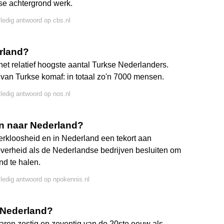
se achtergrond werk.
lledig antwoord op cbs.nl
rland?
et relatief hoogste aantal Turkse Nederlanders.
s van Turkse komaf: in totaal zo'n 7000 mensen.
lledig antwoord op nos.nl
 naar Nederland?
werkloosheid en in Nederland een tekort aan
verheid als de Nederlandse bedrijven besluiten om
d te halen.
lledig antwoord op npokennis.nl
 Nederland?
jaren zestig en zeventig van de 20ste eeuw als