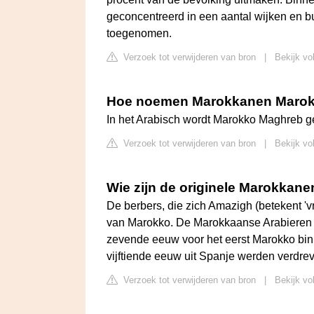
geconcentreerd in een aantal wijken en bu
toegenomen.
Verzoek tot verwijderen van bron
|
Bekijk vo
Hoe noemen Marokkanen Maro
In het Arabisch wordt Marokko Maghreb g
Verzoek tot verwijderen van bron
|
Bekijk vo
Wie zijn de originele Marokkane
De berbers, die zich Amazigh (betekent 'v
van Marokko. De Marokkaanse Arabieren s
zevende eeuw voor het eerst Marokko bi
vijftiende eeuw uit Spanje werden verdre
Verzoek tot verwijderen van bron
|
Bekijk vo