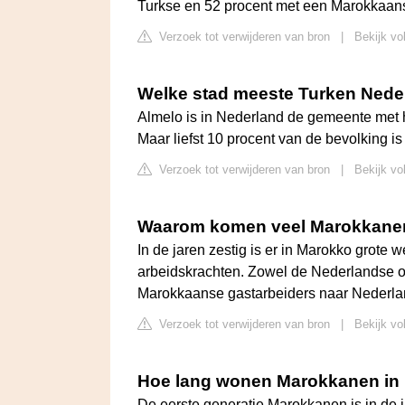
Turkse en 52 procent met een Marokkaan
Verzoek tot verwijderen van bron
|
Bekijk vo
Welke stad meeste Turken Nede
Almelo is in Nederland de gemeente met h
Maar liefst 10 procent van de bevolking i
Verzoek tot verwijderen van bron
|
Bekijk vo
Waarom komen veel Marokkanen
In de jaren zestig is er in Marokko grote 
arbeidskrachten. Zowel de Nederlandse o
Marokkaanse gastarbeiders naar Nederlan
Verzoek tot verwijderen van bron
|
Bekijk vo
Hoe lang wonen Marokkanen in
De eerste generatie Marokkanen is in de 