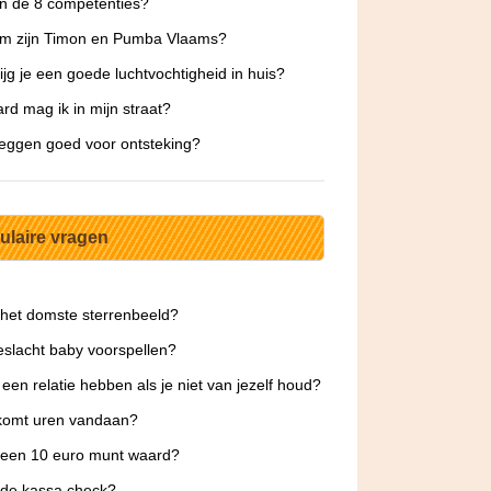
jn de 8 competenties?
m zijn Timon en Pumba Vlaams?
ijg je een goede luchtvochtigheid in huis?
rd mag ik in mijn straat?
 leggen goed voor ontsteking?
ulaire vragen
 het domste sterrenbeeld?
slacht baby voorspellen?
 een relatie hebben als je niet van jezelf houd?
komt uren vandaan?
 een 10 euro munt waard?
 de kassa check?