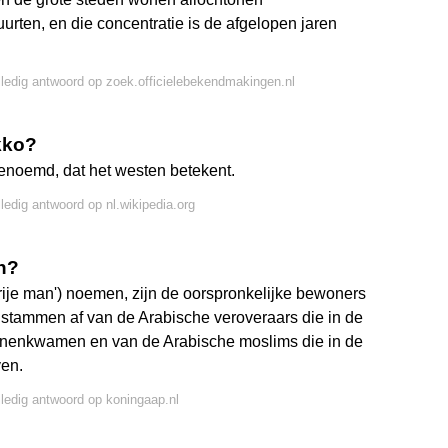
urten, en die concentratie is de afgelopen jaren
lledig antwoord op zoek.officielebekendmakingen.nl
kko?
enoemd, dat het westen betekent.
lledig antwoord op nl.wikipedia.org
n?
rije man') noemen, zijn de oorspronkelijke bewoners
tammen af van de Arabische veroveraars die in de
nnenkwamen en van de Arabische moslims die in de
ven.
lledig antwoord op koningaap.nl