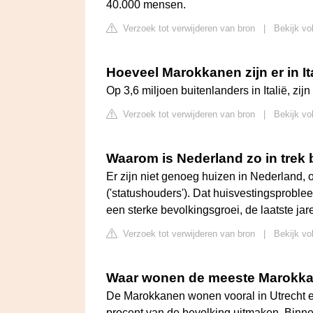
40.000 mensen.
Verzoek tot verwijderen van bron
|
Bekijk vo
Hoeveel Marokkanen zijn er in It
Op 3,6 miljoen buitenlanders in Italië, zi
Verzoek tot verwijderen van bron
|
Bekijk vo
Waarom is Nederland zo in trek 
Er zijn niet genoeg huizen in Nederland, 
('statushouders'). Dat huisvestingsprobl
een sterke bevolkingsgroei, de laatste jar
Verzoek tot verwijderen van bron
|
Bekijk vo
Waar wonen de meeste Marokka
De Marokkanen wonen vooral in Utrecht e
procent van de bevolking uitmaken. Binn