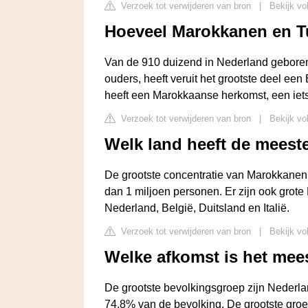
Verzoek tot verwijderen van bron
|
Bekijk vo
Hoeveel Marokkanen en T
Van de 910 duizend in Nederland geboren
ouders, heeft veruit het grootste deel ee
heeft een Marokkaanse herkomst, een iets
Verzoek tot verwijderen van bron
|
Bekijk vo
Welk land heeft de mees
De grootste concentratie van Marokkanen 
dan 1 miljoen personen. Er zijn ook gro
Nederland, België, Duitsland en Italië.
Verzoek tot verwijderen van bron
|
Bekijk vo
Welke afkomst is het mee
De grootste bevolkingsgroep zijn Nederla
74,8% van de bevolking. De grootste gro