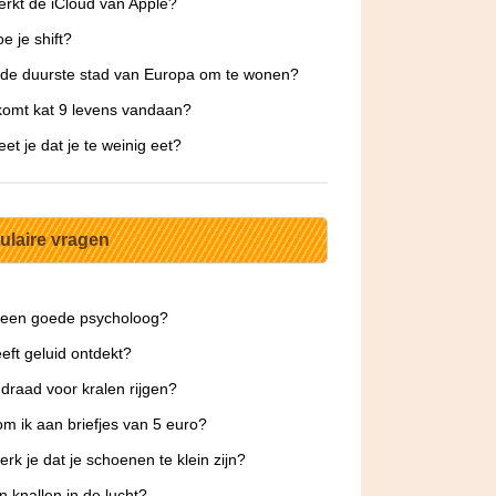
rkt de iCloud van Apple?
e je shift?
 de duurste stad van Europa om te wonen?
omt kat 9 levens vandaan?
et je dat je te weinig eet?
ulaire vragen
 een goede psycholoog?
eft geluid ontdekt?
draad voor kralen rijgen?
m ik aan briefjes van 5 euro?
rk je dat je schoenen te klein zijn?
jn knallen in de lucht?