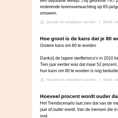
een bepaalde leeftijd. ) bij geboorte 79,
resterende levensverwachting op 65-jarige
vrouwen.
Verzoek tot verwijderen van bron
|
Bekijk vo
Hoe groot is de kans dat je 80 w
Grotere kans om 80 te worden
Dankzij de lagere sterfterisico's in 2010
Tien jaar eerder was dat maar 52 procent
hun kans om 80 te worden is nog beduide
Verzoek tot verwijderen van bron
|
Bekijk vo
Hoeveel procent wordt ouder d
Het Trendscenario laat zien dat van de me
jaar of ouder wordt. Van de mensen die i
oud.