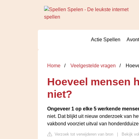
Actie Spellen
Avont
Home
Veelgestelde vragen
Hoeve
Hoeveel mensen h
niet?
Ongeveer 1 op elke 5 werkende mense
niet. Dat blijkt uit nieuw onderzoek van 
vakbond voorziet uitval van honderddui
Verzoek tot verwijderen van bron
|
Bekijk vo