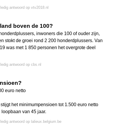
lledig antwoord op vtv2018.nl
rland boven de 100?
honderdplussers, inwoners die 100 of ouder zijn,
aren stokt de groei rond 2 200 honderdplussers. Van
019 was met 1 850 personen het overgrote deel
lledig antwoord op cbs.nl
ensioen?
0 euro netto
tijgt het minimumpensioen tot 1.500 euro netto
 loopbaan van 45 jaar.
lledig antwoord op lalieux.belgium.be