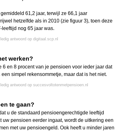
emiddeld 61,2 jaar, terwijl ze 66,1 jaar
ijwel hetzelfde als in 2010 (zie figuur 3), toen deze
leeftijd nog 65 jaar was.
lledig antwoord op digitaal.scp.nl
 met werken?
6 en 8 procent van je pensioen voor ieder jaar dat
s een simpel rekensommetje, maar dat is het niet.
lledig antwoord op succesvoltotenmetpensioen.nl
oen te gaan?
dat u de standaard pensioengerechtigde leeftijd
t uw pensioen eerder ingaat, wordt de uitkering een
omen met uw pensioengeld. Ook heeft u minder jaren