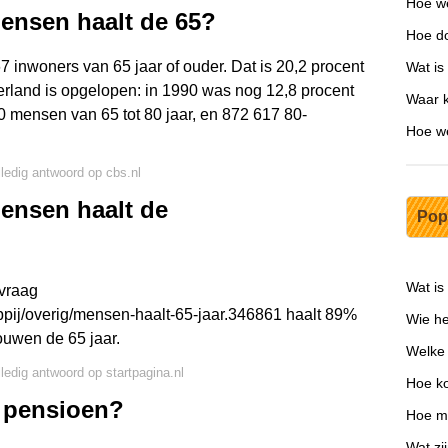
Hoe we
ensen haalt de 65?
Hoe do
7 inwoners van 65 jaar of ouder. Dat is 20,2 procent
Wat is
erland is opgelopen: in 1990 was nog 12,8 procent
Waar k
0 mensen van 65 tot 80 jaar, en 872 617 80-
Hoe we
lledig antwoord op cbs.nl
ensen haalt de
Pop
Wat is
 vraag
ppij/overig/mensen-haalt-65-jaar.346861 haalt 89%
Wie he
uwen de 65 jaar.
Welke 
lledig antwoord op startpagina.nl
Hoe ko
t pensioen?
Hoe me
Wat zi