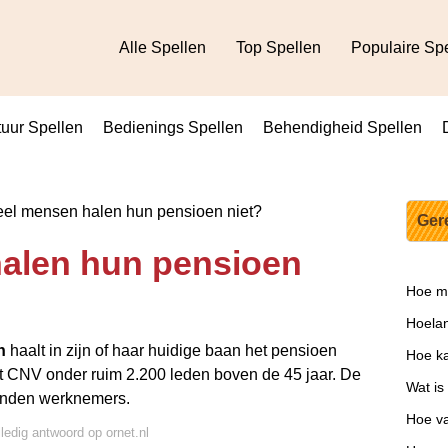
Alle Spellen
Top Spellen
Populaire Sp
uur Spellen
Bedienings Spellen
Behendigheid Spellen
el mensen halen hun pensioen niet?
Ger
alen hun pensioen
Hoe mo
Hoelan
n
haalt in zijn of haar huidige baan het pensioen
Hoe ka
het CNV onder ruim 2.200 leden boven de 45 jaar. De
Wat is 
zenden werknemers.
Hoe va
lledig antwoord op ornet.nl