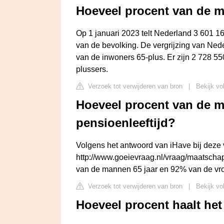
Hoeveel procent van de m
Op 1 januari 2023 telt Nederland 3 601 16
van de bevolking. De vergrijzing van Ned
van de inwoners 65-plus. Er zijn 2 728 55
plussers.
Verzoek tot verwijderen van bron
|
Bekijk vo
Hoeveel procent van de m
pensioenleeftijd?
Volgens het antwoord van iHave bij deze
http://www.goeievraag.nl/vraag/maatscha
van de mannen 65 jaar en 92% van de vro
Verzoek tot verwijderen van bron
|
Bekijk vo
Hoeveel procent haalt he