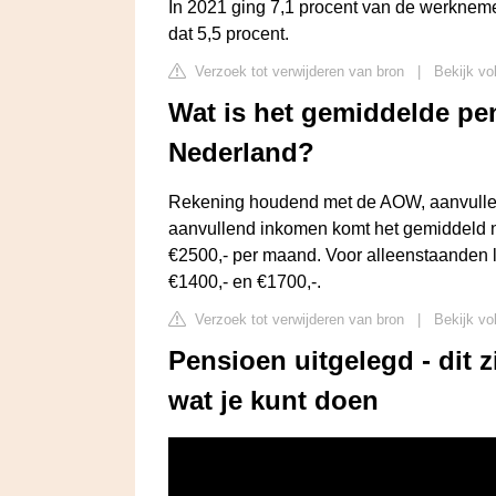
In 2021 ging 7,1 procent van de werkneme
dat 5,5 procent.
Verzoek tot verwijderen van bron
|
Bekijk vo
Wat is het gemiddelde pe
Nederland?
Rekening houdend met de AOW, aanvullen
aanvullend inkomen komt het gemiddeld n
€2500,- per maand. Voor alleenstaanden li
€1400,- en €1700,-.
Verzoek tot verwijderen van bron
|
Bekijk vo
Pensioen uitgelegd - dit z
wat je kunt doen