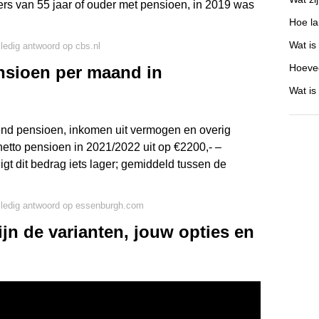
rs van 55 jaar of ouder met pensioen, in 2019 was
Hoe la
Wat is
lledig antwoord op cbs.nl
Hoevee
nsioen per maand in
Wat is
d pensioen, inkomen uit vermogen en overig
etto pensioen in 2021/2022 uit op €2200,- –
gt dit bedrag iets lager; gemiddeld tussen de
lledig antwoord op essenburgh.com
ijn de varianten, jouw opties en