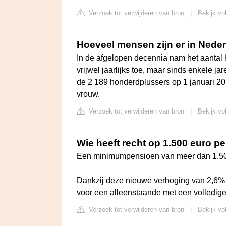
Verzoek tot verwijderen van bron
|
Bekijk vo
Hoeveel mensen zijn er in Nede
In de afgelopen decennia nam het aantal 
vrijwel jaarlijks toe, maar sinds enkele j
de 2 189 honderdplussers op 1 januari 2
vrouw.
Verzoek tot verwijderen van bron
|
Bekijk vo
Wie heeft recht op 1.500 euro p
Een minimumpensioen van meer dan 1.50
Dankzij deze nieuwe verhoging van 2,6% s
voor een alleenstaande met een volledige
Verzoek tot verwijderen van bron
|
Bekijk vo