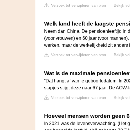
Verzoek tot verwijderen van bron
|
Bekijk vo
Welk land heeft de laagste pensi
Neem dan China. De pensioenleeftijd in d
(voor vrouwen) en 60 jaar (voor mannen). D
werken, maar de werkelijkheid zit anders i
Verzoek tot verwijderen van bron
|
Bekijk vo
Wat is de maximale pensioenleef
“Dat hangt af van je geboortedatum. In 20
stapjes stijgt deze naar 67 jaar. De AOW-l
Verzoek tot verwijderen van bron
|
Bekijk vo
Hoeveel mensen worden geen 
In 2021 was de levensverwachting. (Het 