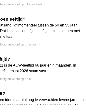
lledig antwoord op rijksoverheid.nl
oenleeftijd?
at land ligt momenteel tussen de 50 en 55 jaar
at klinkt als een fijne leeftijd om te stoppen met
n elkaar.
lledig antwoord op rtlnieuws.nl
tijd?
21 is de AOW-leeftijd 66 jaar en 4 maanden. In
eeftijden tot 2026 staan vast.
lledig antwoord op nn.nl
65?
gemiddeld aantal nog te verwachten levensjaren op