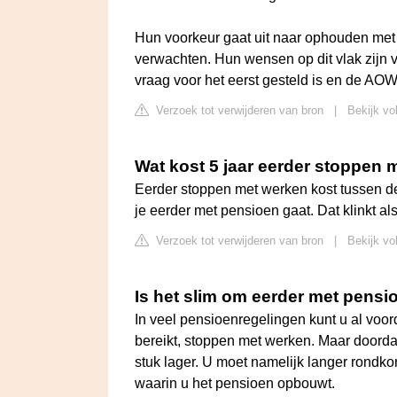
Hun voorkeur gaat uit naar ophouden met g
verwachten. Hun wensen op dit vlak zijn vr
vraag voor het eerst gesteld is en de AOW-
Verzoek tot verwijderen van bron
|
Bekijk vo
Wat kost 5 jaar eerder stoppen
Eerder stoppen met werken kost tussen de 
je eerder met pensioen gaat. Dat klinkt al
Verzoek tot verwijderen van bron
|
Bekijk vo
Is het slim om eerder met pensi
In veel pensioenregelingen kunt u al voor
bereikt, stoppen met werken. Maar doorda
stuk lager. U moet namelijk langer rondk
waarin u het pensioen opbouwt.