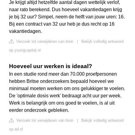
Je krijgt altijd hetzelfde aantal dagen wettelijk verlof,
naar rato berekend. Dus hoeveel vakantiedagen krijg
je bij 32 uur? Simpel, neem de helft van jouw uren: 16.
Bij een contract van 32 uur heb je dus recht op 16
vakantiedagen.
Verzoek tot verwijderen van bron
|
Bekijk volledig antwoord
op youngcapital.nl
Hoeveel uur werken is ideaal?
In een studie rond meer dan 70.000 proefpersonen
hebben Britse onderzoekers bepaald hoeveel we
minimaal moeten werken om ons gelukkiger te voelen.
De 'optimale dosis werk' bedraagt acht uur per week.
Werk is belangrijk om ons goed te voelen, is al uit
eerder onderzoek gebleken.
Verzoek tot verwijderen van bron
|
Bekijk volledig antwoord
op ad.nl