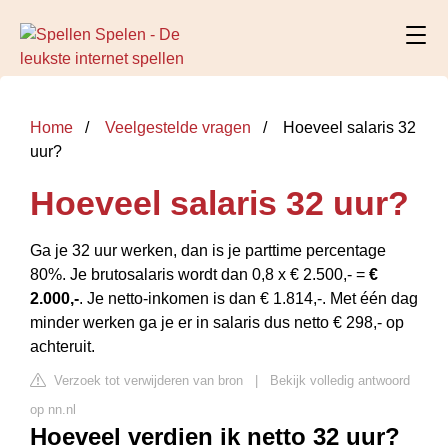
Home
Veelgestelde vragen
Hoeveel salaris 32
uur?
Hoeveel salaris 32 uur?
Ga je 32 uur werken, dan is je parttime percentage
80%. Je brutosalaris wordt dan 0,8 x € 2.500,- =
€
2.000,-
. Je netto-inkomen is dan € 1.814,-. Met één dag
minder werken ga je er in salaris dus netto € 298,- op
achteruit.
Verzoek tot verwijderen van bron
|
Bekijk volledig antwoord
op nn.nl
Hoeveel verdien ik netto 32 uur?