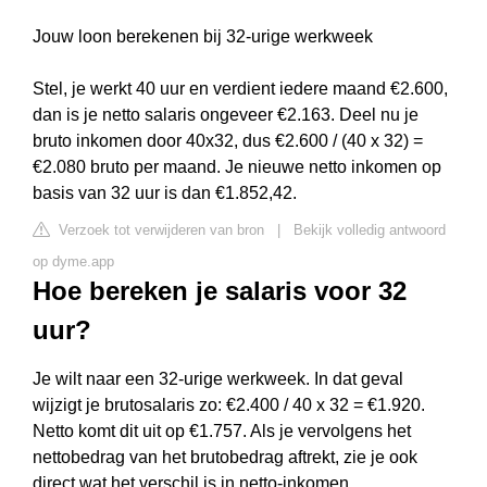
Jouw loon berekenen bij 32-urige werkweek
Stel, je werkt 40 uur en verdient iedere maand €2.600,
dan is je netto salaris ongeveer €2.163. Deel nu je
bruto inkomen door 40x32, dus €2.600 / (40 x 32) =
€2.080 bruto per maand. Je nieuwe netto inkomen op
basis van 32 uur is dan €1.852,42.
Verzoek tot verwijderen van bron
|
Bekijk volledig antwoord
op dyme.app
Hoe bereken je salaris voor 32
uur?
Je wilt naar een 32-urige werkweek. In dat geval
wijzigt je brutosalaris zo: €2.400 / 40 x 32 = €1.920.
Netto komt dit uit op €1.757. Als je vervolgens het
nettobedrag van het brutobedrag aftrekt, zie je ook
direct wat het verschil is in netto-inkomen.