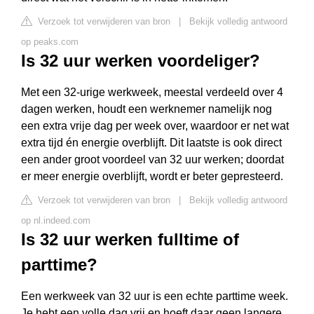
Verzoek tot verwijderen van bron
|
Bekijk volledig antwoord
op peaks.com
Is 32 uur werken voordeliger?
Met een 32-urige werkweek, meestal verdeeld over 4
dagen werken, houdt een werknemer namelijk nog
een extra vrije dag per week over, waardoor er net wat
extra tijd én energie overblijft. Dit laatste is ook direct
een ander groot voordeel van 32 uur werken; doordat
er meer energie overblijft, wordt er beter gepresteerd.
Verzoek tot verwijderen van bron
|
Bekijk volledig antwoord
op nl.indeed.com
Is 32 uur werken fulltime of
parttime?
Een werkweek van 32 uur is een echte parttime week.
Je hebt een volle dag vrij en hoeft daar geen langere