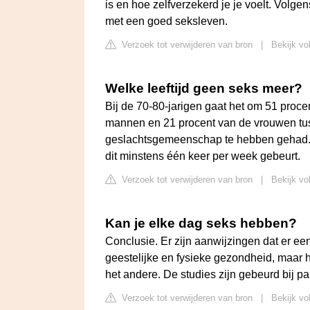
is en hoe zelfverzekerd je je voelt. Volg
met een goed seksleven.
Verzoek tot verwijderen van bron
|
Bekijk vo
Welke leeftijd geen seks meer?
Bij de 70-80-jarigen gaat het om 51 proce
mannen en 21 procent van de vrouwen tuss
geslachtsgemeenschap te hebben gehad. 
dit minstens één keer per week gebeurt.
Verzoek tot verwijderen van bron
|
Bekijk vo
Kan je elke dag seks hebben?
Conclusie. Er zijn aanwijzingen dat er ee
geestelijke en fysieke gezondheid, maar h
het andere. De studies zijn gebeurd bij p
Verzoek tot verwijderen van bron
|
Bekijk vo