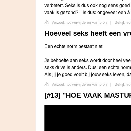
verbetert. Seks is dus ook nog eens goed
vaak is gezond? ', is dus: ongeveer een à
Verzoek tot verwijderen van bron
|
Bekijk vo
Hoeveel seks heeft een v
Een echte norm bestaat niet
Je behoefte aan seks wordt door heel veel
seks drive is anders. Dus: een echte norm
Als jij je goed voelt bij jouw seks leven,
Verzoek tot verwijderen van bron
|
Bekijk vo
[#13] "HOE VAAK MASTUR