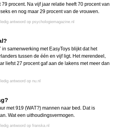
 79 procent. Na vijf jaar relatie heeft 70 procent van
 seks en nog maar 29 procent van de vrouwen.
lledig antwoord op psychologiemagazine.nl
al?
n samenwerking met EasyToys blijkt dat het
anders tussen de één en vijf ligt. Het merendeel,
ar liefst 27 procent gaf aan de lakens met meer dan
lledig antwoord op nu.nl
ag?
 uur met 919 (WAT?) mannen naar bed. Dat is
an. Wat een uithoudingsvermogen.
lledig antwoord op franska.nl