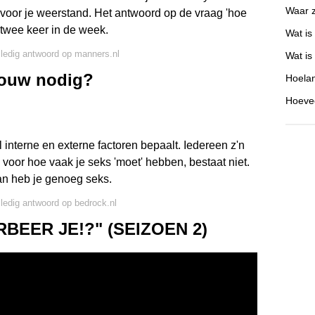
Waar z
 voor je weerstand. Het antwoord op de vraag 'hoe
 twee keer in de week.
Wat is
lledig antwoord op manners.nl
Wat is
rouw nodig?
Hoelan
Hoevee
 interne en externe factoren bepaalt. Iedereen z'n
 voor hoe vaak je seks 'moet' hebben, bestaat niet.
 dan heb je genoeg seks.
lledig antwoord op bedrock.nl
BEER JE!?" (SEIZOEN 2)