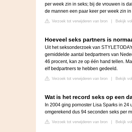
per week zin in seks; bij de vrouwen is dat
de mannen een paar keer per week zin in
Verzoek tot verwijderen van bron
|
Bekijk vo
Hoeveel seks partners is norma
Uit het seksonderzoek van STYLETODAY i
gemiddelde aantal bedpartners van Nederl
46 procent, kan ze op één hand tellen. Ma
elf bedpartners te hebben gedeeld.
Verzoek tot verwijderen van bron
|
Bekijk vo
Wat is het record seks op een d
In 2004 ging pornoster Lisa Sparks in 24
omgerekend dus 94 seconden seks per m
Verzoek tot verwijderen van bron
|
Bekijk vo