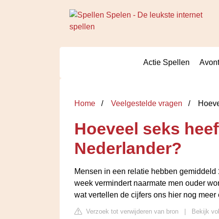
Actie Spellen
Avont
Home
Veelgestelde vragen
Hoevee
Hoeveel seks heef
Nederlander?
Mensen in een relatie hebben gemiddeld
week vermindert naarmate men ouder wordt
wat vertellen de cijfers ons hier nog meer
Verzoek tot verwijderen van bron
|
Bekijk vo