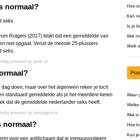
is normaal?
Hoe sn
Kan ni
d seks
Is je 
trum Rutgers (2017) blijkt dat een gemiddelde van
Wat mo
n niet opgaat. Veruit de meeste 25-plussers
Welk e
d seks.
lledig antwoord op quest.nl
normaal?
Pop
per dag doen, maar over het algemeen reken je toch
een standaard gemiddelde als je het meerdere keren
Waar g
week dat de gemiddelde nederlander seks heeft.
Welke 
lledig antwoord op startpagina.nl
Wat is
s normaal?
Hoe kr
Kun je
term voor een antilichaam dat je immuunsysteem