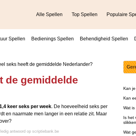
Alle Spellen
Top Spellen
Populaire Sp
uur Spellen
Bedienings Spellen
Behendigheid Spellen
l seks heeft de gemiddelde Nederlander?
Ger
t de gemiddelde
Kan je
Kan ee
1,4 keer seks per week
. De hoeveelheid seks per
Wat is
 en naarmate men langer in een relatie zit. Maar
Is het
 over?
slikke
lledig antwoord op scriptiebank.be
Wat ge