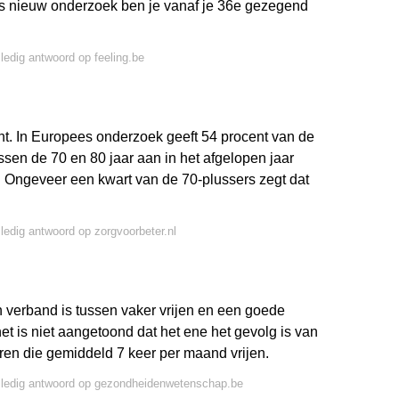
ens nieuw onderzoek ben je vanaf je 36e gezegend
lledig antwoord op feeling.be
nt. In Europees onderzoek geeft 54 procent van de
en de 70 en 80 jaar aan in het afgelopen jaar
Ongeveer een kwart van de 70-plussers zegt dat
lledig antwoord op zorgvoorbeter.nl
n verband is tussen vaker vrijen en een goede
et is niet aangetoond dat het ene het gevolg is van
aren die gemiddeld 7 keer per maand vrijen.
lledig antwoord op gezondheidenwetenschap.be