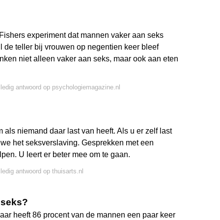
t Fishers experiment dat mannen vaker aan seks
 de teller bij vrouwen op negentien keer bleef
nken niet alleen vaker aan seks, maar ook aan eten
lledig antwoord op psychologiemagazine.nl
als niemand daar last van heeft. Als u er zelf last
 we het seksverslaving. Gesprekken met een
en. U leert er beter mee om te gaan.
lledig antwoord op thuisarts.nl
 seks?
 jaar heeft 86 procent van de mannen een paar keer