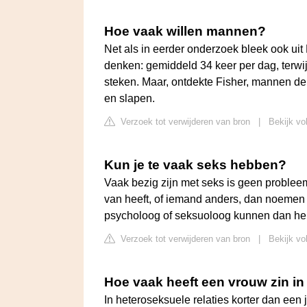
Hoe vaak willen mannen?
Net als in eerder onderzoek bleek ook ui
denken: gemiddeld 34 keer per dag, terwijl
steken. Maar, ontdekte Fisher, mannen de
en slapen.
Verzoek tot verwijderen van bron
|
Bekijk vo
Kun je te vaak seks hebben?
Vaak bezig zijn met seks is geen probleem 
van heeft, of iemand anders, dan noemen
psycholoog of seksuoloog kunnen dan help
Verzoek tot verwijderen van bron
|
Bekijk vo
Hoe vaak heeft een vrouw zin in
In heteroseksuele relaties korter dan een