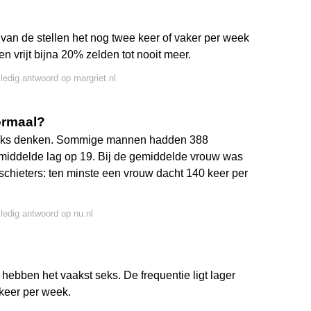
% van de stellen het nog twee keer of vaker per week
en vrijt bijna 20% zelden tot nooit meer.
lledig antwoord op margriet.nl
ormaal?
 seks denken. Sommige mannen hadden 388
middelde lag op 19. Bij de gemiddelde vrouw was
tschieters: ten minste een vrouw dacht 140 keer per
lledig antwoord op nu.nl
hebben het vaakst seks. De frequentie ligt lager
keer per week.