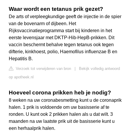
Waar wordt een tetanus prik gezet?
De arts of verpleegkundige geeft de injectie in de spier
van de bovenarm of dijbeen. Het
Rijksvaccinatieprogramma start bij kinderen in het
eerste levensjaar met DKTP-Hib-HepB-prikken. Dit
vaccin beschermt behalve tegen tetanus ook tegen
difterie, kinkhoest, polio, Haemofilus influenzae B en
Hepatitis B.
Verzoek tot verwijderen van bron
|
Bekijk volledig antwoord
op apotheek.nl
Hoeveel corona prikken heb je nodig?
8 weken na uw coronabesmetting kunt u de coronaprik
halen. 1 prik is voldoende om uw basisserie af te
ronden. U kunt ook 2 prikken halen als u dat wilt. 3
maanden na uw laatste prik uit de basisserie kunt u
een herhaalprik halen.