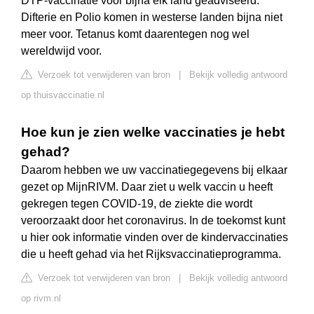
DTP-vaccinatie voor bijna elk land geadviseerd.
Difterie en Polio komen in westerse landen bijna niet
meer voor. Tetanus komt daarentegen nog wel
wereldwijd voor.
Verzoek tot verwijderen van bron
|
Bekijk volledig antwoord
op thuisvaccinatie.nl
Hoe kun je zien welke vaccinaties je hebt
gehad?
Daarom hebben we uw vaccinatiegegevens bij elkaar
gezet op MijnRIVM. Daar ziet u welk vaccin u heeft
gekregen tegen COVID-19, de ziekte die wordt
veroorzaakt door het coronavirus. In de toekomst kunt
u hier ook informatie vinden over de kindervaccinaties
die u heeft gehad via het Rijksvaccinatieprogramma.
Verzoek tot verwijderen van bron
|
Bekijk volledig antwoord
op rivm.nl