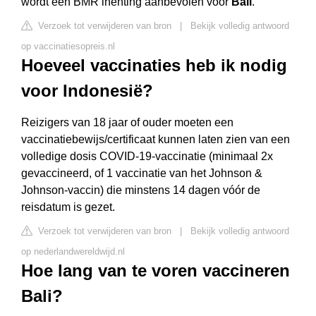
wordt een BMR inenting aanbevolen voor
Bali
.
Verzoek tot verwijderen van bron
|
Bekijk volledig antwoord
op vaccinatiesopreis.nl
Hoeveel vaccinaties heb ik nodig
voor Indonesië?
Reizigers van 18 jaar of ouder moeten een
vaccinatiebewijs/certificaat kunnen laten zien van een
volledige dosis COVID-19-vaccinatie (minimaal 2x
gevaccineerd, of 1 vaccinatie van het Johnson &
Johnson-vaccin) die minstens 14 dagen vóór de
reisdatum is gezet.
Verzoek tot verwijderen van bron
|
Bekijk volledig antwoord
op nederlandwereldwijd.nl
Hoe lang van te voren vaccineren
Bali?