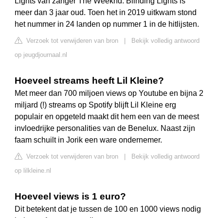
Lights van zanger The Weeknd. Blinding Lights is
meer dan 3 jaar oud. Toen het in 2019 uitkwam stond
het nummer in 24 landen op nummer 1 in de hitlijsten.
Verzoek tot verwijderen van bron
|
Bekijk volledig antwoord
op jeugdjournaal.nl
Hoeveel streams heeft Lil Kleine?
Met meer dan 700 miljoen views op Youtube en bijna 2
miljard (!) streams op Spotify blijft Lil Kleine erg
populair en opgeteld maakt dit hem een van de meest
invloedrijke personalities van de Benelux. Naast zijn
faam schuilt in Jorik een ware ondernemer.
Verzoek tot verwijderen van bron
|
Bekijk volledig antwoord
op lilkleine.nl
Hoeveel views is 1 euro?
Dit betekent dat je tussen de 100 en 1000 views nodig