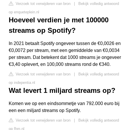
Verzoek tot verwijderen van bron
|
Bekijk volledig antwoord
op enqueteplein.nl
Hoeveel verdien je met 100000
streams op Spotify?
In 2021 betaalt Spotify ongeveer tussen de €0,0026 en
€0,0072 per stream, met een gemiddelde van €0,0034
per stream. Dat betekent dat 1000 streams je ongeveer
€3,40 oplevert, en 100,000 streams rond de €340.
Verzoek tot verwijderen van bron
|
Bekijk volledig antwoord
op indepentia.nl
Wat levert 1 miljard streams op?
Komen we op een eindsommetje van 792.000 euro bij
een een miljard streams op Spotify.
Verzoek tot verwijderen van bron
|
Bekijk volledig antwoord
op fhm.nl