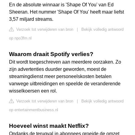
En de absolute winnaar is 'Shape Of You' van Ed
Sheeran. Het nummer 'Shape Of You' heeft maar liefst
3,57 miljard streams.
Verzoek tot verwijderen van bron
|
Bekijk volledig antwoord
op npo3fm.nl
Waarom draait Spotify verlies?
Dit wordt toegeschreven aan meerdere oorzaken. Zo
zijn advertenties duurder geworden, moest de
streamingdienst meer personeelskosten betalen
vanwege uitbreidingen en speelde de veranderende
wisselkoersen een rol.
Verzoek tot verwijderen van bron
|
Bekijk volledig antwoord
op entertainmentbusiness.nl
Hoeveel winst maakt Netflix?
Ondanks de terugval in abonnees groeide de omzet