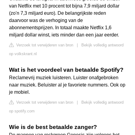
van Netflix met 10 procent tot bijna 7,9 miljard dollar
(zo'n 7,3 miljard euro). De belangrijkste reden
daarvoor was de verhoging van de
abonnementsprijzen. In totaal maakte Netflix 1,6
miljard dollar winst, iets minder dan een jaar eerder.
Verzoek tot verwijderen van bron
|
Bekijk volledig antwoord
op volkskrant.nl
Wat is het voordeel van betaalde Spotify?
Reclamevrij muziek luisteren. Luister onafgebroken
naar muziek. Beluister al je favoriete nummers. Ook op
je mobiel.
Verzoek tot verwijderen van bron
|
Bekijk volledig antwoord
op spotify.com
Wie is de best betaalde zanger?
De mannen van rockgroep Genesis zijn volgens het