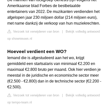
Amerikaanse blad Forbes de bestbetaalde
entertainers van 2022. De muzikanten verdienden het
afgelopen jaar 230 miljoen dollar (214 miljoen euro),
met name dankzij de verkoop van hun muziekrechten.
Verzoek tot verwijderen van bron
|
Bekijk volledig antwoord
op shownieuws.nl
Hoeveel verdient een WO?
Iemand die is afgestudeerd aan het wo, krijgt
gemiddeld een startsalaris van minimaal €2.200 en
maximaal €2.800 bruto per maand. Ook hier verdien je
meestal in de juridische en economische sector meer
(€2.500 - €2.800) dan in de technische sector (€2.200 -
€2.500).
Verzoek tot verwijderen van bron
|
Bekijk volledig antwoord
op tempo-team.nl