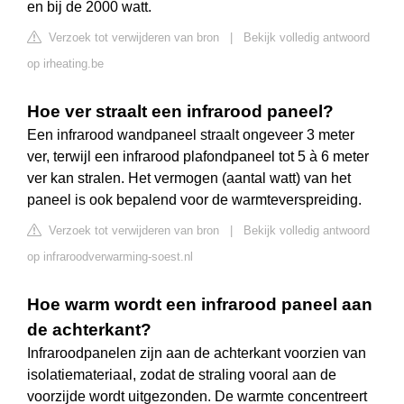
en bij de 2000 watt.
Verzoek tot verwijderen van bron
|
Bekijk volledig antwoord
op irheating.be
Hoe ver straalt een infrarood paneel?
Een infrarood wandpaneel straalt ongeveer 3 meter
ver, terwijl een infrarood plafondpaneel tot 5 à 6 meter
ver kan stralen. Het vermogen (aantal watt) van het
paneel is ook bepalend voor de warmteverspreiding.
Verzoek tot verwijderen van bron
|
Bekijk volledig antwoord
op infraroodverwarming-soest.nl
Hoe warm wordt een infrarood paneel aan
de achterkant?
Infraroodpanelen zijn aan de achterkant voorzien van
isolatiemateriaal, zodat de straling vooral aan de
voorzijde wordt uitgezonden. De warmte concentreert