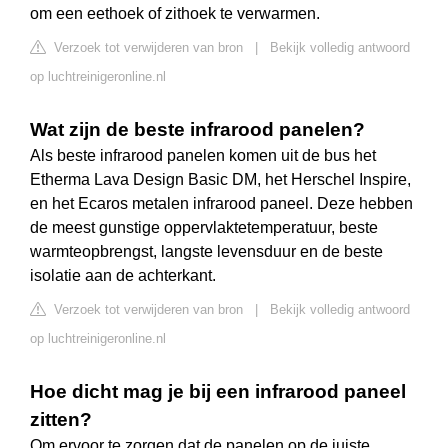
om een eethoek of zithoek te verwarmen.
Verzoek tot verwijderen van bron
|
Bekijk volledig antwoord
op luchtreinigeronline.nl
Wat zijn de beste infrarood panelen?
Als beste infrarood panelen komen uit de bus het
Etherma Lava Design Basic DM, het Herschel Inspire,
en het Ecaros metalen infrarood paneel. Deze hebben
de meest gunstige oppervlaktetemperatuur, beste
warmteopbrengst, langste levensduur en de beste
isolatie aan de achterkant.
Verzoek tot verwijderen van bron
|
Bekijk volledig antwoord
op luchtreinigeronline.nl
Hoe dicht mag je bij een infrarood paneel
zitten?
Om ervoor te zorgen dat de panelen op de juiste