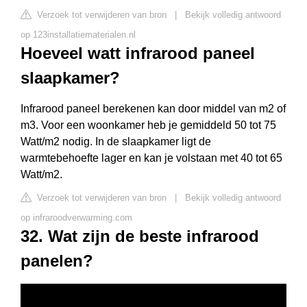
Verzoek tot verwijderen van bron
|
Bekijk volledig antwoord
op 123installatiematerialen.nl
Hoeveel watt infrarood paneel
slaapkamer?
Infrarood paneel berekenen kan door middel van m2 of
m3. Voor een woonkamer heb je gemiddeld 50 tot 75
Watt/m2 nodig. In de slaapkamer ligt de
warmtebehoefte lager en kan je volstaan met 40 tot 65
Watt/m2.
Verzoek tot verwijderen van bron
|
Bekijk volledig antwoord
op infraroodverwarming.com
32. Wat zijn de beste infrarood
panelen?