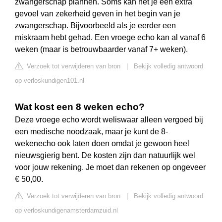
zwangerschap plannen. Soms kan het je een extra
gevoel van zekerheid geven in het begin van je
zwangerschap. Bijvoorbeeld als je eerder een
miskraam hebt gehad. Een vroege echo kan al vanaf 6
weken (maar is betrouwbaarder vanaf 7+ weken).
Verzoek tot verwijderen van bron
|
Bekijk volledig antwoord
op verloskundigen101.nl
Wat kost een 8 weken echo?
Deze vroege echo wordt weliswaar alleen vergoed bij
een medische noodzaak, maar je kunt de 8-
wekenecho ook laten doen omdat je gewoon heel
nieuwsgierig bent. De kosten zijn dan natuurlijk wel
voor jouw rekening. Je moet dan rekenen op ongeveer
€ 50,00.
Verzoek tot verwijderen van bron
|
Bekijk volledig antwoord
op verloskundigenamsterdamzuid.nl