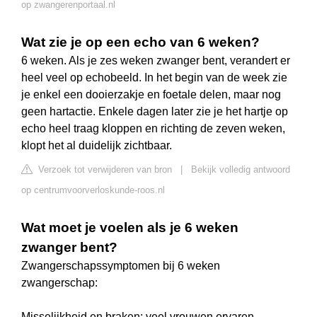
op zwangerenportaal.nl
Wat zie je op een echo van 6 weken?
6 weken. Als je zes weken zwanger bent, verandert er
heel veel op echobeeld. In het begin van de week zie
je enkel een dooierzakje en foetale delen, maar nog
geen hartactie. Enkele dagen later zie je het hartje op
echo heel traag kloppen en richting de zeven weken,
klopt het al duidelijk zichtbaar.
Verzoek tot verwijderen van bron
|
Bekijk volledig antwoord
op centrumvoorverloskunde-roos.nl
Wat moet je voelen als je 6 weken
zwanger bent?
Zwangerschapssymptomen bij 6 weken
zwangerschap:
Misselijkheid en braken: veel vrouwen ervaren