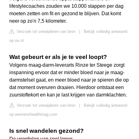
lifestylecoaches zouden we 10.000 stappen per dag
moeten zetten om fit en gezond te blijven. Dat komt
neer op zo'n 7,5 kilometer.
Verzoek tot verwijderen van bron
|
Bekijk volledig antwoord
op nu.nl
Wat gebeurt er als je te veel loopt?
Volgens maag-darm-leverarts Rinze ter Steege zorgt
inspanning ervoor dat er minder bloed naar je maag-
darmstelsel gaat, en meer bloed naar je spieren die op
dat moment overuren draaien. Hierdoor ontstaat een
zuurstoftekort en kan je last krijgen van darmklachten.
Verzoek tot verwijderen van bron
|
Bekijk volledig antwoord
op womenshealthmag.com
Is snel wandelen gezond?
De voordelen van snel lopen