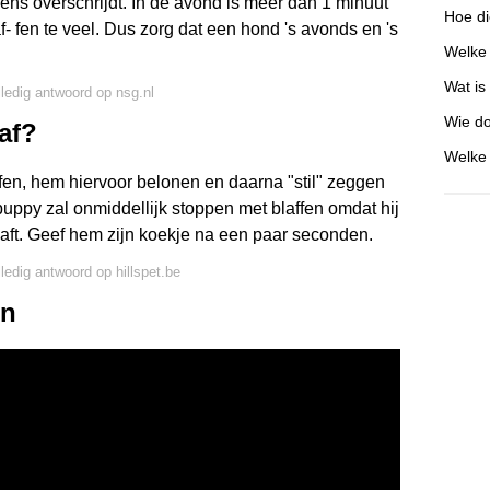
rens overschrijdt. In de avond is meer dan 1 minuut
Hoe di
af- fen te veel. Dus zorg dat een hond 's avonds en 's
Welke 
Wat is
lledig antwoord op nsg.nl
Wie do
af?
Welke 
ffen, hem hiervoor belonen en daarna "stil" zeggen
uppy zal onmiddellijk stoppen met blaffen omdat hij
 blaft. Geef hem zijn koekje na een paar seconden.
lledig antwoord op hillspet.be
en