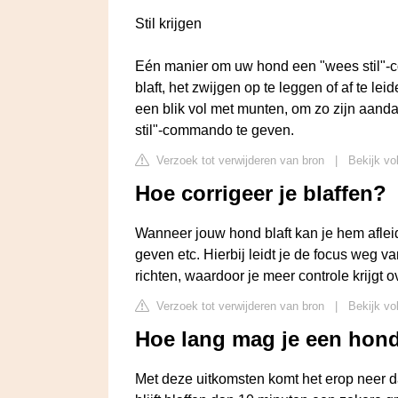
Stil krijgen
Eén manier om uw hond een "wees stil"-c
blaft, het zwijgen op te leggen of af te le
een blik vol met munten, om zo zijn aand
stil"-commando te geven.
Verzoek tot verwijderen van bron
|
Bekijk vol
Hoe corrigeer je blaffen?
Wanneer jouw hond blaft kan je hem afleide
geven etc. Hierbij leidt je de focus weg v
richten, waardoor je meer controle krijgt ov
Verzoek tot verwijderen van bron
|
Bekijk vo
Hoe lang mag je een hond
Met deze uitkomsten komt het erop neer 