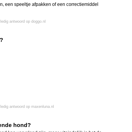
n, een speeltje afpakken of een correctiemiddel
lledig antwoord op doggo.nl
t?
lledig antwoord op maxenluna.nl
fende hond?