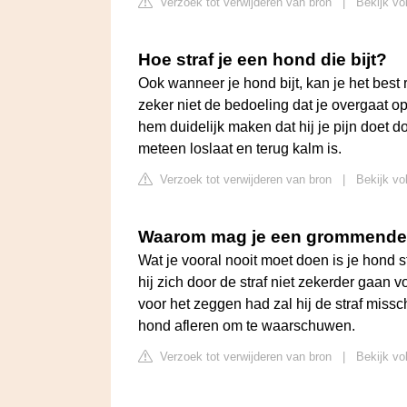
Verzoek tot verwijderen van bron
|
Bekijk vo
Hoe straf je een hond die bijt?
Ook wanneer je hond bijt, kan je het best
zeker niet de bedoeling dat je overgaat op e
hem duidelijk maken dat hij je pijn doet d
meteen loslaat en terug kalm is.
Verzoek tot verwijderen van bron
|
Bekijk vo
Waarom mag je een grommende h
Wat je vooral nooit moet doen is je hond st
hij zich door de straf niet zekerder gaan v
voor het zeggen had zal hij de straf missch
hond afleren om te waarschuwen.
Verzoek tot verwijderen van bron
|
Bekijk vo