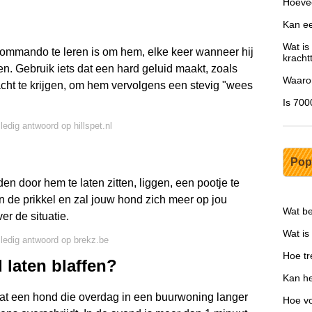
Hoevee
Kan ee
Wat is
ommando te leren is om hem, elke keer wanneer hij
kracht
iden. Gebruik iets dat een hard geluid maakt, zoals
Waarom
acht te krijgen, om hem vervolgens een stevig "wees
Is 700
ledig antwoord op hillspet.nl
Pop
n door hem te laten zitten, liggen, een pootje te
an de prikkel en zal jouw hond zich meer op jou
Wat be
er de situatie.
Wat is
lledig antwoord op brekz.be
Hoe tr
 laten blaffen?
Kan he
dat een hond die overdag in een buurwoning langer
Hoe vo