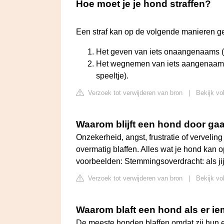
Hoe moet je je hond straffen?
Een straf kan op de volgende manieren 
Het geven van iets onaangenaams (b
Het wegnemen van iets aangenaams 
speeltje).
Verzoek tot verwijderen van bron
|
Bekijk vo
Waarom blijft een hond door gaa
Onzekerheid, angst, frustratie of vervel
overmatig blaffen. Alles wat je hond kan 
voorbeelden: Stemmingsoverdracht: als ji
Verzoek tot verwijderen van bron
|
Bekijk vo
Waarom blaft een hond als er 
De meeste honden blaffen omdat zij hun e