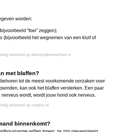
gegeven worden:
ijvoorbeeld “foei” zeggen);
(bijvoorbeeld het wegnemen van een kluif of
lledig antwoord op deklompdierenartsen.nl
n met blaffen?
ing behoren tot de meest voorkomende oorzaken voor
opwinden, kan ook het blaffen versterken. Een paar
j nerveus wordt, wordt jouw hond ook nerveus.
lledig antwoord op zooplus.nl
iemand binnenkomt?
nthousiasme willen tonen; ze zijn nieuwsgierig