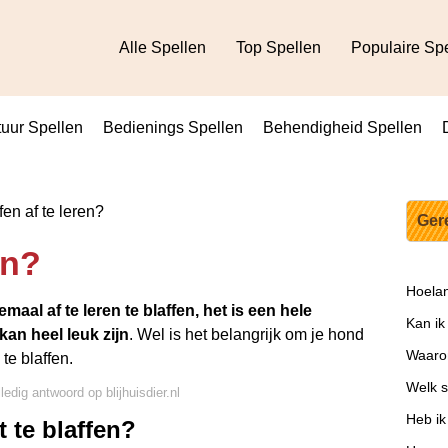
Alle Spellen
Top Spellen
Populaire Sp
uur Spellen
Bedienings Spellen
Behendigheid Spellen
fen af te leren?
Ger
en?
Hoelan
maal af te leren te blaffen, het is een hele
Kan ik
an heel leuk zijn
. Wel is het belangrijk om je hond
Waaro
 te blaffen.
Welk s
ledig antwoord op blijhuisdier.nl
Heb ik
 te blaffen?