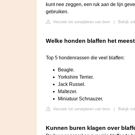
kunt nee zeggen, een ruk aan de lijn geve
gebruiken.
Verzoek tot verwijderen van bron
|
Bekijk vo
Welke honden blaffen het mees
Top 5 hondenrassen die veel blaffen:
Beagle.
Yorkshire Terrier.
Jack Russel.
Maltezer.
Miniatuur Schnauzer.
Verzoek tot verwijderen van bron
|
Bekijk vo
Kunnen buren klagen over blaf