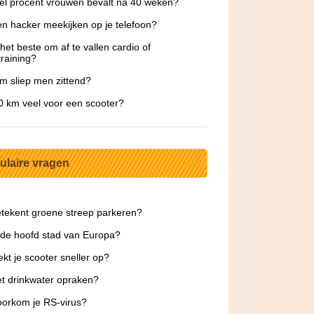
l procent vrouwen bevalt na 40 weken?
n hacker meekijken op je telefoon?
 het beste om af te vallen cardio of
training?
 sliep men zittend?
0 km veel voor een scooter?
ulaire vragen
tekent groene streep parkeren?
 de hoofd stad van Europa?
ekt je scooter sneller op?
t drinkwater opraken?
orkom je RS-virus?