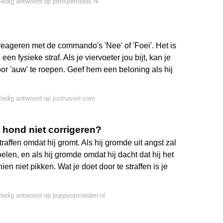
lledig antwoord op prinspetfoods.nl
 reageren met de commando's 'Nee' of 'Foei'. Het is
en fysieke straf. Als je viervoeter jou bijt, kan je
oor 'auw' te roepen. Geef hem een beloning als hij
lledig antwoord op justrussel.com
ond niet corrigeren?
raffen omdat hij gromt. Als hij gromde uit angst zal
oelen, en als hij gromde omdat hij dacht dat hij het
ien niet pikken. Wat je doet door te straffen is je
lledig antwoord op puppyopvoeden.nl