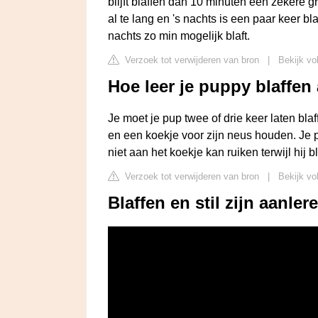
blijft blaffen dan 10 minuten een zekere g
al te lang en 's nachts is een paar keer bl
nachts zo min mogelijk blaft.
Verzoek tot verwijderen van bron
|
Bekijk vo
Hoe leer je puppy blaffen 
Je moet je pup twee of drie keer laten bla
en een koekje voor zijn neus houden. Je p
niet aan het koekje kan ruiken terwijl hij
Verzoek tot verwijderen van bron
|
Bekijk vo
Blaffen en stil zijn aanler