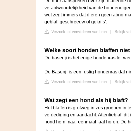
De buur aanspreken over zijn blaffende hon
verantwoordelijkheid van de hondeneigena
wet zegt immers dat dieren geen abnorm
geblaf, geschreeuw of gekrijs'.
Verzoek tot verwijderen van bron
|
Bekijk vo
Welke soort honden blaffen niet
De basenji is het enige hondenras ter werel
De Basenji is een rustig hondenras dat nie
Verzoek tot verwijderen van bron
|
Bekijk vo
Wat zegt een hond als hij blaft?
Het blaffen is grofweg in zes groepen in te 
verdediging en aandacht. Attentieblaf: dit 
hond hem maar eenmaal laat horen. De hon