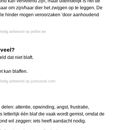
d kan vervelend zijn, maar uiteindelijk is het de
ar om zijn/haar dier het zwijgen op te leggen. De
ale hinder mogen veroorzaken 'door aanhoudend
lledig antwoord op politie.be
 veel?
d dat niet blaft.
t kan blaffen.
lledig antwoord op justrussel.com
delen: attentie, opwinding, angst, frustratie,
is letterlijk één blaf die vaak wordt gemist, omdat de
d wil zeggen: iets heeft aandacht nodig.