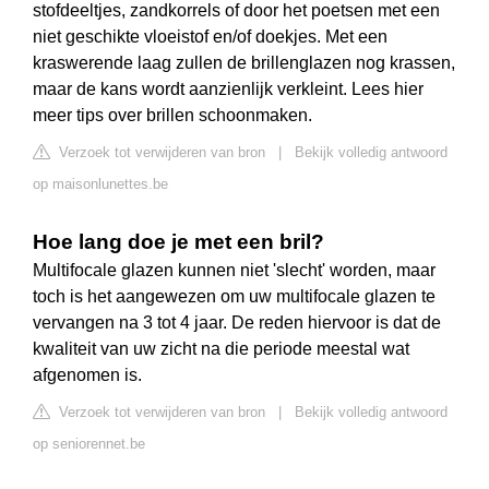
stofdeeltjes, zandkorrels of door het poetsen met een
niet geschikte vloeistof en/of doekjes. Met een
kraswerende laag zullen de brillenglazen nog krassen,
maar de kans wordt aanzienlijk verkleint. Lees hier
meer tips over brillen schoonmaken.
Verzoek tot verwijderen van bron
|
Bekijk volledig antwoord
op maisonlunettes.be
Hoe lang doe je met een bril?
Multifocale glazen kunnen niet 'slecht' worden, maar
toch is het aangewezen om uw multifocale glazen te
vervangen na 3 tot 4 jaar. De reden hiervoor is dat de
kwaliteit van uw zicht na die periode meestal wat
afgenomen is.
Verzoek tot verwijderen van bron
|
Bekijk volledig antwoord
op seniorennet.be