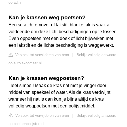
op ad.nl
Kan je krassen weg poetsen?
Een scratch remover of lakstift blanke lak is vaak al
voldoende om deze licht beschadigingen op te lossen.
Even oppoetsen met een doek of licht bijwerken met
een lakstift en de lichte beschadiging is weggewerkt.
Verzoek tot verwijderen van bron
|
Bekijk volledig antwoord
op autolakopmaat.nl
Kan je krassen wegpoetsen?
Heel simpel! Maak de kras nat met je vinger door
middel van speeksel of water. Als de kras verdwijnt
wanneer hij nat is dan kun je bijna altijd de kras
volledig wegpoetsen met een polijstmiddel.
Verzoek tot verwijderen van bron
|
Bekijk volledig antwoord
op poetsenpolijsten.nl