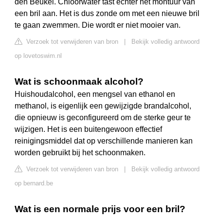
den Beukel. Chloorwater tast echter het montuur van
een bril aan. Het is dus zonde om met een nieuwe bril
te gaan zwemmen. Die wordt er niet mooier van.
Verzoek tot verwijderen van bron
|
Bekijk volledig antwoord
op lovetoswim.nl
Wat is schoonmaak alcohol?
Huishoudalcohol, een mengsel van ethanol en
methanol, is eigenlijk een gewijzigde brandalcohol,
die opnieuw is geconfigureerd om de sterke geur te
wijzigen. Het is een buitengewoon effectief
reinigingsmiddel dat op verschillende manieren kan
worden gebruikt bij het schoonmaken.
Verzoek tot verwijderen van bron
|
Bekijk volledig antwoord
op bernard.be
Wat is een normale prijs voor een bril?