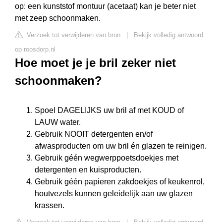
op: een kunststof montuur (acetaat) kan je beter niet
met zeep schoonmaken.
Verzoek tot verwijderen van bron
|
Bekijk volledig antwoord
op roosdorp.nl
Hoe moet je je bril zeker niet
schoonmaken?
Spoel DAGELIJKS uw bril af met KOUD of
LAUW water.
Gebruik NOOIT detergenten en/of
afwasproducten om uw bril én glazen te reinigen.
Gebruik géén wegwerppoetsdoekjes met
detergenten en kuisproducten.
Gebruik géén papieren zakdoekjes of keukenrol,
houtvezels kunnen geleidelijk aan uw glazen
krassen.