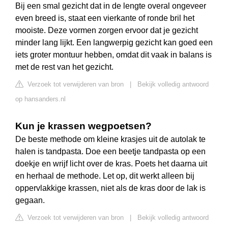
Bij een smal gezicht dat in de lengte overal ongeveer
even breed is, staat een vierkante of ronde bril het
mooiste. Deze vormen zorgen ervoor dat je gezicht
minder lang lijkt. Een langwerpig gezicht kan goed een
iets groter montuur hebben, omdat dit vaak in balans is
met de rest van het gezicht.
Verzoek tot verwijderen van bron
|
Bekijk volledig antwoord
op hansanders.nl
Kun je krassen wegpoetsen?
De beste methode om kleine krasjes uit de autolak te
halen is tandpasta. Doe een beetje tandpasta op een
doekje en wrijf licht over de kras. Poets het daarna uit
en herhaal de methode. Let op, dit werkt alleen bij
oppervlakkige krassen, niet als de kras door de lak is
gegaan.
Verzoek tot verwijderen van bron
|
Bekijk volledig antwoord