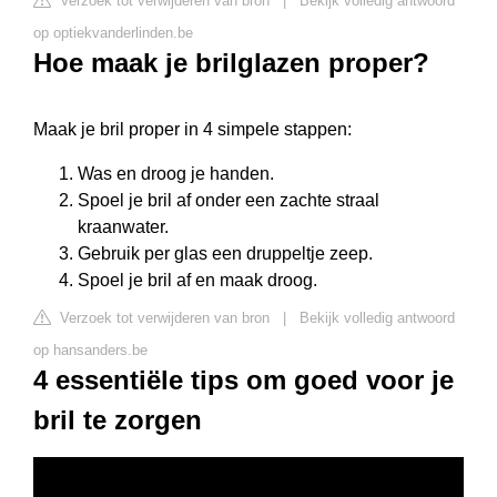
Verzoek tot verwijderen van bron
|
Bekijk volledig antwoord
op optiekvanderlinden.be
Hoe maak je brilglazen proper?
Maak je bril proper in 4 simpele stappen:
Was en droog je handen.
Spoel je bril af onder een zachte straal
kraanwater.
Gebruik per glas een druppeltje zeep.
Spoel je bril af en maak droog.
Verzoek tot verwijderen van bron
|
Bekijk volledig antwoord
op hansanders.be
4 essentiële tips om goed voor je
bril te zorgen