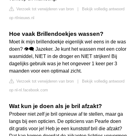
Verzoek tot verwijderen van bron
|
Bekijk volledig antwoord
op rtlnieuws.nl
Hoe vaak Brillendoekjes wassen?
Moet ik mijn brillendoekje eigenlijk wel eens in de was
doen? 👁️‍🗨️ Jazeker. Je kunt het wassen met een color
wasmiddel, NIET in de droger en NIET strijken! Bij
dagelijks gebruik was je het ongeveer 1 keer per 3
maanden voor een optimaal zicht.
Verzoek tot verwijderen van bron
|
Bekijk volledig antwoord
op nl-nl.facebook.com
Wat kun je doen als je bril afzakt?
Probeer niet zelf je bril opnieuw af te stellen, maar ga
langs bij een opticien. De opticiens van Pearle doen
dit gratis voor je! Heb je een kunststof bril die afzakt?
Dat kan komen doordat de zijkanten lichtjes vervormen