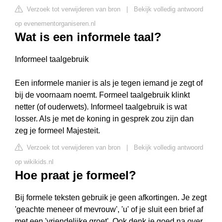
Verzoek tot verwijderen van bron
|
Bekijk volledig antwoord
op evenementorganiseren.nl
Wat is een informele taal?
Informeel taalgebruik
Een informele manier is als je tegen iemand je zegt of
bij de voornaam noemt. Formeel taalgebruik klinkt
netter (of ouderwets). Informeel taalgebruik is wat
losser. Als je met de koning in gesprek zou zijn dan
zeg je formeel Majesteit.
Verzoek tot verwijderen van bron
|
Bekijk volledig antwoord
op wikikids.nl
Hoe praat je formeel?
Bij formele teksten gebruik je geen afkortingen. Je zegt
'geachte meneer of mevrouw', 'u' of je sluit een brief af
met een 'vriendelijke groet'. Ook denk je goed na over