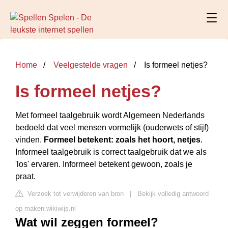
Home
Veelgestelde vragen
Is formeel netjes?
Is formeel netjes?
Met
formeel taalgebruik
wordt Algemeen Nederlands
bedoeld dat veel mensen vormelijk (ouderwets of stijf)
vinden.
Formeel betekent: zoals het hoort, netjes
.
Informeel taalgebruik is correct taalgebruik dat we als
'los' ervaren. Informeel betekent gewoon, zoals je
praat.
Verzoek tot verwijderen van bron
|
Bekijk volledig antwoord
op maken.wikiwijs.nl
Wat wil zeggen formeel?