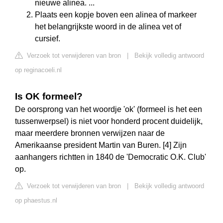
nieuwe alinea. ...
Plaats een kopje boven een alinea of markeer
het belangrijkste woord in de alinea vet of
cursief.
Verzoek tot verwijderen van bron
|
Bekijk volledig antwoord
op reginacoeli.nl
Is OK formeel?
De oorsprong van het woordje 'ok' (formeel is het een
tussenwerpsel) is niet voor honderd procent duidelijk,
maar meerdere bronnen verwijzen naar de
Amerikaanse president Martin van Buren. [4] Zijn
aanhangers richtten in 1840 de 'Democratic O.K. Club'
op.
Verzoek tot verwijderen van bron
|
Bekijk volledig antwoord
op phaestus.nl