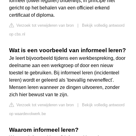
formeel (ofwel regulier) onderwijs, in principe niet
gericht op het behalen van een officieel erkend
certificaat of diploma.
Verzoek tot verwijderen van bron
|
Bekijk volledig antwoord
op cbs.nl
Wat is een voorbeeld van informeel leren?
Je leert bijvoorbeeld tijdens een werkbespreking, door
deelname aan een werkgroep of door een nieuw
toestel te gebruiken. Bij informeel leren (incidenteel
leren) wordt er geleerd als 'toevallig neveneffect'.
Mensen leren wanneer ze dingen uitvoeren, zonder
zich hier bewust van te zijn.
Verzoek tot verwijderen van bron
|
Bekijk volledig antwoord
op waardevolwerk.be
Waarom informeel leren?