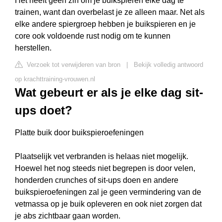
Het heeft geen zin om je buikspieren elke dag te
trainen, want dan overbelast je ze alleen maar. Net als
elke andere spiergroep hebben je buikspieren en je
core ook voldoende rust nodig om te kunnen
herstellen.
Verzoek tot verwijderen van bron
|
Bekijk volledig antwoord
op krachttraining-vrouwen.nl
Wat gebeurt er als je elke dag sit-
ups doet?
Platte buik door buikspieroefeningen
Plaatselijk vet verbranden is helaas niet mogelijk.
Hoewel het nog steeds niet begrepen is door velen,
honderden crunches of sit-ups doen en andere
buikspieroefeningen zal je geen vermindering van de
vetmassa op je buik opleveren en ook niet zorgen dat
je abs zichtbaar gaan worden.