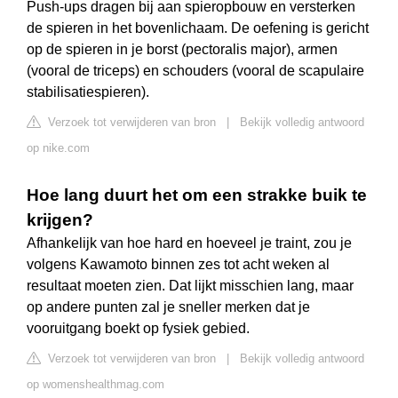
Push-ups dragen bij aan spieropbouw en versterken
de spieren in het bovenlichaam. De oefening is gericht
op de spieren in je borst (pectoralis major), armen
(vooral de triceps) en schouders (vooral de scapulaire
stabilisatiespieren).
Verzoek tot verwijderen van bron
|
Bekijk volledig antwoord
op nike.com
Hoe lang duurt het om een strakke buik te
krijgen?
Afhankelijk van hoe hard en hoeveel je traint, zou je
volgens Kawamoto binnen zes tot acht weken al
resultaat moeten zien. Dat lijkt misschien lang, maar
op andere punten zal je sneller merken dat je
vooruitgang boekt op fysiek gebied.
Verzoek tot verwijderen van bron
|
Bekijk volledig antwoord
op womenshealthmag.com