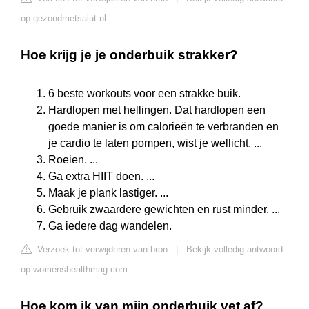
op gezondmetsalut.nl
Hoe krijg je je onderbuik strakker?
6 beste workouts voor een strakke buik.
Hardlopen met hellingen. Dat hardlopen een
goede manier is om calorieën te verbranden en
je cardio te laten pompen, wist je wellicht. ...
Roeien. ...
Ga extra HIIT doen. ...
Maak je plank lastiger. ...
Gebruik zwaardere gewichten en rust minder. ...
Ga iedere dag wandelen.
Verzoek tot verwijderen van bron
|
Bekijk volledig antwoord
op womenshealthmag.com
Hoe kom ik van mijn onderbuik vet af?