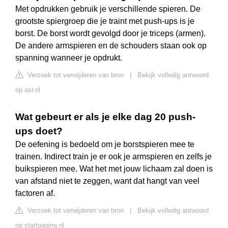
Met opdrukken gebruik je verschillende spieren. De
grootste spiergroep die je traint met push-ups is je
borst. De borst wordt gevolgd door je triceps (armen).
De andere armspieren en de schouders staan ook op
spanning wanneer je opdrukt.
Verzoek tot verwijderen van bron
|
Bekijk volledig antwoord
op asr.nl
Wat gebeurt er als je elke dag 20 push-
ups doet?
De oefening is bedoeld om je borstspieren mee te
trainen. Indirect train je er ook je armspieren en zelfs je
buikspieren mee. Wat het met jouw lichaam zal doen is
van afstand niet te zeggen, want dat hangt van veel
factoren af.
Verzoek tot verwijderen van bron
|
Bekijk volledig antwoord
op startpagina.nl