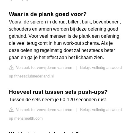
Waar is de plank goed voor?
Vooral de spieren in de rug, billen, buik, bovenbenen,
schouders en armen worden bij deze oefening goed
getraind. Voor veel mensen is de plank een oefening
die veel terugkomt in hun work-out schema. Als je
deze oefening regelmatig doet zal het steeds beter
gaan en ga je het effect aan het lichaam zien.
Verzoek tot verwijderen van bron
|
Bekijk volledig antwoord
op fitnessclubnederland.nl
Hoeveel rust tussen sets push-ups?
Tussen de sets neem je 60-120 seconden rust.
Verzoek tot verwijderen van bron
|
Bekijk volledig antwoord
op menshealth.com