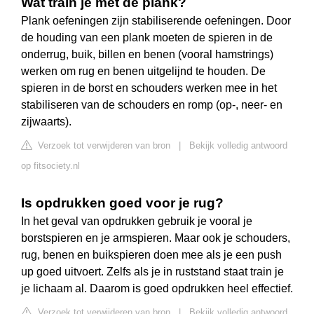
Wat train je met de plank?
Plank oefeningen zijn stabiliserende oefeningen. Door
de houding van een plank moeten de spieren in de
onderrug, buik, billen en benen (vooral hamstrings)
werken om rug en benen uitgelijnd te houden. De
spieren in de borst en schouders werken mee in het
stabiliseren van de schouders en romp (op-, neer- en
zijwaarts).
Verzoek tot verwijderen van bron
|
Bekijk volledig antwoord
op fitsociety.nl
Is opdrukken goed voor je rug?
In het geval van opdrukken gebruik je vooral je
borstspieren en je armspieren. Maar ook je schouders,
rug, benen en buikspieren doen mee als je een push
up goed uitvoert. Zelfs als je in ruststand staat train je
je lichaam al. Daarom is goed opdrukken heel effectief.
Verzoek tot verwijderen van bron
|
Bekijk volledig antwoord