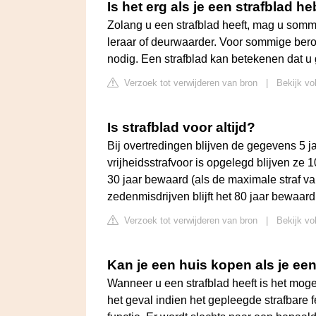
Is het erg als je een strafblad he
Zolang u een strafblad heeft, mag u somm
leraar of deurwaarder. Voor sommige ber
nodig. Een strafblad kan betekenen dat u 
Verzoek tot verwijderen van bron
|
Bekijk vol
Is strafblad voor altijd?
Bij overtredingen blijven de gegevens 5 ja
vrijheidsstrafvoor is opgelegd blijven ze 10
30 jaar bewaard (als de maximale straf van h
zedenmisdrijven blijft het 80 jaar bewaard
Verzoek tot verwijderen van bron
|
Bekijk vo
Kan je een huis kopen als je een
Wanneer u een strafblad heeft is het mog
het geval indien het gepleegde strafbare f