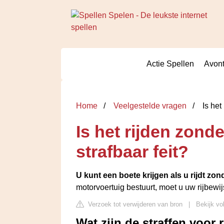
Actie Spellen
Avont
Home
Veelgestelde vragen
Is het 
Is het rijden zonde
strafbaar feit?
U kunt een boete krijgen als u rijdt zond
motorvoertuig bestuurt, moet u uw rijbewij
Verzoek tot verwijderen van bron
|
Bekijk vo
Wat zijn de straffen voor 