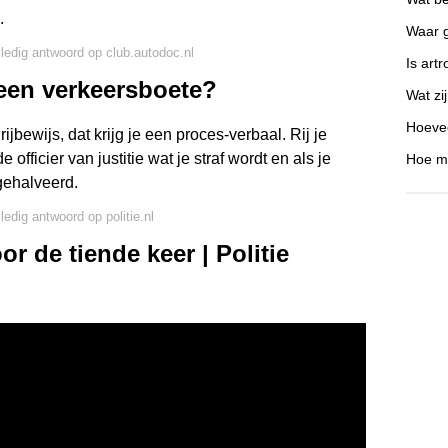
.
Waar g
lledig antwoord op club.autodoc.nl
Is art
s een verkeersboete?
Wat zi
Hoevee
ijbewijs, dat krijg je een proces-verbaal. Rij je
 officier van justitie wat je straf wordt en als je
Hoe ma
gehalveerd.
ledig antwoord op politie.nl
or de tiende keer | Politie