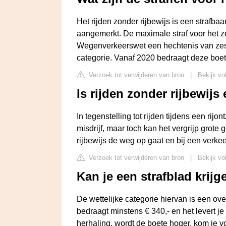
Het rijden zonder rijbewijs is een strafbaa
aangemerkt. De maximale straf voor het zon
Wegenverkeerswet een hechtenis van ze
categorie. Vanaf 2020 bedraagt deze boete
Verzoek tot verwijderen van bron
|
Bekijk vo
Is rijden zonder rijbewijs
In tegenstelling tot rijden tijdens een rij
misdrijf, maar toch kan het vergrijp gro
rijbewijs de weg op gaat en bij een verkee
Verzoek tot verwijderen van bron
|
Bekijk vo
Kan je een strafblad krijg
De wettelijke categorie hiervan is een ove
bedraagt minstens € 340,- en het levert j
herhaling, wordt de boete hoger, kom je v