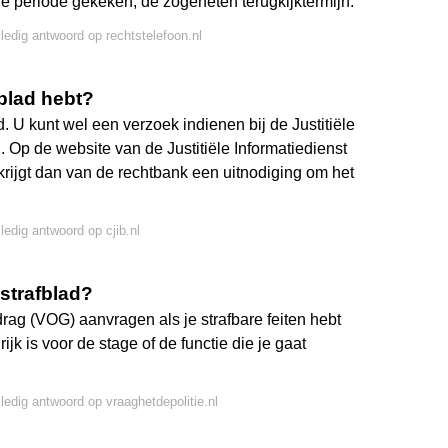
de periode gekeken, de zogeheten terugkijktermijn.
lledig antwoord op rechtstelefoon.nl
fblad hebt?
. U kunt wel een verzoek indienen bij de Justitiële
n. Op de website van de Justitiële Informatiedienst
krijgt dan van de rechtbank een uitnodiging om het
ledig antwoord op cjib.nl
strafblad?
drag (VOG) aanvragen als je strafbare feiten hebt
rijk is voor de stage of de functie die je gaat
lledig antwoord op vraaghetdepolitie.nl