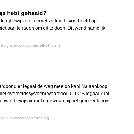
wijs hebt gehaald?
e rijbewijs op internet zetten, bijvoorbeeld op
niet aan te raden om dit te doen. Dit werkt namelijk
lledig antwoord op pascalholthuis.nl
aardoor u er legaal de weg mee op kan! Na aankoop
n het overheidssysteem waardoor u 100% legaal kunt
an uw rijbewijs vraagt u gewoon bij het gemeentehuis
lledig antwoord op vetron.org