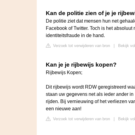
Kan de politie zien of je je rijbe
De politie ziet dat mensen hun net gehaald
Facebook of Twitter. Toch is het absoluut 
identiteitsfraude in de hand.
Verzoek tot verwijderen van bron
|
Bekijk vo
Kan je je rijbewijs kopen?
Rijbewijs Kopen;
Dit rijbewijs wordt RDW geregistreerd w
staan uw gegevens net als ieder ander i
rijden. Bij vernieuwing of het verliezen v
een nieuwe aan!
Verzoek tot verwijderen van bron
|
Bekijk vo