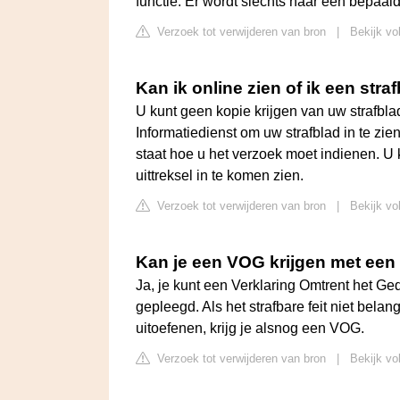
functie. Er wordt slechts naar een bepaal
Verzoek tot verwijderen van bron
|
Bekijk vo
Kan ik online zien of ik een stra
U kunt geen kopie krijgen van uw strafblad
Informatiedienst om uw strafblad in te zie
staat hoe u het verzoek moet indienen. U 
uittreksel in te komen zien.
Verzoek tot verwijderen van bron
|
Bekijk vol
Kan je een VOG krijgen met een 
Ja, je kunt een Verklaring Omtrent het Ge
gepleegd. Als het strafbare feit niet belang
uitoefenen, krijg je alsnog een VOG.
Verzoek tot verwijderen van bron
|
Bekijk vo