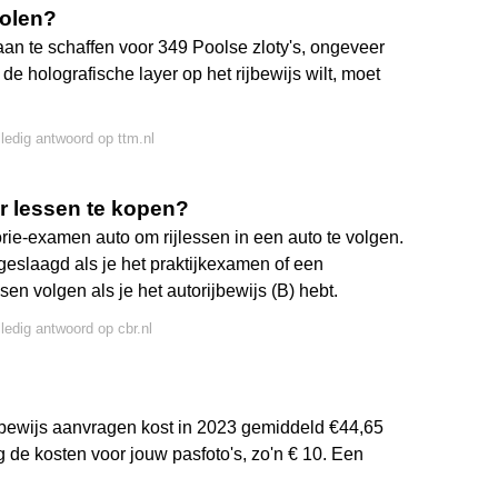
Polen?
aan te schaffen voor 349 Poolse zloty's, ongeveer
e holografische layer op het rijbewijs wilt, moet
lledig antwoord op ttm.nl
er lessen te kopen?
eorie-examen auto om rijlessen in een auto te volgen.
geslaagd als je het praktijkexamen of een
sen volgen als je het autorijbewijs (B) hebt.
lledig antwoord op cbr.nl
jbewijs aanvragen kost in 2023 gemiddeld €44,65
 de kosten voor jouw pasfoto's, zo'n € 10. Een