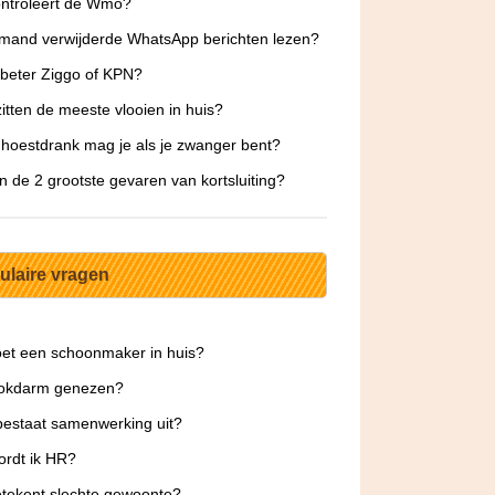
ntroleert de Wmo?
mand verwijderde WhatsApp berichten lezen?
 beter Ziggo of KPN?
itten de meeste vlooien in huis?
hoestdrank mag je als je zwanger bent?
jn de 2 grootste gevaren van kortsluiting?
ulaire vragen
et een schoonmaker in huis?
lokdarm genezen?
estaat samenwerking uit?
rdt ik HR?
tekent slechte gewoonte?