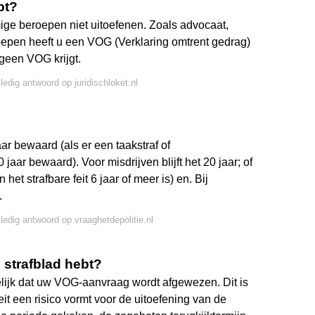
bt?
ige beroepen niet uitoefenen. Zoals advocaat,
oepen heeft u een VOG (Verklaring omtrent gedrag)
geen VOG krijgt.
ledig antwoord op juridischloket.nl
ar bewaard (als er een taakstraf of
 jaar bewaard). Voor misdrijven blijft het 20 jaar; of
et strafbare feit 6 jaar of meer is) en. Bij
.
lledig antwoord op vraaghetdepolitie.nl
 strafblad hebt?
elijk dat uw VOG-aanvraag wordt afgewezen. Dit is
eit een risico vormt voor de uitoefening van de