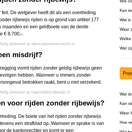
Wie co
Kan ie
r feit. De wetgever heeft dit als een overtreding
der rijbewijs rijden is op grond van artikel 177
Wat is
s maanden en een geldboete van de derde
Waar z
 € 8.700,-.
Welke 
lledig antwoord op advocaatverkeersrecht.nl
Wat zi
 een misdrijf?
ontzegging vormt rijden zonder geldig rijbewijs geen
Pop
te gevolgen hebben. Wanneer u immers zonder
rsongeval betrokken raakt, bent u niet verzekerd.
lledig antwoord op ingevorderd-rijbewijs.nl
Wat do
en voor rijden zonder rijbewijs?
Kan s
Waar b
rtreding. De boete van het rijden zonder rijbewijs
Hoe wo
e tevens een strafblad op. Wanneer er sprake is van
oor de kantonrechter en komt er een
Wat be