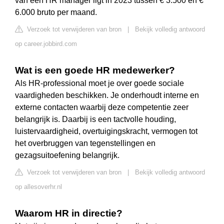
van een HR manager ligt in 2023 tussen € 3.500 en €
6.000 bruto per maand.
Verzoek tot verwijderen van bron
|
Bekijk volledig antwoord
op career.jobbird.com
Wat is een goede HR medewerker?
Als HR-professional moet je over goede sociale
vaardigheden beschikken. Je onderhoudt interne en
externe contacten waarbij deze competentie zeer
belangrijk is. Daarbij is een tactvolle houding,
luistervaardigheid, overtuigingskracht, vermogen tot
het overbruggen van tegenstellingen en
gezagsuitoefening belangrijk.
Verzoek tot verwijderen van bron
|
Bekijk volledig antwoord
op allesoverhr.nl
Waarom HR in directie?