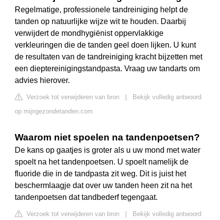
Regelmatige, professionele tandreiniging helpt de
tanden op natuurlijke wijze wit te houden. Daarbij
verwijdert de mondhygiënist oppervlakkige
verkleuringen die de tanden geel doen lijken. U kunt
de resultaten van de tandreiniging kracht bijzetten met
een dieptereinigingstandpasta. Vraag uw tandarts om
advies hierover.
Verzoek tot verwijderen van bron
|
Bekijk volledig antwoord
op mijngezondetanden.com
Waarom niet spoelen na tandenpoetsen?
De kans op gaatjes is groter als u uw mond met water
spoelt na het tandenpoetsen. U spoelt namelijk de
fluoride die in de tandpasta zit weg. Dit is juist het
beschermlaagje dat over uw tanden heen zit na het
tandenpoetsen dat tandbederf tegengaat.
Verzoek tot verwijderen van bron
|
Bekijk volledig antwoord