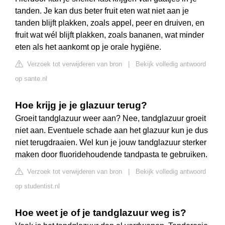
tanden. Je kan dus beter fruit eten wat niet aan je
tanden blijft plakken, zoals appel, peer en druiven, en
fruit wat wél blijft plakken, zoals bananen, wat minder
eten als het aankomt op je orale hygiëne.
Verzoek tot verwijderen van bron
|
Bekijk volledig antwoord
op sante.nl
Hoe krijg je je glazuur terug?
Groeit tandglazuur weer aan? Nee, tandglazuur groeit
niet aan. Eventuele schade aan het glazuur kun je dus
niet terugdraaien. Wel kun je jouw tandglazuur sterker
maken door fluoridehoudende tandpasta te gebruiken.
Verzoek tot verwijderen van bron
|
Bekijk volledig antwoord
op studentist.nl
Hoe weet je of je tandglazuur weg is?