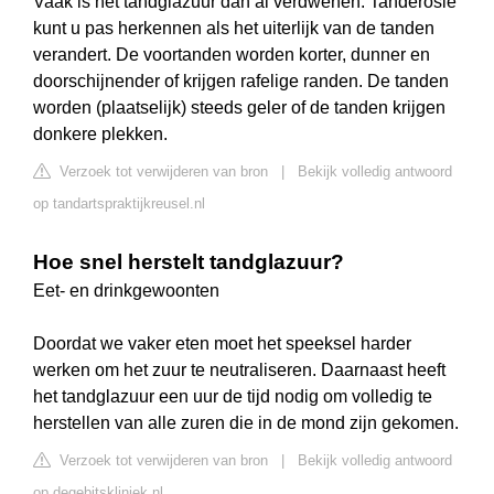
Vaak is het tandglazuur dan al verdwenen. Tanderosie
kunt u pas herkennen als het uiterlijk van de tanden
verandert. De voortanden worden korter, dunner en
doorschijnender of krijgen rafelige randen. De tanden
worden (plaatselijk) steeds geler of de tanden krijgen
donkere plekken.
Verzoek tot verwijderen van bron
|
Bekijk volledig antwoord
op tandartspraktijkreusel.nl
Hoe snel herstelt tandglazuur?
Eet- en drinkgewoonten
Doordat we vaker eten moet het speeksel harder
werken om het zuur te neutraliseren. Daarnaast heeft
het tandglazuur een uur de tijd nodig om volledig te
herstellen van alle zuren die in de mond zijn gekomen.
Verzoek tot verwijderen van bron
|
Bekijk volledig antwoord
op degebitskliniek.nl