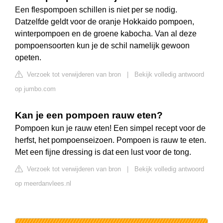
Een flespompoen schillen is niet per se nodig.
Datzelfde geldt voor de oranje Hokkaido pompoen,
winterpompoen en de groene kabocha. Van al deze
pompoensoorten kun je de schil namelijk gewoon
opeten.
Verzoek tot verwijderen van bron
|
Bekijk volledig antwoord
op jumbo.com
Kan je een pompoen rauw eten?
Pompoen kun je rauw eten! Een simpel recept voor de
herfst, het pompoenseizoen. Pompoen is rauw te eten.
Met een fijne dressing is dat een lust voor de tong.
Verzoek tot verwijderen van bron
|
Bekijk volledig antwoord
op meerdanvlees.nl