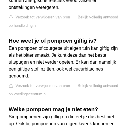
kunnen allergische reacties veroorzaken en
ontstekingen verergeren.
Verzoek tot verwijderen van bron
|
Bekijk volledig antwoord
op hondleiding.nl
Hoe weet je of pompoen giftig is?
Een pompoen of courgette uit eigen tuin kan giftig zijn
als het bitter smaakt. Je kunt deze dan het beste
uitspugen en niet verder opeten. Er kan dan namelijk
een giftige stof inzitten, ook wel cucurbitacines
genoemd.
Verzoek tot verwijderen van bron
|
Bekijk volledig antwoord
op voedingscentrum.nl
Welke pompoen mag je niet eten?
Sierpompoenen zijn giftig en die eet je dus best niet
op. Ook bij pompoenen van eigen kweek kunnen er