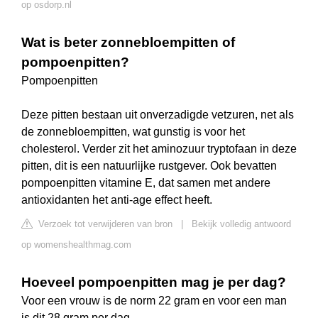
op osdorp.nl
Wat is beter zonnebloempitten of
pompoenpitten?
Pompoenpitten
Deze pitten bestaan uit onverzadigde vetzuren, net als
de zonnebloempitten, wat gunstig is voor het
cholesterol. Verder zit het aminozuur tryptofaan in deze
pitten, dit is een natuurlijke rustgever. Ook bevatten
pompoenpitten vitamine E, dat samen met andere
antioxidanten het anti-age effect heeft.
Verzoek tot verwijderen van bron
|
Bekijk volledig antwoord
op womenshealthmag.com
Hoeveel pompoenpitten mag je per dag?
Voor een vrouw is de norm 22 gram en voor een man
is dit 28 gram per dag.