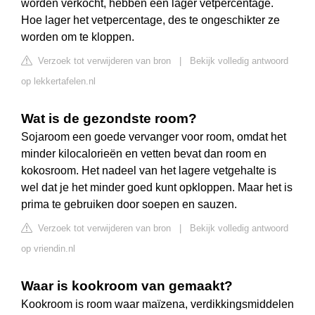
worden verkocht, hebben een lager vetpercentage.
Hoe lager het vetpercentage, des te ongeschikter ze
worden om te kloppen.
Verzoek tot verwijderen van bron
|
Bekijk volledig antwoord
op lekkertafelen.nl
Wat is de gezondste room?
Sojaroom een goede vervanger voor room, omdat het
minder kilocalorieën en vetten bevat dan room en
kokosroom. Het nadeel van het lagere vetgehalte is
wel dat je het minder goed kunt opkloppen. Maar het is
prima te gebruiken door soepen en sauzen.
Verzoek tot verwijderen van bron
|
Bekijk volledig antwoord
op vriendin.nl
Waar is kookroom van gemaakt?
Kookroom is room waar maïzena, verdikkingsmiddelen