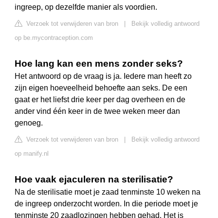
ingreep, op dezelfde manier als voordien.
Verzoek tot verwijderen van bron
|
Bekijk volledig antwoord
op be.mycontraception.com
Hoe lang kan een mens zonder seks?
Het antwoord op de vraag is ja. Iedere man heeft zo
zijn eigen hoeveelheid behoefte aan seks. De een
gaat er het liefst drie keer per dag overheen en de
ander vind één keer in de twee weken meer dan
genoeg.
Verzoek tot verwijderen van bron
|
Bekijk volledig antwoord
op manify.nl
Hoe vaak ejaculeren na sterilisatie?
Na de sterilisatie moet je zaad tenminste 10 weken na
de ingreep onderzocht worden. In die periode moet je
tenminste 20 zaadlozingen hebben gehad. Het is