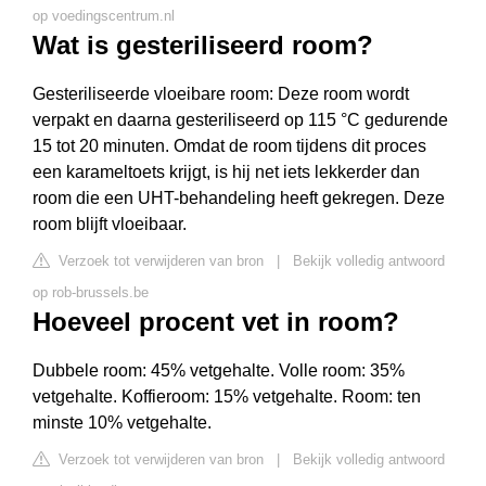
op voedingscentrum.nl
Wat is gesteriliseerd room?
Gesteriliseerde vloeibare room: Deze room wordt
verpakt en daarna gesteriliseerd op 115 °C gedurende
15 tot 20 minuten. Omdat de room tijdens dit proces
een karameltoets krijgt, is hij net iets lekkerder dan
room die een UHT-behandeling heeft gekregen. Deze
room blijft vloeibaar.
Verzoek tot verwijderen van bron
|
Bekijk volledig antwoord
op rob-brussels.be
Hoeveel procent vet in room?
Dubbele room: 45% vetgehalte. Volle room: 35%
vetgehalte. Koffieroom: 15% vetgehalte. Room: ten
minste 10% vetgehalte.
Verzoek tot verwijderen van bron
|
Bekijk volledig antwoord