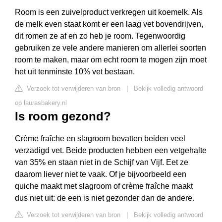
Room is een zuivelproduct verkregen uit koemelk. Als
de melk even staat komt er een laag vet bovendrijven,
dit romen ze af en zo heb je room. Tegenwoordig
gebruiken ze vele andere manieren om allerlei soorten
room te maken, maar om echt room te mogen zijn moet
het uit tenminste 10% vet bestaan.
Verzoek tot verwijderen van bron
|
Bekijk volledig antwoord
op laurasbakery.nl
Is room gezond?
Crème fraîche en slagroom bevatten beiden veel
verzadigd vet. Beide producten hebben een vetgehalte
van 35% en staan niet in de Schijf van Vijf. Eet ze
daarom liever niet te vaak. Of je bijvoorbeeld een
quiche maakt met slagroom of crème fraîche maakt
dus niet uit: de een is niet gezonder dan de andere.
Verzoek tot verwijderen van bron
|
Bekijk volledig antwoord