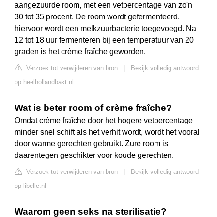
aangezuurde room, met een vetpercentage van zo'n
30 tot 35 procent. De room wordt gefermenteerd,
hiervoor wordt een melkzuurbacterie toegevoegd. Na
12 tot 18 uur fermenteren bij een temperatuur van 20
graden is het crème fraîche geworden.
Verzoek tot verwijderen van bron
|
Bekijk volledig antwoord
op heelhollandbakt.nl
Wat is beter room of crème fraîche?
Omdat crème fraîche door het hogere vetpercentage
minder snel schift als het verhit wordt, wordt het vooral
door warme gerechten gebruikt. Zure room is
daarentegen geschikter voor koude gerechten.
Verzoek tot verwijderen van bron
|
Bekijk volledig antwoord
op libelle.nl
Waarom geen seks na sterilisatie?