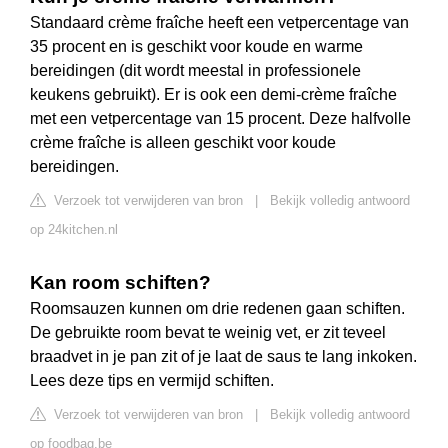
Standaard crème fraîche heeft een vetpercentage van
35 procent en is geschikt voor koude en warme
bereidingen (dit wordt meestal in professionele
keukens gebruikt). Er is ook een demi-crème fraîche
met een vetpercentage van 15 procent. Deze halfvolle
crème fraîche is alleen geschikt voor koude
bereidingen.
Verzoek tot verwijderen van bron
|
Bekijk volledig antwoord
op 24kitchen.nl
Kan room schiften?
Roomsauzen kunnen om drie redenen gaan schiften.
De gebruikte room bevat te weinig vet, er zit teveel
braadvet in je pan zit of je laat de saus te lang inkoken.
Lees deze tips en vermijd schiften.
Verzoek tot verwijderen van bron
|
Bekijk volledig antwoord
op foodbag.be