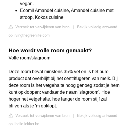
vegan.
Ecomil Amandel cuisine, Amandel cuisine met
stroop, Kokos cuisine.
Verzoek tot verwijderen van bron
|
Bekijk volledig antwoord
op livingthegreenlife.com
Hoe wordt volle room gemaakt?
Volle room/slagroom
Deze room bevat minstens 35% vet en is het pure
product dat overblijft bij het centrifugeren van melk. Bij
deze room is het vetgehalte hoog genoeg zodat je hem
kunt opkloppen; vandaar de naam 'slagroom'. Hoe
hoger het vetgehalte, hoe langer de room stijf zal
blijven als je 'm opklopt.
Verzoek tot verwijderen van bron
|
Bekijk volledig antwoord
op libelle-lekker.be