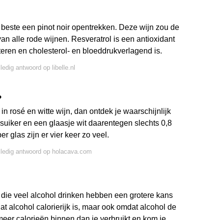
t beste een pinot noir opentrekken. Deze wijn zou de
an alle rode wijnen. Resveratrol is een antioxidant
eren en cholesterol- en bloeddrukverlagend is.
ledig antwoord op libelle.nl
?
n rosé en witte wijn, dan ontdek je waarschijnlijk
suiker en een glaasje wit daarentegen slechts 0,8
r glas zijn er vier keer zo veel.
lledig antwoord op holacava.com
die veel alcohol drinken hebben een grotere kans
at alcohol calorierijk is, maar ook omdat alcohol de
l meer calorieën binnen dan je verbruikt en kom je