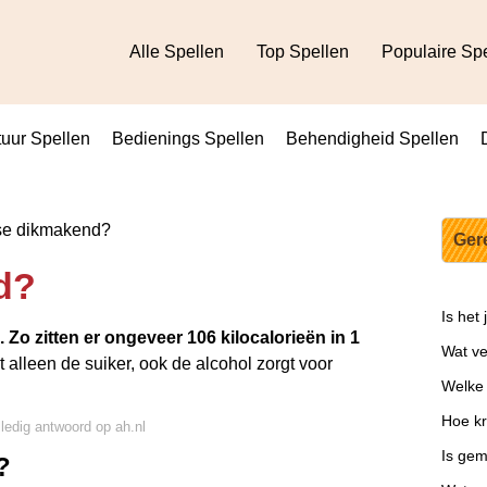
Alle Spellen
Top Spellen
Populaire Sp
uur Spellen
Bedienings Spellen
Behendigheid Spellen
se dikmakend?
Ger
d?
Is het
.
Zo zitten er ongeveer 106 kilocalorieën in 1
Wat ve
et alleen de suiker, ook de alcohol zorgt voor
Welke
Hoe kr
lledig antwoord op ah.nl
Is gem
?