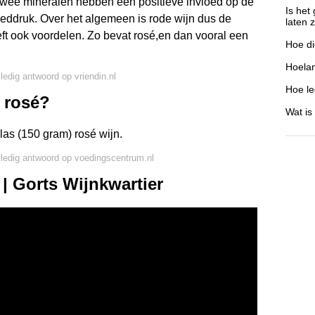
wee mineralen hebben een positieve invloed op de
Is het
oeddruk. Over het algemeen is rode wijn dus de
laten z
t ook voordelen. Zo bevat rosé,en dan vooral een
Hoe di
Hoelan
lledig antwoord op vriendin.nl
Hoe lee
n rosé?
Wat is
glas (150 gram) rosé wijn.
lledig antwoord op voedingscentrum.nl
| Gorts Wijnkwartier