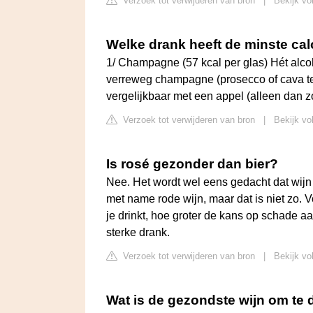
Verzoek tot verwijderen van bron
|
Bekijk vol
Welke drank heeft de minste cal
1/ Champagne (57 kcal per glas) Hét alco
verreweg champagne (prosecco of cava telt 
vergelijkbaar met een appel (alleen dan 
Verzoek tot verwijderen van bron
|
Bekijk vo
Is rosé gezonder dan bier?
Nee. Het wordt wel eens gedacht dat wijn
met name rode wijn, maar dat is niet zo. V
je drinkt, hoe groter de kans op schade aa
sterke drank.
Verzoek tot verwijderen van bron
|
Bekijk vo
Wat is de gezondste wijn om te 