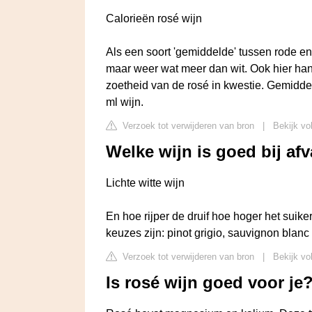
Calorieën rosé wijn
Als een soort 'gemiddelde' tussen rode en
maar weer wat meer dan wit. Ook hier hang
zoetheid van de rosé in kwestie. Gemidde
ml wijn.
Verzoek tot verwijderen van bron
|
Bekijk vo
Welke wijn is goed bij afv
Lichte witte wijn
En hoe rijper de druif hoe hoger het suike
keuzes zijn: pinot grigio, sauvignon blanc 
Verzoek tot verwijderen van bron
|
Bekijk vo
Is rosé wijn goed voor je