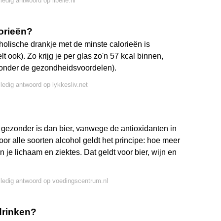
ledig antwoord op libelle.nl
orieën?
holische drankje met de minste calorieën is
ook). Zo krijg je per glas zo'n 57 kcal binnen,
zonder de gezondheidsvoordelen).
lledig antwoord op lykkesliv.net
 gezonder is dan bier, vanwege de antioxidanten in
oor alle soorten alcohol geldt het principe: hoe meer
n je lichaam en ziektes. Dat geldt voor bier, wijn en
lledig antwoord op voedingscentrum.nl
drinken?