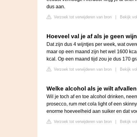
dus aan.
Verzoek tot verwijderen van bron
|
Bekijk vo
Hoeveel val je af als je geen wij
Dat zijn dus 4 wijntjes per week, wat over
maar op een maand zijn het wel 1600 kcal 
kcal. Op een maand tijd zou je dus 170 gr
Verzoek tot verwijderen van bron
|
Bekijk vol
Welke alcohol als je wilt afvalle
Wil je toch af en toe alcohol drinken, nee
prosecco, rum met cola light of een skinny
enorme hoeveelheid aan suiker en dat voo
Verzoek tot verwijderen van bron
|
Bekijk vo