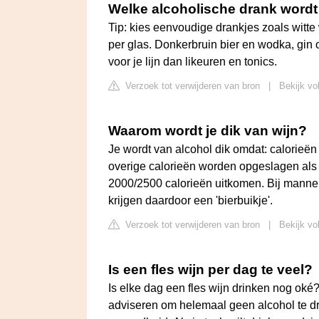
Welke alcoholische drank wordt 
Tip: kies eenvoudige drankjes zoals witte
per glas. Donkerbruin bier en wodka, gin o
voor je lijn dan likeuren en tonics.
Verzoek tot verwijderen van bron
|
Bekijk vo
Waarom wordt je dik van wijn?
Je wordt van alcohol dik omdat: calorieën
overige calorieën worden opgeslagen als 
2000/2500 calorieën uitkomen. Bij mannen g
krijgen daardoor een 'bierbuikje'.
Verzoek tot verwijderen van bron
|
Bekijk vol
Is een fles wijn per dag te veel?
Is elke dag een fles wijn drinken nog o
adviseren om helemaal geen alcohol te dri