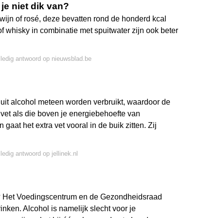
je niet dik van?
 wijn of rosé, deze bevatten rond de honderd kcal
f whisky in combinatie met spuitwater zijn ook beter
lledig antwoord op nieuwsblad.be
 uit alcohol meteen worden verbruikt, waardoor de
vet als die boven je energiebehoefte van
aat het extra vet vooral in de buik zitten. Zij
ledig antwoord op jellinek.nl
ké? Het Voedingscentrum en de Gezondheidsraad
nken. Alcohol is namelijk slecht voor je