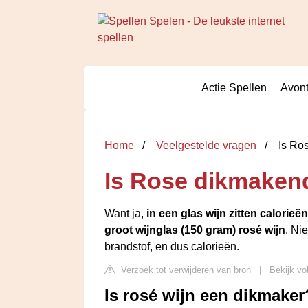
Actie Spellen
Avont
Home
Veelgestelde vragen
Is Ro
Is Rose dikmaken
Want ja,
in een glas wijn zitten calorieën
groot wijnglas (150 gram) rosé wijn
. Ni
brandstof, en dus calorieën.
Verzoek tot verwijderen van bron
|
Bekijk vo
Is rosé wijn een dikmaker