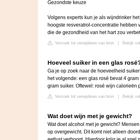
Gezondste keuze
Volgens experts kun je als wijndrinker he
hoogste resveratrol-concentratie hebben v
die de gezondheid van het hart zou verbet
Verzoek tot verwijderen van bron
|
Bekijk vol
Hoeveel suiker in een glas rosé
Ga je op zoek naar de hoeveelheid suiker i
het volgende: een glas rosé bevat 4 gram 
gram suiker. Oftewel: rosé wijn calorieën pe
Verzoek tot verwijderen van bron
|
Bekijk vo
Wat doet wijn met je gewicht?
Wat doet alcohol met je gewicht? Mensen 
op overgewicht. Dit komt niet alleen doord
eetlust verhoogt. Hierdoor krijg je al sne