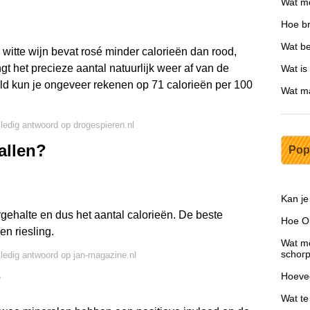
Wat moe
Hoe br
Wat be
 witte wijn bevat rosé minder calorieën dan rood,
t het precieze aantal natuurlijk weer af van de
Wat is
ld kun je ongeveer rekenen op 71 calorieën per 100
Wat ma
lledig antwoord op drogespieren.nl
allen?
Pop
Kan je
rgehalte en dus het aantal calorieën. De beste
Hoe Ou
en riesling.
Wat mo
schor
lledig antwoord op jan-magazine.nl
Hoevee
?
Wat te