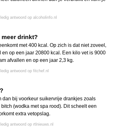
lledig antwoord op alcoholinfo.nl
n meer drinkt?
eenkomt met 400 kcal. Op zich is dat niet zoveel,
en op een jaar 20800 kcal. Een kilo vet is 9000
am afvallen en op een jaar 2,3 kg.
ledig antwoord op fitchef.nl
n?
m dan bij voorkeur suikervrije drankjes zoals
 bitch (wodka met spa rood). Dit scheelt een
rkomt extra vetopslag.
lledig antwoord op rtlnieuws.nl