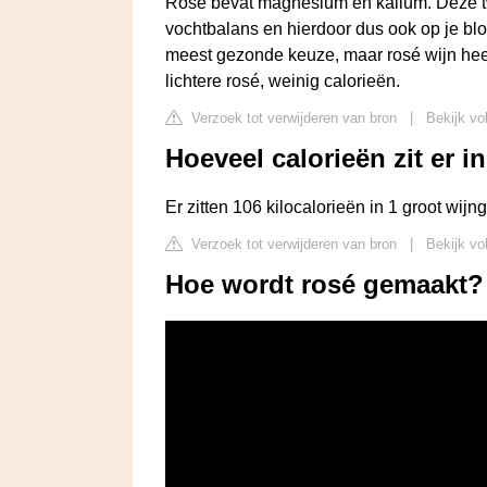
Rosé bevat magnesium en kalium. Deze t
vochtbalans en hierdoor dus ook op je bl
meest gezonde keuze, maar rosé wijn heef
lichtere rosé, weinig calorieën.
Verzoek tot verwijderen van bron
|
Bekijk vo
Hoeveel calorieën zit er i
Er zitten 106 kilocalorieën in 1 groot wijn
Verzoek tot verwijderen van bron
|
Bekijk vo
Hoe wordt rosé gemaakt? 