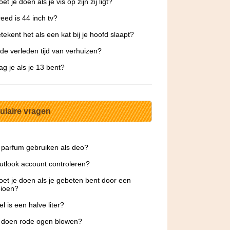
t je doen als je vis op zijn zij ligt?
eed is 44 inch tv?
tekent het als een kat bij je hoofd slaapt?
 de verleden tijd van verhuizen?
g je als je 13 bent?
ulaire vragen
 parfum gebruiken als deo?
tlook account controleren?
et je doen als je gebeten bent door een
pioen?
l is een halve liter?
 doen rode ogen blowen?