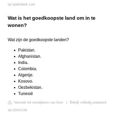
op spaindesk.com
Wat is het goedkoopste land om in te
wonen?
Wat zijn de goedkoopste landen?
Pakistan.
Afghanistan.
India.
Colombia.
Algerije.
Kosovo.
Oezbekistan.
Tunesië
Verzoek tot verwijderen van bron
|
Bekijk volledig antwoord
op zimmo.be