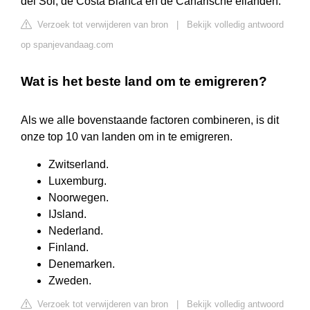
del Sol, de Costa Blanca en de Canarische eilanden.
Verzoek tot verwijderen van bron
|
Bekijk volledig antwoord
op spanjevandaag.com
Wat is het beste land om te emigreren?
Als we alle bovenstaande factoren combineren, is dit
onze top 10 van landen om in te emigreren.
Zwitserland.
Luxemburg.
Noorwegen.
IJsland.
Nederland.
Finland.
Denemarken.
Zweden.
Verzoek tot verwijderen van bron
|
Bekijk volledig antwoord