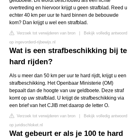
geldboete. Dit wordt beschouwd als een lichte
overtreding en hiervoor krijgt u geen strafblad. Reed u
echter 40 km per uur te hard binnen de bebouwde
kom? Dan krijgt u wel een strafblad.
Verzoek tot verwijderen van bron
|
Bekijk volledig antwoord
op ingevorderd-rijbewijs.nl
Wat is een strafbeschikking bij te
hard rijden?
Als u meer dan 50 km per uur te hard rijdt, krijgt u een
strafbeschikking. Het Openbaar Ministerie (OM)
bepaalt dan de hoogte van uw geldboete. Deze straf
komt op uw strafblad. U krijgt de strafbeschikking via
een brief van het CJIB met daarop de letter O.
Verzoek tot verwijderen van bron
|
Bekijk volledig antwoord
op juridischloket.nl
Wat gebeurt er als je 100 te hard