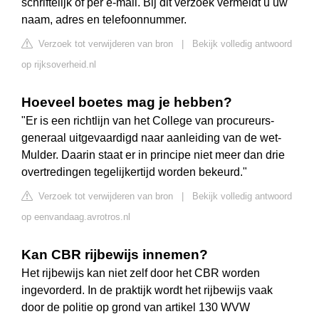
schriftelijk of per e-mail. Bij dit verzoek vermeldt u uw
naam, adres en telefoonnummer.
Verzoek tot verwijderen van bron
|
Bekijk volledig antwoord
op rijksoverheid.nl
Hoeveel boetes mag je hebben?
"Er is een richtlijn van het College van procureurs-
generaal uitgevaardigd naar aanleiding van de wet-
Mulder. Daarin staat er in principe niet meer dan drie
overtredingen tegelijkertijd worden bekeurd."
Verzoek tot verwijderen van bron
|
Bekijk volledig antwoord
op eenvandaag.avrotros.nl
Kan CBR rijbewijs innemen?
Het rijbewijs kan niet zelf door het CBR worden
ingevorderd. In de praktijk wordt het rijbewijs vaak
door de politie op grond van artikel 130 WVW