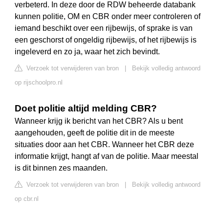
verbeterd. In deze door de RDW beheerde databank
kunnen politie, OM en CBR onder meer controleren of
iemand beschikt over een rijbewijs, of sprake is van
een geschorst of ongeldig rijbewijs, of het rijbewijs is
ingeleverd en zo ja, waar het zich bevindt.
Verzoek tot verwijderen van bron
|
Bekijk volledig antwoord
op rijschoolpro.nl
Doet politie altijd melding CBR?
Wanneer krijg ik bericht van het CBR? Als u bent
aangehouden, geeft de politie dit in de meeste
situaties door aan het CBR. Wanneer het CBR deze
informatie krijgt, hangt af van de politie. Maar meestal
is dit binnen zes maanden.
Verzoek tot verwijderen van bron
|
Bekijk volledig antwoord
op cbr.nl