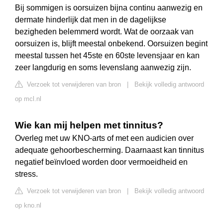
Bij sommigen is oorsuizen bijna continu aanwezig en
dermate hinderlijk dat men in de dagelijkse
bezigheden belemmerd wordt. Wat de oorzaak van
oorsuizen is, blijft meestal onbekend. Oorsuizen begint
meestal tussen het 45ste en 60ste levensjaar en kan
zeer langdurig en soms levenslang aanwezig zijn.
Verzoek tot verwijderen van bron
|
Bekijk volledig antwoord
op mcl.nl
Wie kan mij helpen met tinnitus?
Overleg met uw KNO-arts of met een audicien over
adequate gehoorbescherming. Daarnaast kan tinnitus
negatief beïnvloed worden door vermoeidheid en
stress.
Verzoek tot verwijderen van bron
|
Bekijk volledig antwoord
op kno.nl