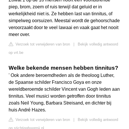
piep, brom, zoem of ruis terwijl dat geluid er in
werkelijkheid niet is. Ze hebben last van tinnitus, of
simpelweg oorsuizen. Meestal wordt de gehoorschade
veroorzaakt door te veel lawaai en vaak gaat het nooit
meer over.
Verzoek tot verwijderen van bron
|
Bekijk volledig antwoord
op vrt.be
Welke bekende mensen hebben tinnitus?
' Ook andere beroemdheden als de theoloog Luther,
de Spaanse schilder Francisco Goya en onze
wereldberoemde schilder Vincent van Gogh leden aan
tinnitus. Veel musici worden getroffen door tinnitus
zoals Neil Young, Barbara Streisand, en dichter bij
huis André Hazes.
Verzoek tot verwijderen van bron
|
Bekijk volledig antwoord
op stichtinghoormij.nl