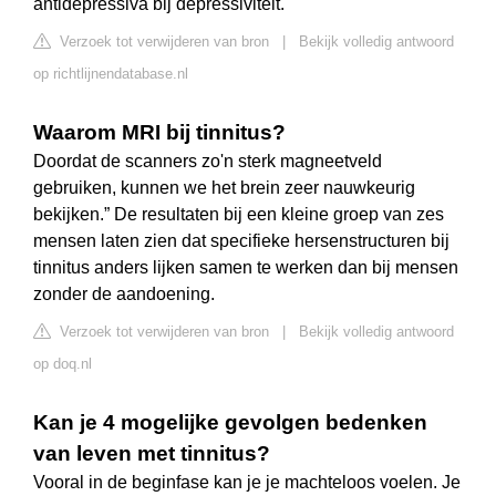
antidepressiva bij depressiviteit.
Verzoek tot verwijderen van bron
|
Bekijk volledig antwoord
op richtlijnendatabase.nl
Waarom MRI bij tinnitus?
Doordat de scanners zo'n sterk magneetveld
gebruiken, kunnen we het brein zeer nauwkeurig
bekijken.” De resultaten bij een kleine groep van zes
mensen laten zien dat specifieke hersenstructuren bij
tinnitus anders lijken samen te werken dan bij mensen
zonder de aandoening.
Verzoek tot verwijderen van bron
|
Bekijk volledig antwoord
op doq.nl
Kan je 4 mogelijke gevolgen bedenken
van leven met tinnitus?
Vooral in de beginfase kan je je machteloos voelen. Je