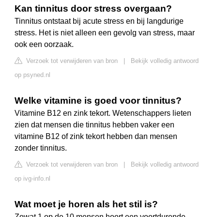
Kan tinnitus door stress overgaan?
Tinnitus ontstaat bij acute stress en bij langdurige
stress. Het is niet alleen een gevolg van stress, maar
ook een oorzaak.
Verzoek tot verwijderen van bron
|
Bekijk volledig antwoord
op psyned.nl
Welke vitamine is goed voor tinnitus?
Vitamine B12 en zink tekort. Wetenschappers lieten
zien dat mensen die tinnitus hebben vaker een
vitamine B12 of zink tekort hebben dan mensen
zonder tinnitus.
Verzoek tot verwijderen van bron
|
Bekijk volledig antwoord
op ivg-info.nl
Wat moet je horen als het stil is?
Zowat 1 op de 10 mensen hoort een voortdurende